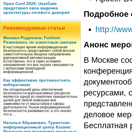
Open Conf 2026: UserGate
представил свое видение
Подробное 
архитектуры сетевого доверия
http://ww
Рекомендуемые статьи
Михаил Родионов, Fortinet:
Развиваясь по известным законам
Анонс меро
В настоящее время информационная
безопасность представляет собой вполне
самостоятельное мощное направление
В Москве со
корпоративной автоматизации.
Естественно, что в таких условиях
направление это все теснее связывается
конференция
с вопросами прикладной
информационной …
документооб
Как эффективно противостоять
кибератакам
На сегодняшний день обеспечение
ресурсами, 
безопасности корпоративных ресурсов
является одной из наиболее приоритетных
целей для любой компании вне
представлен
зависимости от масштабов и сферы
деятельности. Рынок информационной
безопасности развивается, а это значит,
деловое мер
что и …
Наталья Абрамович, Туристско-
Бесплатная 
информационный центр Казани:
Виртуальная поддержка реальных