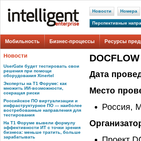
Новости
Номера
Перспективные напр
Мобильность
Бизнес-процессы
Ресурсы пред
Новости
DOCFLOW 
UserGate будет тестировать свои
решения при помощи
Дата прове
оборудования Xinertel
Эксперты на Т1 Форуме: как
Место пров
множить ИИ-возможности,
сокращая риски
Российское ПО виртуализации и
Россия, 
инфраструктурное ПО — наиболее
востребованные направления для
тестирования
Организато
На Т1 Форуме вывели формулу
эффективности ИТ с точки зрения
бизнеса: меньше тратить, больше
зарабатывать
Проект 