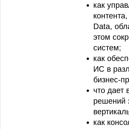
как управ
контента,
Data, об
этом сок
систем;
как обес
ИС в раз
бизнес-п
что дает
решений з
вертикал
как конс