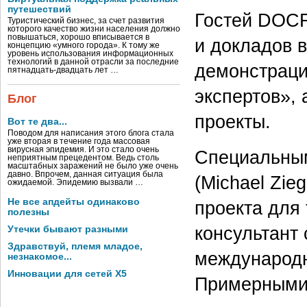
путешествий
Гостей DOCF
Туристический бизнес, за счет развития
которого качество жизни населения должно
повышаться, хорошо вписывается в
и докладов 
концепцию «умного города». К тому же
уровень использования информационных
технологий в данной отрасли за последние
демонстраци
пятнадцать-двадцать лет …
экспертов»,
Блог
проекты.
Вот те два...
Поводом для написания этого блога стала
уже вторая в течение года массовая
вирусная эпидемия. И это стало очень
Специальным
неприятным прецедентом. Ведь столь
масштабных заражений не было уже очень
давно. Впрочем, данная ситуация была
(Michael Zie
ожидаемой. Эпидемию вызвали …
Не все апдейты одинаково
проекта для 
полезны
консультант
Утечки бывают разными
Здравствуй, племя младое,
международн
незнакомое...
Инновации для сетей X5
Примерными 