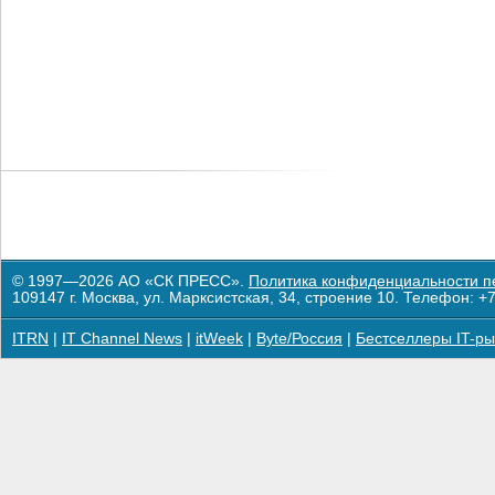
© 1997—2026 АО «СК ПРЕСС».
Политика конфиденциальности п
109147 г. Москва, ул. Марксистская, 34, строение 10. Телефон: +7
ITRN
|
IT Channel News
|
itWeek
|
Byte/Россия
|
Бестселлеры IT-ры