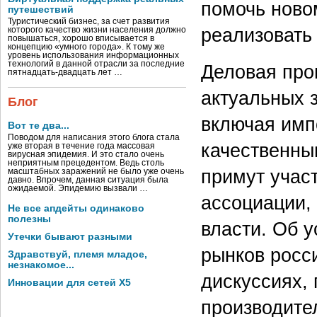
помочь ново
путешествий
Туристический бизнес, за счет развития
реализовать
которого качество жизни населения должно
повышаться, хорошо вписывается в
концепцию «умного города». К тому же
уровень использования информационных
технологий в данной отрасли за последние
Деловая пр
пятнадцать-двадцать лет …
актуальных з
Блог
включая имп
Вот те два...
Поводом для написания этого блога стала
качественны
уже вторая в течение года массовая
вирусная эпидемия. И это стало очень
неприятным прецедентом. Ведь столь
примут учас
масштабных заражений не было уже очень
давно. Впрочем, данная ситуация была
ожидаемой. Эпидемию вызвали …
ассоциации,
Не все апдейты одинаково
полезны
власти. Об 
Утечки бывают разными
рынков росс
Здравствуй, племя младое,
незнакомое...
дискуссиях,
Инновации для сетей X5
производите