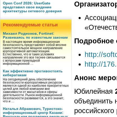
Организато
Open Conf 2026: UserGate
представил свое видение
архитектуры сетевого доверия
Ассоциац
Рекомендуемые статьи
«Отечест
Михаил Родионов, Fortinet:
Развиваясь по известным законам
Подробное 
В настоящее время информационная
безопасность представляет собой вполне
самостоятельное мощное направление
корпоративной автоматизации.
http://sof
Естественно, что в таких условиях
направление это все теснее связывается
с вопросами прикладной
http://17
информационной …
Как эффективно противостоять
кибератакам
Анонс меро
На сегодняшний день обеспечение
безопасности корпоративных ресурсов
является одной из наиболее приоритетных
целей для любой компании вне
Юбилейная
зависимости от масштабов и сферы
деятельности. Рынок информационной
безопасности развивается, а это значит,
объединить 
что и …
российского
Наталья Абрамович, Туристско-
информационный центр Казани:
Виртуальная поддержка реальных