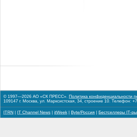
© 1997—2026 АО «СК ПРЕСС».
Политика конфиденциальности п
109147 г. Москва, ул. Марксистская, 34, строение 10. Телефон: +7
ITRN
|
IT Channel News
|
itWeek
|
Byte/Россия
|
Бестселлеры IT-ры