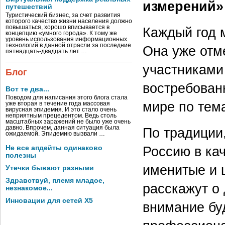
измерений»
путешествий
Туристический бизнес, за счет развития
которого качество жизни населения должно
повышаться, хорошо вписывается в
Каждый год 
концепцию «умного города». К тому же
уровень использования информационных
технологий в данной отрасли за последние
Она уже отм
пятнадцать-двадцать лет …
участниками
Блог
востребован
Вот те два...
Поводом для написания этого блога стала
мире по тем
уже вторая в течение года массовая
вирусная эпидемия. И это стало очень
неприятным прецедентом. Ведь столь
масштабных заражений не было уже очень
давно. Впрочем, данная ситуация была
По традиции
ожидаемой. Эпидемию вызвали …
Россию в ка
Не все апдейты одинаково
полезны
именитые и 
Утечки бывают разными
Здравствуй, племя младое,
расскажут о
незнакомое...
Инновации для сетей X5
внимание бу