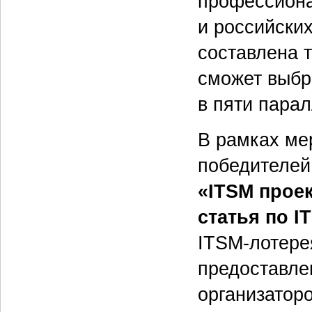
профессиона
и российски
составлена т
сможет выбр
в пяти пара
В рамках ме
победителей
«ITSM проек
статья по I
ITSM-лотерея
предоставле
организатор