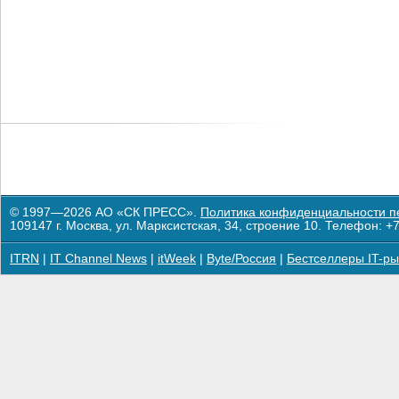
© 1997—2026 АО «СК ПРЕСС».
Политика конфиденциальности п
109147 г. Москва, ул. Марксистская, 34, строение 10. Телефон: +7
ITRN
|
IT Channel News
|
itWeek
|
Byte/Россия
|
Бестселлеры IT-ры