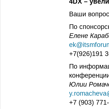
4DX – увел
Ваши вопрос
По спонсорс
Елене Караб
ek@itsmforu
+7(926)191 3
По информац
конференци
Юлии Ромач
y.romacheva
+7 (903) 771