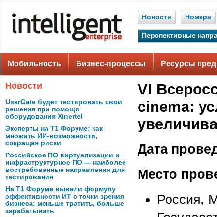
Новости
Номера
Перспективные напр
Мобильность
Бизнес-процессы
Ресурсы пред
Новости
VI Всерос
UserGate будет тестировать свои
cinema: у
решения при помощи
оборудования Xinertel
увеличива
Эксперты на Т1 Форуме: как
множить ИИ-возможности,
сокращая риски
Дата прове
Российское ПО виртуализации и
инфраструктурное ПО — наиболее
востребованные направления для
Место пров
тестирования
На Т1 Форуме вывели формулу
Россия, М
эффективности ИТ с точки зрения
бизнеса: меньше тратить, больше
зарабатывать