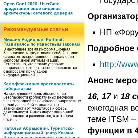
Государс
Open Conf 2026: UserGate
представил свое видение
архитектуры сетевого доверия
Организато
Рекомендуемые статьи
НП «Фору
Михаил Родионов, Fortinet:
Развиваясь по известным законам
Подробное 
В настоящее время информационная
безопасность представляет собой вполне
самостоятельное мощное направление
корпоративной автоматизации.
http://ww
Естественно, что в таких условиях
направление это все теснее связывается
с вопросами прикладной
информационной …
Анонс меро
Как эффективно противостоять
кибератакам
16, 17
и
18 
На сегодняшний день обеспечение
безопасности корпоративных ресурсов
является одной из наиболее приоритетных
целей для любой компании вне
ежегодная в
зависимости от масштабов и сферы
деятельности. Рынок информационной
безопасности развивается, а это значит,
теме ITSM 
что и …
функции в 
Наталья Абрамович, Туристско-
информационный центр Казани:
Виртуальная поддержка реальных