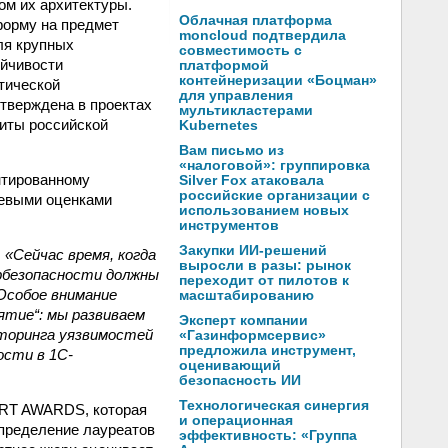
ом их архитектуры.
Облачная платформа
форму на предмет
moncloud подтвердила
ля крупных
совместимость с
ойчивости
платформой
контейнеризации «Боцман»
тической
для управления
тверждена в проектах
мультикластерами
щиты российской
Kubernetes
Вам письмо из
«налоговой»: группировка
нтированному
Silver Fox атаковала
российские организации с
левыми оценками
использованием новых
инструментов
Закупки ИИ-решений
:
«Сейчас время, когда
выросли в разы: рынок
рбезопасности должны
переходит от пилотов к
Особое внимание
масштабированию
ятие“: мы развиваем
Эксперт компании
торинга уязвимостей
«Газинформсервис»
предложила инструмент,
ости в 1С-
оценивающий
безопасность ИИ
Технологическая синергия
ART AWARDS, которая
и операционная
Определение лауреатов
эффективность: «Группа