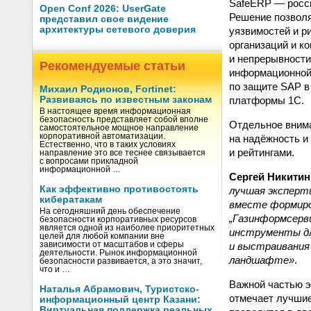
SafeERP — росси
Open Conf 2026: UserGate
Решение позволя
представил свое видение
архитектуры сетевого доверия
уязвимостей и р
организаций и к
и непрерывности
Рекомендуемые статьи
информационной
по защите SAP в
Михаил Родионов, Fortinet:
платформы 1С.
Развиваясь по известным законам
В настоящее время информационная
безопасность представляет собой вполне
Отдельное внима
самостоятельное мощное направление
корпоративной автоматизации.
на надёжность и
Естественно, что в таких условиях
и рейтингами.
направление это все теснее связывается
с вопросами прикладной
информационной …
Сергей Никитин
Как эффективно противостоять
лучшая эксперт
кибератакам
вместе формиро
На сегодняшний день обеспечение
„Газинформсерв
безопасности корпоративных ресурсов
является одной из наиболее приоритетных
инструменты дл
целей для любой компании вне
и выстраивания
зависимости от масштабов и сферы
деятельности. Рынок информационной
ландшафте»
.
безопасности развивается, а это значит,
что и …
Важной частью 
Наталья Абрамович, Туристско-
отмечает лучшие
информационный центр Казани:
Виртуальная поддержка реальных