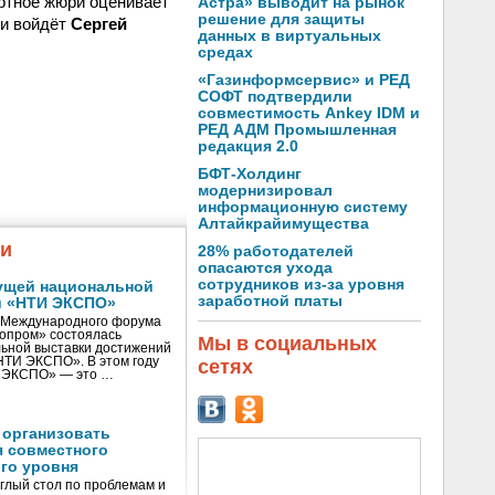
ертное жюри оценивает
Астра» выводит на рынок
решение для защиты
ри войдёт
Сергей
данных в виртуальных
средах
«Газинформсервис» и РЕД
СОФТ подтвердили
совместимость Ankey IDM и
РЕД АДМ Промышленная
редакция 2.0
БФТ-Холдинг
модернизировал
информационную систему
Алтайкрайимущества
жи
28% работодателей
опасаются ухода
сотрудников из-за уровня
ущей национальной
заработной платы
и «НТИ ЭКСПО»
V Международного форума
нопром» состоялась
Мы в социальных
ьной выставки достижений
«НТИ ЭКСПО». В этом году
сетях
И ЭКСПО» — это …
 организовать
я совместного
го уровня
глый стол по проблемам и