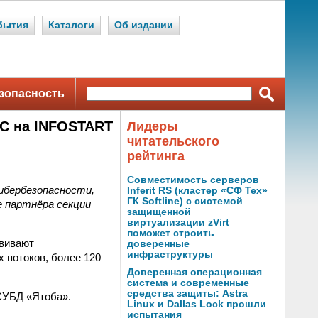
бытия
Каталоги
Об издании
зопасность
1С на INFOSTART
Лидеры
читательского
рейтинга
Совместимость серверов
ибербезопасности,
Inferit RS (кластер «СФ Тех»
ГК Softline) с системой
 партнёра секции
защищенной
виртуализации zVirt
поможет строить
вивают
доверенные
инфраструктуры
 потоков, более 120
Доверенная операционная
система и современные
средства защиты: Astra
 СУБД «Ятоба».
Linux и Dallas Lock прошли
испытания