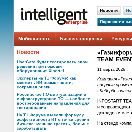
Новости
Но
Перспективные
Мобильность
Бизнес-процессы
Ресурсы
Новости
«Газинформ
TEAM EVENT
UserGate будет тестировать свои
решения при помощи
11 марта 2026 г.
оборудования Xinertel
Эксперты на Т1 Форуме: как
Компания «Газин
множить ИИ-возможности,
впервые примет
сокращая риски
«Кибербезопасн
Российское ПО виртуализации и
инфраструктурное ПО — наиболее
INFOSTART TEAM
востребованные направления для
и сопровождают 
тестирования
докладов и маст
На Т1 Форуме вывели формулу
эффективности ИТ с точки зрения
На стенде компа
бизнеса: меньше тратить, больше
зарабатывать