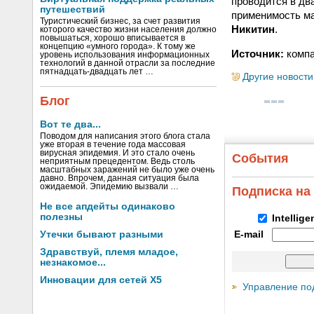
проводится в дв
путешествий
применимость ма
Туристический бизнес, за счет развития
Никитин
.
которого качество жизни населения должно
повышаться, хорошо вписывается в
концепцию «умного города». К тому же
Источник:
компа
уровень использования информационных
технологий в данной отрасли за последние
пятнадцать-двадцать лет …
Другие новости
Блог
Вот те два...
Поводом для написания этого блога стала
уже вторая в течение года массовая
вирусная эпидемия. И это стало очень
События
неприятным прецедентом. Ведь столь
масштабных заражений не было уже очень
давно. Впрочем, данная ситуация была
ожидаемой. Эпидемию вызвали …
Подписка на
Не все апдейты одинаково
полезны
Intellig
Утечки бывают разными
E-mail
Здравствуй, племя младое,
незнакомое...
Инновации для сетей X5
Управление по