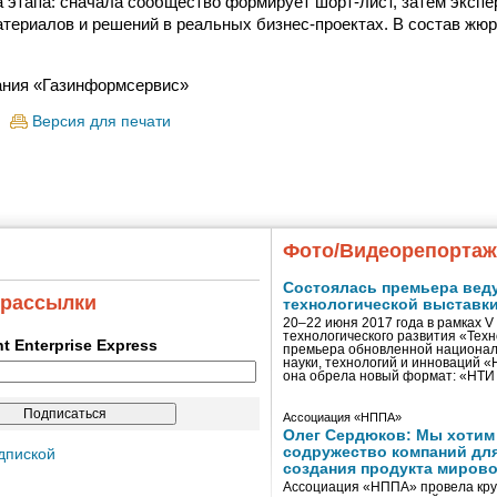
а этапа: сначала сообщество формирует шорт-лист, затем эксп
териалов и решений в реальных бизнес-проектах. В состав жю
ния «Газинформсервис»
Версия для печати
Фото/Видеорепорта
Состоялась премьера вед
 рассылки
технологической выставк
20–22 июня 2017 года в рамках 
технологического развития «Тех
ent Enterprise Express
премьера обновленной национал
науки, технологий и инноваций 
она обрела новый формат: «НТ
Ассоциация «НППА»
Олег Сердюков: Мы хотим
содружество компаний дл
дпиской
создания продукта мирово
Ассоциация «НППА» провела кру