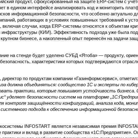
йский продукт, сфокусированный на защите ERP-систем с учёт
ет в едином интерфейсе анализировать код и мониторить плат
исков информационной безопасности, что особенно актуально д
омпаний, работающих в условиях повышенных требований к уст
, включая случаи, когда ERP-системы относятся к объектам кри
 инфраструктуры (КИИ). Эффективность подхода уже была под
 крупном бизнесе, а накопленный опыт перенесён на задачи за
ние на стенде будет уделено СУБД «Ятоба» — продукту, орие
 безопасность, характеристики которых подтверждаются отрас
, директор по продуктам компании «Газинформсервис», отметил
иза должна объединяться: сообщество 1С и эксперты по кибе
вать практики, которые повышают устойчивость бизнеса. 
ис“ уделяет безопасности систем на платформе „1С:Предпри
я контроля защищённости конфигураций, анализа кода, мони
 системного подхода к обеспечению информационной безопасн
экосистемы INFOSTART является независимая премия INFOST
 практики и вклад в развитие сообщества «1С:Предприятие». 