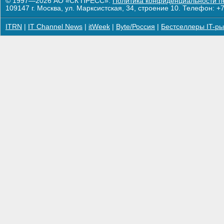
© 1997—2026 АО «СК ПРЕСС».
Политика конфиденциальности п
109147 г. Москва, ул. Марксистская, 34, строение 10. Телефон: +7
ITRN
|
IT Channel News
|
itWeek
|
Byte/Россия
|
Бестселлеры IT-ры