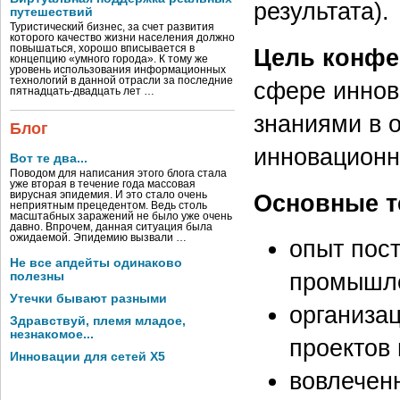
результата).
путешествий
Туристический бизнес, за счет развития
которого качество жизни населения должно
повышаться, хорошо вписывается в
Цель конфе
концепцию «умного города». К тому же
уровень использования информационных
технологий в данной отрасли за последние
сфере иннов
пятнадцать-двадцать лет …
знаниями в 
Блог
инновационн
Вот те два...
Поводом для написания этого блога стала
уже вторая в течение года массовая
вирусная эпидемия. И это стало очень
Основные т
неприятным прецедентом. Ведь столь
масштабных заражений не было уже очень
давно. Впрочем, данная ситуация была
ожидаемой. Эпидемию вызвали …
опыт пос
Не все апдейты одинаково
промышле
полезны
Утечки бывают разными
организа
Здравствуй, племя младое,
незнакомое...
проектов 
Инновации для сетей X5
вовлечен