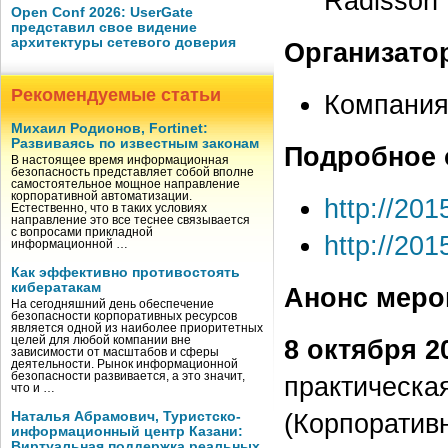
Radisson 
Open Conf 2026: UserGate
представил свое видение
архитектуры сетевого доверия
Организато
Рекомендуемые статьи
Компани
Михаил Родионов, Fortinet:
Развиваясь по известным законам
Подробное 
В настоящее время информационная
безопасность представляет собой вполне
самостоятельное мощное направление
корпоративной автоматизации.
http://201
Естественно, что в таких условиях
направление это все теснее связывается
с вопросами прикладной
http://201
информационной …
Как эффективно противостоять
кибератакам
Анонс меро
На сегодняшний день обеспечение
безопасности корпоративных ресурсов
является одной из наиболее приоритетных
целей для любой компании вне
8 октября 20
зависимости от масштабов и сферы
деятельности. Рынок информационной
безопасности развивается, а это значит,
практическа
что и …
(Корпоратив
Наталья Абрамович, Туристско-
информационный центр Казани:
Виртуальная поддержка реальных