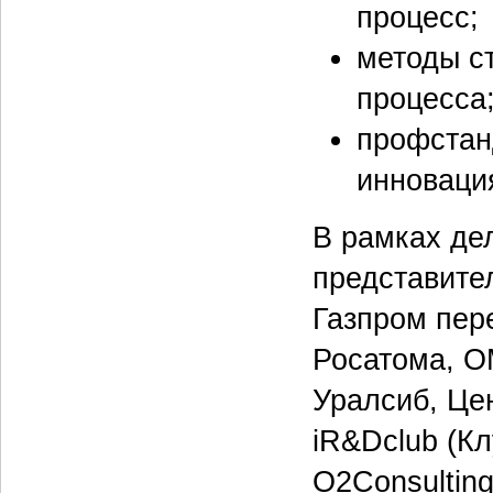
процесс;
методы с
процесса
профстан
инноваци
В рамках де
представите
Газпром пер
Росатома, О
Уралсиб, Це
iR&Dclub (Кл
O2Consulting 