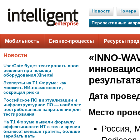
Новости
Номера
Перспективные напр
Мобильность
Бизнес-процессы
Ресурсы пред
Новости
«INNO-WAV
UserGate будет тестировать свои
инновацио
решения при помощи
оборудования Xinertel
результат
Эксперты на Т1 Форуме: как
множить ИИ-возможности,
сокращая риски
Дата прове
Российское ПО виртуализации и
инфраструктурное ПО — наиболее
востребованные направления для
Место пров
тестирования
На Т1 Форуме вывели формулу
Россия, М
эффективности ИТ с точки зрения
бизнеса: меньше тратить, больше
зарабатывать