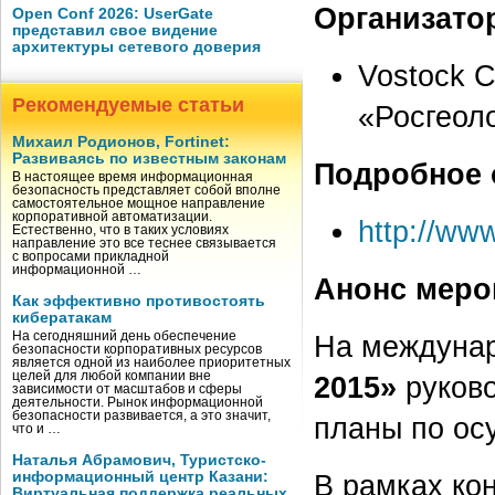
Организато
Open Conf 2026: UserGate
представил свое видение
архитектуры сетевого доверия
Vostock C
Рекомендуемые статьи
«Росгеол
Михаил Родионов, Fortinet:
Развиваясь по известным законам
Подробное 
В настоящее время информационная
безопасность представляет собой вполне
самостоятельное мощное направление
корпоративной автоматизации.
http://ww
Естественно, что в таких условиях
направление это все теснее связывается
с вопросами прикладной
информационной …
Анонс меро
Как эффективно противостоять
кибератакам
На сегодняшний день обеспечение
На междуна
безопасности корпоративных ресурсов
является одной из наиболее приоритетных
целей для любой компании вне
2015»
руково
зависимости от масштабов и сферы
деятельности. Рынок информационной
безопасности развивается, а это значит,
планы по ос
что и …
Наталья Абрамович, Туристско-
информационный центр Казани:
В рамках к
Виртуальная поддержка реальных