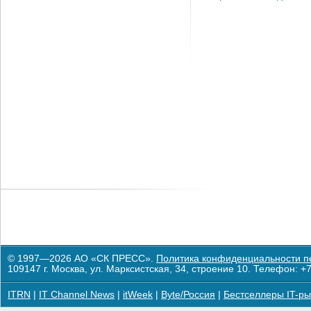
© 1997—2026 АО «СК ПРЕСС».
Политика конфиденциальности п
109147 г. Москва, ул. Марксистская, 34, строение 10. Телефон: +7
ITRN
|
IT Channel News
|
itWeek
|
Byte/Россия
|
Бестселлеры IT-ры