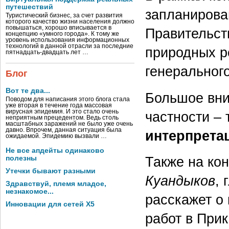
путешествий
запланирова
Туристический бизнес, за счет развития
которого качество жизни населения должно
повышаться, хорошо вписывается в
Правительс
концепцию «умного города». К тому же
уровень использования информационных
технологий в данной отрасли за последние
природных р
пятнадцать-двадцать лет …
генеральног
Блог
Вот те два...
Большое вни
Поводом для написания этого блога стала
уже вторая в течение года массовая
вирусная эпидемия. И это стало очень
частности –
неприятным прецедентом. Ведь столь
масштабных заражений не было уже очень
давно. Впрочем, данная ситуация была
интерпрета
ожидаемой. Эпидемию вызвали …
Не все апдейты одинаково
полезны
Также на ко
Утечки бывают разными
Куандыков
, 
Здравствуй, племя младое,
незнакомое...
расскажет о
Инновации для сетей X5
работ в При