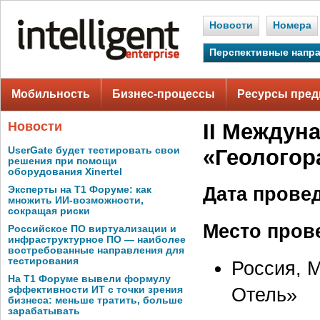
Новости
Номера
Перспективные напр
Мобильность
Бизнес-процессы
Ресурсы пред
Новости
II Междун
UserGate будет тестировать свои
«Геологор
решения при помощи
оборудования Xinertel
Дата прове
Эксперты на Т1 Форуме: как
множить ИИ-возможности,
сокращая риски
Место пров
Российское ПО виртуализации и
инфраструктурное ПО — наиболее
востребованные направления для
тестирования
Россия, М
На Т1 Форуме вывели формулу
Отель»
эффективности ИТ с точки зрения
бизнеса: меньше тратить, больше
зарабатывать