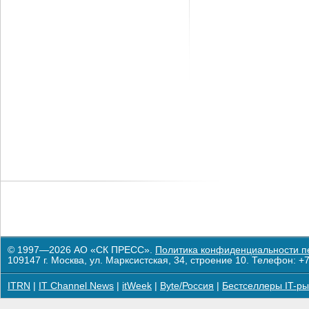
© 1997—2026 АО «СК ПРЕСС».
Политика конфиденциальности п
109147 г. Москва, ул. Марксистская, 34, строение 10. Телефон: +7
ITRN
|
IT Channel News
|
itWeek
|
Byte/Россия
|
Бестселлеры IT-ры