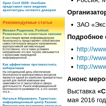
Open Conf 2026: UserGate
представил свое видение
архитектуры сетевого доверия
Организато
Рекомендуемые статьи
ЗАО «Экс
Михаил Родионов, Fortinet:
Развиваясь по известным законам
Подробное 
В настоящее время информационная
безопасность представляет собой вполне
самостоятельное мощное направление
корпоративной автоматизации.
http://www
Естественно, что в таких условиях
направление это все теснее связывается
с вопросами прикладной
http://www
информационной …
Как эффективно противостоять
http://www
кибератакам
На сегодняшний день обеспечение
безопасности корпоративных ресурсов
Анонс меро
является одной из наиболее приоритетных
целей для любой компании вне
зависимости от масштабов и сферы
деятельности. Рынок информационной
безопасности развивается, а это значит,
Выставка
«С
что и …
мая 2016 го
Наталья Абрамович, Туристско-
информационный центр Казани:
Виртуальная поддержка реальных