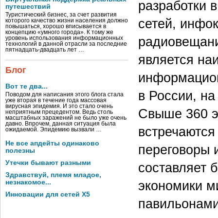
разработки 
путешествий
Туристический бизнес, за счет развития
сетей, инфо
которого качество жизни населения должно
повышаться, хорошо вписывается в
концепцию «умного города». К тому же
радиовещани
уровень использования информационных
технологий в данной отрасли за последние
пятнадцать-двадцать лет …
является на
Блог
информацион
Вот те два...
в России, н
Поводом для написания этого блога стала
уже вторая в течение года массовая
вирусная эпидемия. И это стало очень
Свыше 360 э
неприятным прецедентом. Ведь столь
масштабных заражений не было уже очень
давно. Впрочем, данная ситуация была
встречаются 
ожидаемой. Эпидемию вызвали …
Не все апдейты одинаково
переговоры 
полезны
Утечки бывают разными
составляет 
Здравствуй, племя младое,
экономики м
незнакомое...
Инновации для сетей X5
павильонам