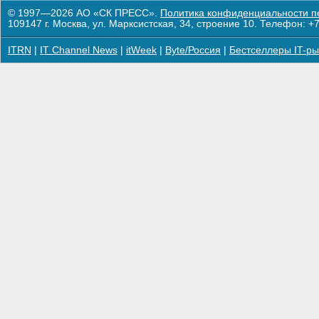
© 1997—2026 АО «СК ПРЕСС».
Политика конфиденциальности п
109147 г. Москва, ул. Марксистская, 34, строение 10. Телефон: +7
ITRN
|
IT Channel News
|
itWeek
|
Byte/Россия
|
Бестселлеры IT-ры