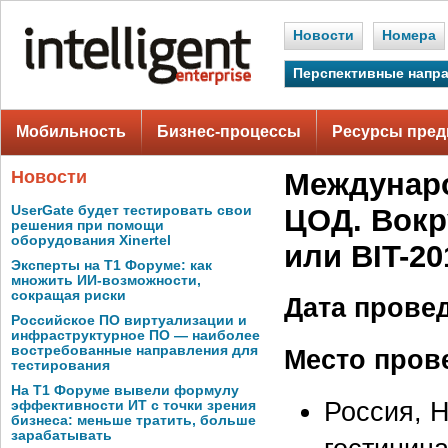
Новости
Номера
Перспективные напр
Мобильность
Бизнес-процессы
Ресурсы пред
Новости
Междунаро
UserGate будет тестировать свои
ЦОД. Вокру
решения при помощи
оборудования Xinertel
или BIT-2
Эксперты на Т1 Форуме: как
множить ИИ-возможности,
сокращая риски
Дата прове
Российское ПО виртуализации и
инфраструктурное ПО — наиболее
востребованные направления для
Место пров
тестирования
На Т1 Форуме вывели формулу
Россия, Н
эффективности ИТ с точки зрения
бизнеса: меньше тратить, больше
зарабатывать