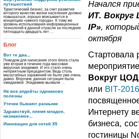
Начался при
путешествий
Туристический бизнес, за счет развития
ИТ. Вокруг 
которого качество жизни населения должно
повышаться, хорошо вписывается в
концепцию «умного города». К тому же
IP»
, которы
уровень использования информационных
технологий в данной отрасли за последние
пятнадцать-двадцать лет …
октября
Блог
Стартовала 
Вот те два...
Поводом для написания этого блога стала
мероприяти
уже вторая в течение года массовая
вирусная эпидемия. И это стало очень
неприятным прецедентом. Ведь столь
Вокруг ЦОД.
масштабных заражений не было уже очень
давно. Впрочем, данная ситуация была
ожидаемой. Эпидемию вызвали …
или
BIT-201
Не все апдейты одинаково
полезны
посвященное
Утечки бывают разными
Интернету в
Здравствуй, племя младое,
незнакомое...
бизнеса, сос
Инновации для сетей X5
гостиницы Nov