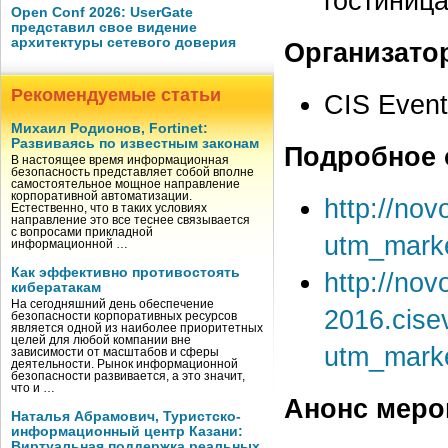
гостиница
Open Conf 2026: UserGate
представил свое видение
архитектуры сетевого доверия
Организато
Рекомендуемые статьи
CIS Even
Михаил Родионов, Fortinet:
Развиваясь по известным законам
Подробное 
В настоящее время информационная
безопасность представляет собой вполне
самостоятельное мощное направление
корпоративной автоматизации.
http://no
Естественно, что в таких условиях
направление это все теснее связывается
с вопросами прикладной
utm_mark
информационной …
Как эффективно противостоять
http://nov
кибератакам
На сегодняшний день обеспечение
2016.cise
безопасности корпоративных ресурсов
является одной из наиболее приоритетных
целей для любой компании вне
utm_mark
зависимости от масштабов и сферы
деятельности. Рынок информационной
безопасности развивается, а это значит,
что и …
Анонс меро
Наталья Абрамович, Туристско-
информационный центр Казани:
Виртуальная поддержка реальных