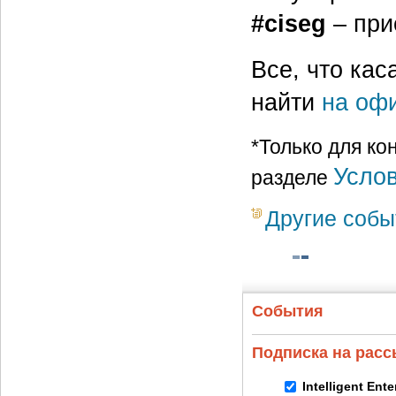
#ciseg
– при
Все, что кас
найти
на оф
*Только для к
Услов
разделе
Другие собы
События
Подписка на рас
Intelligent Ent