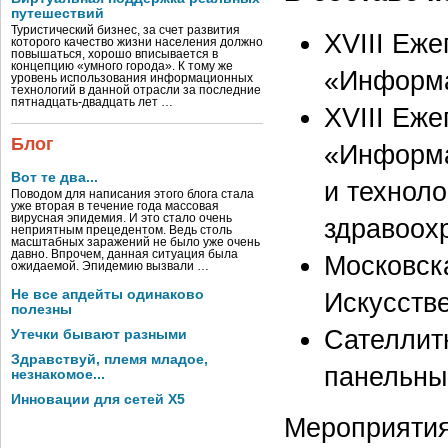
путешествий
Туристический бизнес, за счет развития
XVIII Еж
которого качество жизни населения должно
повышаться, хорошо вписывается в
концепцию «умного города». К тому же
«Информа
уровень использования информационных
технологий в данной отрасли за последние
пятнадцать-двадцать лет …
XVIII Еж
Блог
«Информа
Вот те два...
и технол
Поводом для написания этого блога стала
уже вторая в течение года массовая
вирусная эпидемия. И это стало очень
здравоох
неприятным прецедентом. Ведь столь
масштабных заражений не было уже очень
давно. Впрочем, данная ситуация была
Московск
ожидаемой. Эпидемию вызвали …
Не все апдейты одинаково
Искусств
полезны
Сателлит
Утечки бывают разными
Здравствуй, племя младое,
панельны
незнакомое...
Инновации для сетей X5
Мероприятия