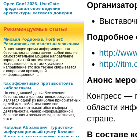
Организато
Open Conf 2026: UserGate
представил свое видение
архитектуры сетевого доверия
Выставоч
Рекомендуемые статьи
Подробное 
Михаил Родионов, Fortinet:
Развиваясь по известным законам
В настоящее время информационная
http://www
безопасность представляет собой вполне
самостоятельное мощное направление
корпоративной автоматизации.
http://it
Естественно, что в таких условиях
направление это все теснее связывается
с вопросами прикладной
информационной …
Анонс меро
Как эффективно противостоять
кибератакам
На сегодняшний день обеспечение
Конгресс — 
безопасности корпоративных ресурсов
является одной из наиболее приоритетных
целей для любой компании вне
области инф
зависимости от масштабов и сферы
деятельности. Рынок информационной
безопасности развивается, а это значит,
стране.
что и …
Наталья Абрамович, Туристско-
информационный центр Казани:
В составе к
Виртуальная поддержка реальных