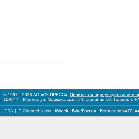
© 1997—2026 АО «СК ПРЕСС».
Политика конфиденциальности п
109147 г. Москва, ул. Марксистская, 34, строение 10. Телефон: +7
ITRN
|
IT Channel News
|
itWeek
|
Byte/Россия
|
Бестселлеры IT-ры