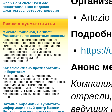
Организ
Open Conf 2026: UserGate
представил свое видение
архитектуры сетевого доверия
Artezio
Рекомендуемые статьи
Подробн
Михаил Родионов, Fortinet:
Развиваясь по известным законам
В настоящее время информационная
безопасность представляет собой вполне
самостоятельное мощное направление
https:
корпоративной автоматизации.
Естественно, что в таких условиях
направление это все теснее связывается
с вопросами прикладной
информационной …
Анонс м
Как эффективно противостоять
кибератакам
На сегодняшний день обеспечение
безопасности корпоративных ресурсов
Компани
является одной из наиболее приоритетных
целей для любой компании вне
зависимости от масштабов и сферы
деятельности. Рынок информационной
отрасли,
безопасности развивается, а это значит,
что и …
Наталья Абрамович, Туристско-
ведущих 
информационный центр Казани:
Виртуальная поддержка реальных