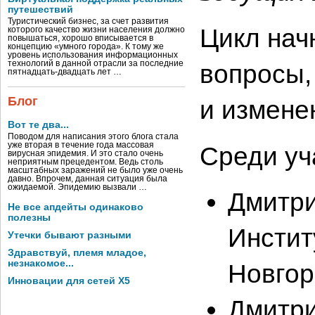
путешествий
Туристический бизнес, за счет развития
Цикл нач
которого качество жизни населения должно
повышаться, хорошо вписывается в
концепцию «умного города». К тому же
уровень использования информационных
технологий в данной отрасли за последние
вопросы,
пятнадцать-двадцать лет …
Блог
и измене
Вот те два...
Поводом для написания этого блога стала
уже вторая в течение года массовая
Среди уч
вирусная эпидемия. И это стало очень
неприятным прецедентом. Ведь столь
масштабных заражений не было уже очень
давно. Впрочем, данная ситуация была
ожидаемой. Эпидемию вызвали …
Дмитри
Не все апдейты одинаково
полезны
Инстит
Утечки бывают разными
Здравствуй, племя младое,
незнакомое...
Новгор
Инновации для сетей X5
Дмитри