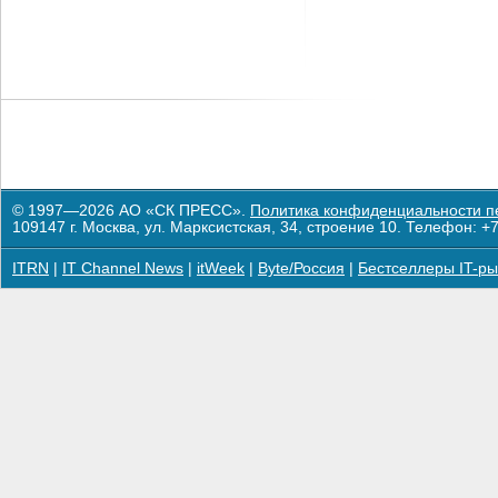
© 1997—2026 АО «СК ПРЕСС».
Политика конфиденциальности п
109147 г. Москва, ул. Марксистская, 34, строение 10. Телефон: +7
ITRN
|
IT Channel News
|
itWeek
|
Byte/Россия
|
Бестселлеры IT-ры