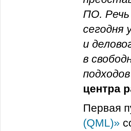
ПО. Речь
сегодня 
и делово
в свобод
подходов
центра р
Первая п
(QML)»
с