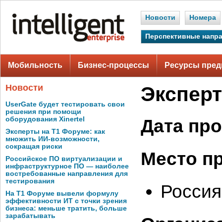
Новости
Номера
Перспективные напр
Мобильность
Бизнес-процессы
Ресурсы пред
Новости
Эксперт
UserGate будет тестировать свои
решения при помощи
оборудования Xinertel
Дата пр
Эксперты на Т1 Форуме: как
множить ИИ-возможности,
сокращая риски
Место п
Российское ПО виртуализации и
инфраструктурное ПО — наиболее
востребованные направления для
тестирования
Россия
На Т1 Форуме вывели формулу
эффективности ИТ с точки зрения
бизнеса: меньше тратить, больше
зарабатывать