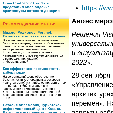
Open Conf 2026: UserGate
https://w
представил свое видение
архитектуры сетевого доверия
Анонс меро
Рекомендуемые статьи
Решения Vis
Михаил Родионов, Fortinet:
Развиваясь по известным законам
В настоящее время информационная
универсаль
безопасность представляет собой вполне
самостоятельное мощное направление
корпоративной автоматизации.
и визуализа
Естественно, что в таких условиях
направление это все теснее связывается
с вопросами прикладной
2022».
информационной …
Как эффективно противостоять
кибератакам
28 сентября
На сегодняшний день обеспечение
безопасности корпоративных ресурсов
«Управление
является одной из наиболее приоритетных
целей для любой компании вне
зависимости от масштабов и сферы
архитектурах
деятельности. Рынок информационной
безопасности развивается, а это значит,
что и …
перемен». Н
Наталья Абрамович, Туристско-
информационный центр Казани:
аспекты раб
Виртуальная поддержка реальных