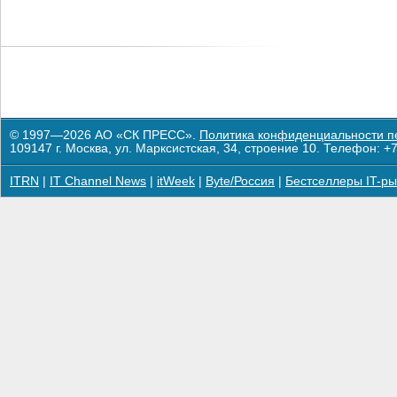
© 1997—2026 АО «СК ПРЕСС».
Политика конфиденциальности п
109147 г. Москва, ул. Марксистская, 34, строение 10. Телефон: +7
ITRN
|
IT Channel News
|
itWeek
|
Byte/Россия
|
Бестселлеры IT-ры