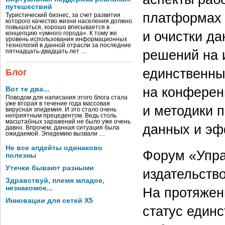
путешествий
платформах 
Туристический бизнес, за счет развития
которого качество жизни населения должно
повышаться, хорошо вписывается в
и очистки да
концепцию «умного города». К тому же
уровень использования информационных
технологий в данной отрасли за последние
решений на и
пятнадцать-двадцать лет …
единственны
Блог
на конферен
Вот те два...
Поводом для написания этого блога стала
уже вторая в течение года массовая
и методики 
вирусная эпидемия. И это стало очень
неприятным прецедентом. Ведь столь
масштабных заражений не было уже очень
данных и эф
давно. Впрочем, данная ситуация была
ожидаемой. Эпидемию вызвали …
Не все апдейты одинаково
Форум «Упра
полезны
Утечки бывают разными
издательств
Здравствуй, племя младое,
незнакомое...
На протяжен
Инновации для сетей X5
статус един