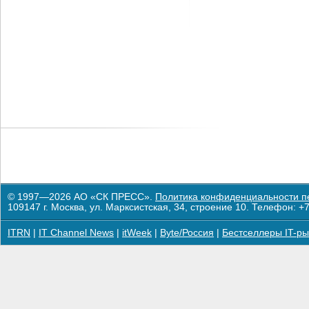
© 1997—2026 АО «СК ПРЕСС».
Политика конфиденциальности п
109147 г. Москва, ул. Марксистская, 34, строение 10. Телефон: +7
ITRN
|
IT Channel News
|
itWeek
|
Byte/Россия
|
Бестселлеры IT-ры