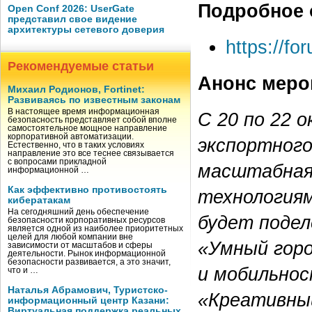
Подробное 
Open Conf 2026: UserGate
представил свое видение
архитектуры сетевого доверия
https://fo
Рекомендуемые статьи
Анонс меро
Михаил Родионов, Fortinet:
Развиваясь по известным законам
В настоящее время информационная
С 20 по 22 
безопасность представляет собой вполне
самостоятельное мощное направление
корпоративной автоматизации.
экспортного
Естественно, что в таких условиях
направление это все теснее связывается
с вопросами прикладной
масштабная
информационной …
Как эффективно противостоять
технологиям
кибератакам
На сегодняшний день обеспечение
будет подел
безопасности корпоративных ресурсов
является одной из наиболее приоритетных
целей для любой компании вне
«Умный гор
зависимости от масштабов и сферы
деятельности. Рынок информационной
безопасности развивается, а это значит,
и мобильнос
что и …
Наталья Абрамович, Туристско-
«Креативны
информационный центр Казани:
Виртуальная поддержка реальных