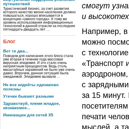
смогут узн
путешествий
Туристический бизнес, за счет развития
которого качество жизни населения должно
и высокотех
повышаться, хорошо вписывается в
концепцию «умного города». К тому же
уровень использования информационных
технологий в данной отрасли за последние
Например, в
пятнадцать-двадцать лет …
можно посмо
Блог
с технологие
Вот те два...
Поводом для написания этого блога стала
уже вторая в течение года массовая
«Транспорт 
вирусная эпидемия. И это стало очень
неприятным прецедентом. Ведь столь
масштабных заражений не было уже очень
аэродроном,
давно. Впрочем, данная ситуация была
ожидаемой. Эпидемию вызвали …
с зарядными
Не все апдейты одинаково
полезны
за 15 минут
Утечки бывают разными
Здравствуй, племя младое,
посетителям
незнакомое...
печати чело
Инновации для сетей X5
мыслей, а та