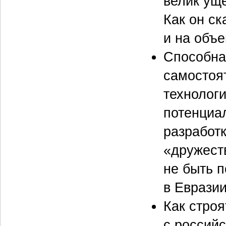
велик ущ
Как он с
и на объ
Способна
самостоя
технологи
потенциа
разработ
«дружест
не быть 
в Еврази
Как стро
с российс