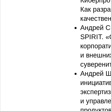
Киберпро
Как разр
качестве
Андрей С
SPIRIT. 
корпорат
и внешни
суверенит
Андрей Ш
инициатив
эксперти
и управл
продукто