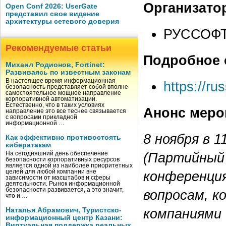
Организато
Open Conf 2026: UserGate
представил свое видение
архитектуры сетевого доверия
РУССОФ
Рекомендуемые статьи
Подробное 
Михаил Родионов, Fortinet:
Развиваясь по известным законам
В настоящее время информационная
https://rus
безопасность представляет собой вполне
самостоятельное мощное направление
корпоративной автоматизации.
Естественно, что в таких условиях
Анонс меро
направление это все теснее связывается
с вопросами прикладной
информационной …
8 ноября в 
Как эффективно противостоять
кибератакам
(Партийный п
На сегодняшний день обеспечение
безопасности корпоративных ресурсов
является одной из наиболее приоритетных
целей для любой компании вне
конференци
зависимости от масштабов и сферы
деятельности. Рынок информационной
безопасности развивается, а это значит,
вопросам, к
что и …
компаниями 
Наталья Абрамович, Туристско-
информационный центр Казани:
Виртуальная поддержка реальных