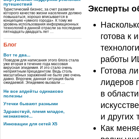
путешествий
Эксперты о
Туристический бизнес, за счет развития
которого качество жизни населения должно
повышаться, хорошо вписывается в
концепцию «умного города». К тому же
Наскольк
уровень использования информационных
технологий в данной отрасли за последние
пятнадцать-двадцать лет …
готова к
Блог
технолог
Вот те два...
работы И
Поводом для написания этого блога стала
уже вторая в течение года массовая
вирусная эпидемия. И это стало очень
Готова л
неприятным прецедентом. Ведь столь
масштабных заражений не было уже очень
давно. Впрочем, данная ситуация была
лидеров 
ожидаемой. Эпидемию вызвали …
в области
Не все апдейты одинаково
полезны
искусстве
Утечки бывают разными
Здравствуй, племя младое,
и других 
незнакомое...
Инновации для сетей X5
Как меня