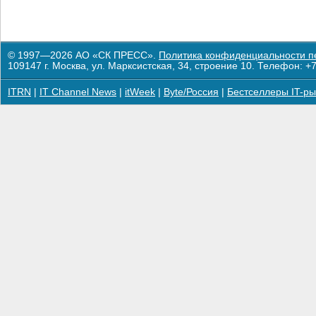
© 1997—2026 АО «СК ПРЕСС».
Политика конфиденциальности п
109147 г. Москва, ул. Марксистская, 34, строение 10. Телефон: +7
ITRN
|
IT Channel News
|
itWeek
|
Byte/Россия
|
Бестселлеры IT-ры