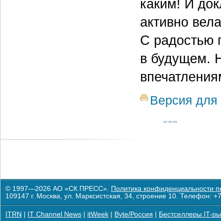
каким! И до
активно вела
С радостью 
в будущем. 
впечатления
Версия для 
© 1997—2026 АО «СК ПРЕСС».
Политика конфиденциальности п
109147 г. Москва, ул. Марксистская, 34, строение 10. Телефон: +7
ITRN
|
IT Channel News
|
itWeek
|
Byte/Россия
|
Бестселлеры IT-ры