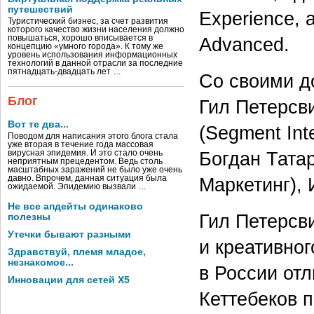
путешествий
Experience, 
Туристический бизнес, за счет развития
которого качество жизни населения должно
повышаться, хорошо вписывается в
Advanced.
концепцию «умного города». К тому же
уровень использования информационных
технологий в данной отрасли за последние
пятнадцать-двадцать лет …
Со своими д
Блог
Гил Петерсв
Вот те два...
(Segment Inte
Поводом для написания этого блога стала
уже вторая в течение года массовая
Богдан Татар
вирусная эпидемия. И это стало очень
неприятным прецедентом. Ведь столь
масштабных заражений не было уже очень
давно. Впрочем, данная ситуация была
Маркетинг), 
ожидаемой. Эпидемию вызвали …
Не все апдейты одинаково
Гил Петерсв
полезны
Утечки бывают разными
и креативног
Здравствуй, племя младое,
незнакомое...
в России отл
Инновации для сетей X5
Кеттебеков 