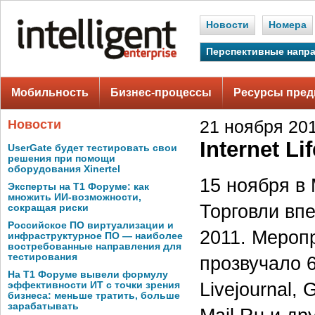
Новости
Номера
Перспективные напр
Мобильность
Бизнес-процессы
Ресурсы пред
Новости
21 ноября 201
Internet L
UserGate будет тестировать свои
решения при помощи
оборудования Xinertel
15 ноября в
Эксперты на Т1 Форуме: как
множить ИИ-возможности,
Торговли впе
сокращая риски
Российское ПО виртуализации и
2011. Мероп
инфраструктурное ПО — наиболее
востребованные направления для
тестирования
прозвучало 6
На Т1 Форуме вывели формулу
Livejournal, 
эффективности ИТ с точки зрения
бизнеса: меньше тратить, больше
зарабатывать