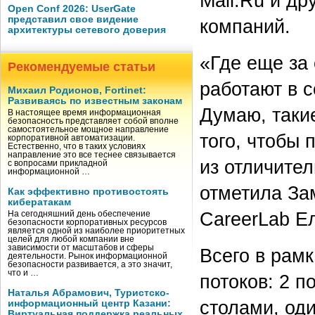
Mail.Ru и др
Open Conf 2026: UserGate
представил свое видение
компаний.
архитектуры сетевого доверия
«Где еще за
Рекомендуемые статьи
работают в с
Михаил Родионов, Fortinet:
Развиваясь по известным законам
Думаю, таки
В настоящее время информационная
безопасность представляет собой вполне
самостоятельное мощное направление
того, чтобы
корпоративной автоматизации.
Естественно, что в таких условиях
направление это все теснее связывается
из отличите
с вопросами прикладной
информационной …
отметила За
Как эффективно противостоять
кибератакам
CareerLab Е
На сегодняшний день обеспечение
безопасности корпоративных ресурсов
является одной из наиболее приоритетных
целей для любой компании вне
зависимости от масштабов и сферы
Всего в рам
деятельности. Рынок информационной
безопасности развивается, а это значит,
что и …
потоков: 2 п
Наталья Абрамович, Туристско-
столами, оди
информационный центр Казани:
Виртуальная поддержка реальных