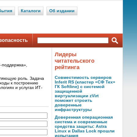
бытия
Каталоги
Об издании
зопасность
Лидеры
читательского
Т-поддержка»,
рейтинга
Совместимость серверов
еляющую роль. Задача
Inferit RS (кластер «СФ Тех»
ходы к построению
ГК Softline) с системой
логиях и услугах ИТ-
защищенной
виртуализации zVirt
поможет строить
доверенные
инфраструктуры
Доверенная операционная
система и современные
средства защиты: Astra
Linux и Dallas Lock прошли
испытания