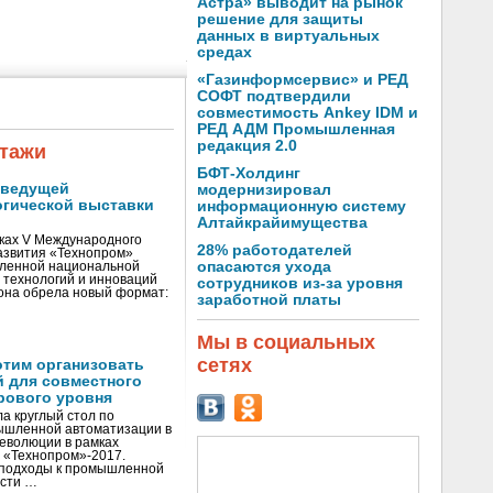
Астра» выводит на рынок
решение для защиты
данных в виртуальных
средах
«Газинформсервис» и РЕД
СОФТ подтвердили
совместимость Ankey IDM и
РЕД АДМ Промышленная
редакция 2.0
тажи
БФТ-Холдинг
 ведущей
модернизировал
огической выставки
информационную систему
Алтайкрайимущества
мках V Международного
28% работодателей
азвития «Технопром»
опасаются ухода
вленной национальной
 технологий и инноваций
сотрудников из-за уровня
она обрела новый формат:
заработной платы
Мы в социальных
сетях
отим организовать
 для совместного
рового уровня
а круглый стол по
ышленной автоматизации в
революции в рамках
 «Технопром»-2017.
 подходы к промышленной
ости …