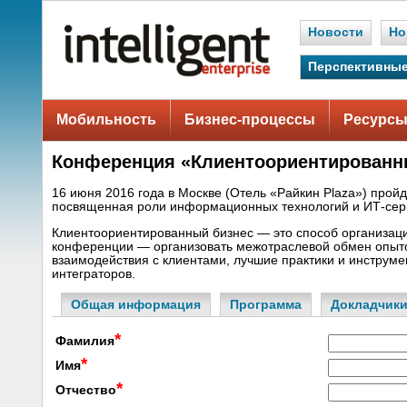
Новости
Но
Перспективные
Мобильность
Бизнес-процессы
Ресурсы
Конференция «Клиентоориентированны
16 июня 2016 года в Москве (Отель «Райкин Plaza») про
посвященная роли информационных технологий и ИТ-серв
Клиентоориентированный бизнес — это способ организац
конференции — организовать межотраслевой обмен опыто
взаимодействия с клиентами, лучшие практики и инструм
интеграторов.
Общая информация
Программа
Докладчик
*
Фамилия
*
Имя
*
Отчество