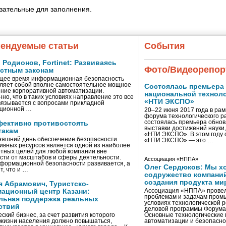
язательные для заполнения.
ендуемые статьи
События
Родионов, Fortinet: Развиваясь
Фото/Видеорепор
естным законам
щее время информационная безопасность
ляет собой вполне самостоятельное мощное
Состоялась премьера
ние корпоративной автоматизации.
национальной технол
нно, что в таких условиях направление это все
«НТИ ЭКСПО»
вязывается с вопросами прикладной
ционной …
20–22 июня 2017 года в ра
форума технологического р
состоялась премьера обно
фективно противостоять
выставки достижений науки,
такам
«НТИ ЭКСПО». В этом году 
няшний день обеспечение безопасности
«НТИ ЭКСПО» — это …
ивных ресурсов является одной из наиболее
тных целей для любой компании вне
сти от масштабов и сферы деятельности.
Ассоциация «НППА»
формационной безопасности развивается, а
Олег Сердюков: Мы х
т, что и …
содружество компаний
создания продукта ми
я Абрамович, Туристско-
ационный центр Казани:
Ассоциация «НППА» провел
проблемам и задачам пром
льная поддержка реальных
условиях технологической 
ствий
деловой программы Форума
ский бизнес, за счет развития которого
Основные технологические
 жизни населения должно повышаться,
автоматизации и безопасн