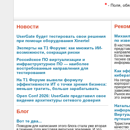
*
- Поля, об
Реком
Новости
Михаил 
UserGate будет тестировать свои решения
по изв
при помощи оборудования Xinertel
В настоя
Эксперты на Т1 Форуме: как множить ИИ-
представ
возможности, сокращая риски
направле
Естестве
Российское ПО виртуализации и
теснее с
информа
инфраструктурное ПО — наиболее
востребованные направления для
Как эф
тестирования
кибера
На Т1 Форуме вывели формулу
На сегод
корпорат
эффективности ИТ с точки зрения бизнеса:
приорите
меньше тратить, больше зарабатывать
зависимо
Рынок ин
Open Conf 2026: UserGate представил свое
это значи
видение архитектуры сетевого доверия
Наталь
информ
Блог
Виртуа
путеше
Вот те два...
Туристиче
Поводом для написания этого блога стала уже вторая
качество
в течение года массовая вирусная эпидемия. И это