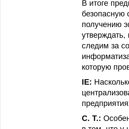
В итоге пре
безопасную с
получению э
утверждать, 
следим за с
информатиза
которую про
IE:
Насколько
централизов
предприятия
С. Т.:
Особен