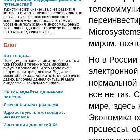
путешествий
телекоммуни
Туристический бизнес, за счет развития
которого качество жизни населения должно
повышаться, хорошо вписывается в
переинвести
концепцию «умного города». К тому же
уровень использования информационных
технологий в данной отрасли за последние
Microsystem
пятнадцать-двадцать лет …
миром, поэто
Блог
Вот те два...
Но в России 
Поводом для написания этого блога стала
уже вторая в течение года массовая
вирусная эпидемия. И это стало очень
электронной
неприятным прецедентом. Ведь столь
масштабных заражений не было уже очень
давно. Впрочем, данная ситуация была
нормальной 
ожидаемой. Эпидемию вызвали …
все не так. 
Не все апдейты одинаково
полезны
мире, здесь
Утечки бывают разными
Здравствуй, племя младое,
Экономика о
незнакомое...
Инновации для сетей X5
процессы, о