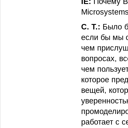
IE:
Почему Вы
Microsystem
С. Т.:
Было б
если бы мы 
чем прислуши
вопросах, вс
чем пользуе
которое пре
вещей, кото
уверенность
промоделиро
работает с 