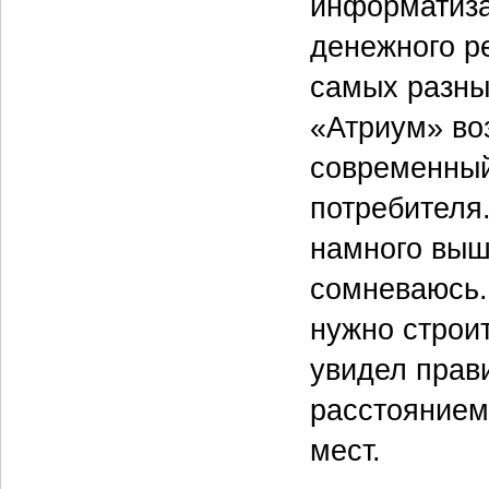
информатиза
денежного р
самых разны
«Атриум» во
современный
потребителя
намного выше
сомневаюсь.
нужно строи
увидел прав
расстоянием
мест.