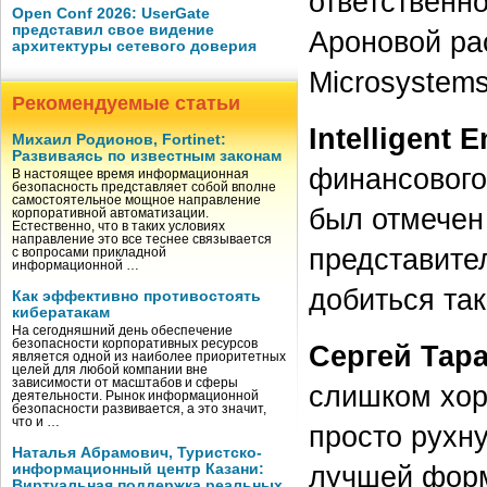
ответственно
Open Conf 2026: UserGate
представил свое видение
Ароновой ра
архитектуры сетевого доверия
Microsystem
Рекомендуемые статьи
Intelligent E
Михаил Родионов, Fortinet:
Развиваясь по известным законам
финансового
В настоящее время информационная
безопасность представляет собой вполне
самостоятельное мощное направление
был отмечен
корпоративной автоматизации.
Естественно, что в таких условиях
направление это все теснее связывается
представите
с вопросами прикладной
информационной …
добиться так
Как эффективно противостоять
кибератакам
На сегодняшний день обеспечение
безопасности корпоративных ресурсов
Сергей Тар
является одной из наиболее приоритетных
целей для любой компании вне
зависимости от масштабов и сферы
слишком хор
деятельности. Рынок информационной
безопасности развивается, а это значит,
что и …
просто рухну
Наталья Абрамович, Туристско-
лучшей форм
информационный центр Казани:
Виртуальная поддержка реальных