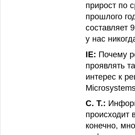
прирост по 
прошлого го
составляет 9
у нас никогд
IE:
Почему ро
проявлять т
интерес к р
Microsystem
С. Т.:
Информ
происходит 
конечно, мно