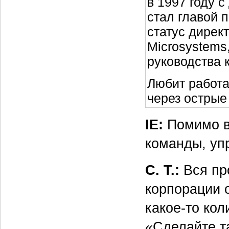
в 1997 году с
стал главой 
статус дирек
Microsystems
руководства к
Любит работа
через остры
IE:
Помимо в
команды, уп
С. Т.:
Вся пр
корпорации 
какое-то кол
«Сделайте та