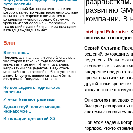
разработкам.
путешествий
развитию GMC
Туристический бизнес, за счет развития
которого качество жизни населения должно
повышаться, хорошо вписывается в
компании. В 
концепцию «умного города». К тому же
уровень использования информационных
технологий в данной отрасли за последние
пятнадцать-двадцать лет …
Intelligent Enterprise:
К
системам в последне
Блог
Сергей Сульгин:
Прежд
Вот те два...
решений, руководители
Поводом для написания этого блога стала
недешевы. Раньше отно
уже вторая в течение года массовая
вирусная эпидемия. И это стало очень
стоимость вызывали мно
неприятным прецедентом. Ведь столь
внедрение продукта так
масштабных заражений не было уже очень
давно. Впрочем, данная ситуация была
проект практически оз
ожидаемой. Эпидемию вызвали …
другой точки зрения вз
Не все апдейты одинаково
конкурентные преимущ
полезны
Утечки бывают разными
Они смотрят на своих с
быстрее реагировать н
Здравствуй, племя младое,
незнакомое...
системы становятся не
Инновации для сетей X5
При этом задачи, котор
порядок, кто-то стреми