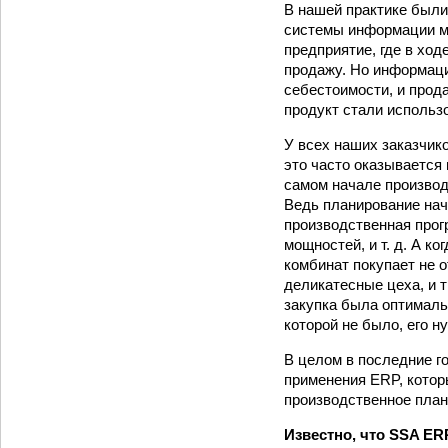
В нашей практике были 
системы информации ме
предприятие, где в хо
продажу. Но информаци
себестоимости, и прод
продукт стали использ
У всех наших заказчико
это часто оказывается
самом начале производ
Ведь планирование нач
производственная прог
мощностей, и т. д. А к
комбинат покупает не о
деликатесные цеха, и 
закупка была оптималь
которой не было, его н
В целом в последние г
применения ERP, котор
производственное плани
Известно, что SSA ER