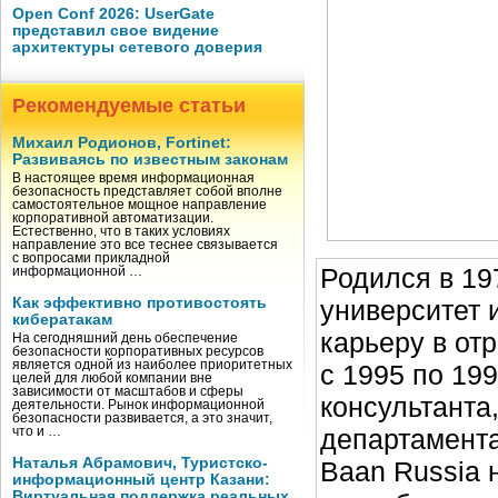
Open Conf 2026: UserGate
представил свое видение
архитектуры сетевого доверия
Рекомендуемые статьи
Михаил Родионов, Fortinet:
Развиваясь по известным законам
В настоящее время информационная
безопасность представляет собой вполне
самостоятельное мощное направление
корпоративной автоматизации.
Естественно, что в таких условиях
направление это все теснее связывается
с вопросами прикладной
Родился в 19
информационной …
университет 
Как эффективно противостоять
кибератакам
карьеру в отр
На сегодняшний день обеспечение
безопасности корпоративных ресурсов
является одной из наиболее приоритетных
с 1995 по 19
целей для любой компании вне
зависимости от масштабов и сферы
консультанта
деятельности. Рынок информационной
безопасности развивается, а это значит,
департамента
что и …
Наталья Абрамович, Туристско-
Baan Russia 
информационный центр Казани:
Виртуальная поддержка реальных