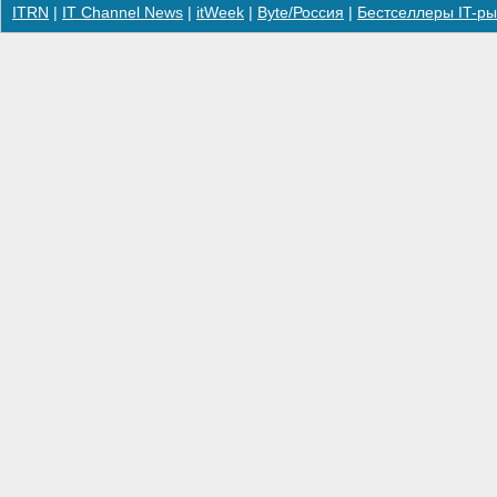
ITRN
|
IT Channel News
|
itWeek
|
Byte/Россия
|
Бестселлеры IT-ры