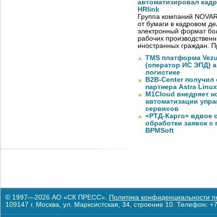
автоматизировал кад
HRlink
Группа компаний NOVAR
от бумаги в кадровом д
электронный формат бол
рабочих производствен
иностранных граждан. П
TMS платформа Vezu
(оператор ИС ЭПД) 
логистике
B2B-Center получил 
партнера Astra Linux
M1Cloud внедряет н
автоматизации упра
сервисов
«РТД-Карго» вдвое 
обработки заявок с
BPMSoft
© 1997—2026 АО «СК ПРЕСС».
Политика конфиденциальности п
109147 г. Москва, ул. Марксистская, 34, строение 10. Телефон: +7