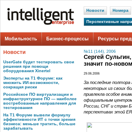
Новости
Номера
Перспективные напр
Мобильность
Бизнес-процессы
Ресурсы пред
Новости
№11 (144), 2006
Сергей Сульгин
UserGate будет тестировать свои
значит по-новом
решения при помощи
оборудования Xinertel
29.06.2006
Эксперты на Т1 Форуме: как
За последние полтора
множить ИИ-возможности,
сокращая риски
некоторых из своих бол
привлекла особое вним
Российское ПО виртуализации и
инфраструктурное ПО — наиболее
официальным центром 
востребованные направления для
России, СНГ и стран Б
тестирования
перспективах этой ER
На Т1 Форуме вывели формулу
эффективности ИТ с точки зрения
бизнеса: меньше тратить, больше
зарабатывать