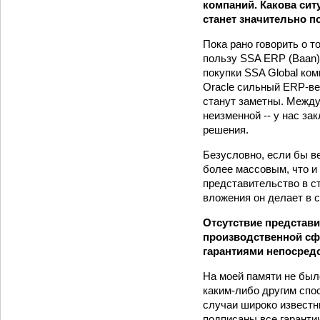
компаний. Какова сит
станет значительно п
Пока рано говорить о 
пользу SSA ERP (Baan)
покупки SSA Global ком
Oracle cильный ERP-вен
станут заметны. Между
неизменной -- у нас за
решения.
Безусловно, если бы в
более массовым, что и 
представительство в ст
вложения он делает в с
Отсутствие представи
производственной сфе
гарантиями непосредс
На моей памяти не был
каким-либо другим спо
случаи широко известн
подписаны все гарантии