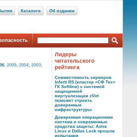
бытия
Каталоги
Об издании
зопасность
Лидеры
читательского
06
,
2005
,
2004
,
2003
,
рейтинга
Совместимость серверов
Inferit RS (кластер «СФ Тех»
ГК Softline) с системой
защищенной
виртуализации zVirt
поможет строить
доверенные
инфраструктуры
Доверенная операционная
система и современные
средства защиты: Astra
Linux и Dallas Lock прошли
испытания