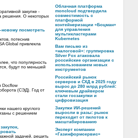
Облачная платформа
moncloud подтвердила
ративной закупке -
совместимость с
а решения. О некоторых
платформой
контейнеризации «Боцман»
для управления
о-новому посмотреть
мультикластерами
Kubernetes
тов, потеснив
SSA Global привлекла
Вам письмо из
«налоговой»: группировка
Silver Fox атаковала
российские организации с
лее, что популярность
использованием новых
ется, будут по меньшей
инструментов
Российский рынок
серверов и СХД в 2025 году
 Docflow
вырос до 280 млрд рублей:
борота (СЭД). Год от
ключевым драйвером
стали госзакупки и
цифровизация
Закупки ИИ-решений
ки нашего круглого
выросли в разы: рынок
вязаны с решением
переходит от пилотов к
масштабированию
закупок,
Эксперт компании
ировать
«Газинформсервис»
важной задачей, решить