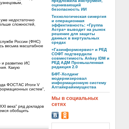
предложила инструмент,
Кузнецовым,
оценивающий
безопасность ИИ
Технологическая синергия
 уже недостаточно
и операционная
ольше сложностей,
эффективность: «Группа
Астра» выводит на рынок
решение для защиты
данных в виртуальных
 службе России (ФНС)
средах
ось весьма масштабное
«Газинформсервис» и РЕД
СОФТ подтвердили
совместимость Ankey IDM и
РЕД АДМ Промышленная
 и развитию ИС
редакция 2.0
ния. Какую
БФТ-Холдинг
модернизировал
информационную систему
онда ФОСТАС Итоги V
Алтайкрайимущества
формационных систем",
Мы в социальных
сетях
XXI века" ряд докладов
аемся обобщить