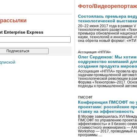
Фото/Видеорепорта
Состоялась премьера вед
 рассылки
технологической выставк
20–22 июня 2017 года в рамках 
технологического развития «Тех
ent Enterprise Express
премьера обновленной национал
науки, технологий и инноваций 
она обрела новый формат: «НТ
Ассоциация «НППА»
Олег Сердюков: Мы хотим
содружество компаний дл
дпиской
создания продукта мирово
Ассоциация «НППА» провела кру
задачам промышленной автомати
технологической революции в ра
Форума «Технопром»-2017. Осно
подходы к промышленной автома
ПМСОФТ
Конференция ПМСОФТ по 
проектами: российские пр
ставку на эффективность
В Москве завершилась XVI Межд
ПМСОФТ по управлению проекта
эффективность» и II бизнес-сем
стоимостного инжиниринга — AA
Workshop — 2017, проводимый в 
программы …