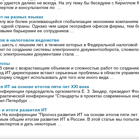
ю удается далеко не всегда. На эту тему бы беседуем с Кириллом 
пертом и консультантом по …
т на разных языках
силу все более усиливающейся глобализации экономики компаниям
а одной страны. Однако чем шире география офисов фирмы, тем б
ковыми барьерами ее сотрудников …
ов в налоговом ведомстве
 шесть с лишним лет, в течение которых в Федеральной налоговой
ект по созданию системы электронного документооборота, сложил
 с электронными документами стала …
ессы
В связи с возрастающим объемом и сложностью работ по созданию
ед ИТ-директорами встают серьезные проблемы в области управле
орму следует использовать для того или иного вида …
я ИТ на основе итогов пяти лет XXI века
онференции председатель оргкомитета Е. З. Зиндер, президент Ф
рактической конференции "Стандарты в проектах современных ин
нкт-Петербург …
 и итоги развития ИТ
 На конференции "Прогноз развития ИТ на основе итогов пяти лет 
мым общим итогам развития ИТ в России. В этой статье мы попыт
кспертов и дать некоторые …