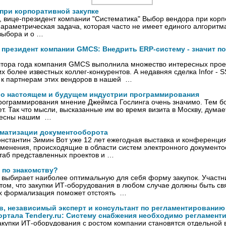
при корпоративной закупке
 вице-президент компании "Систематика" Выбор вендора при корпо
араметрическая задача, которая часто не имеет единого алгоритм
 выбора и о …
 президент компании GMCS: Внедрить ERP-систему - значит п
лтора года компания GMCS выполнила множество интересных проек
х более известных коллег-конкурентов. А недавняя сделка Infor - 
 к партнерам этих вендоров в нашей …
 о настоящем и будущем индустрии программирования
рограммирования мнение Джеймса Гослинга очень значимо. Тем бо
ет. Так что мысли, высказанные им во время визита в Москву, дума
ресны нашим …
оматизации документооборота
нстантин Зимин Вот уже 12 лет ежегодная выставка и конференция
менения, происходящие в области систем электронного документоо
таб представленных проектов и …
 по знакомству?
выбирает наиболее оптимальную для себя форму закупок. Участни
 том, что закупки ИТ-оборудования в любом случае должны быть с
 их формализация поможет отстоять …
, независимый эксперт и консультант по регламентированию 
ортала Tendery.ru: Систему снабжения необходимо регламент
купки ИТ-оборудования с ростом компании становятся отдельной 