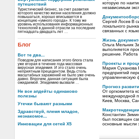
которую по наити
путешествий
независимым экс
Туристический бизнес, за счет развития
которого качество жизни населения должно
Документооборо
повышаться, хорошо вписывается в
концепцию «умного города». К тому же
Сергей Лосев В 
уровень использования информационных
локального рынк
технологий в данной отрасли за последние
связанных с язы
пятнадцать-двадцать лет …
Жизнь документ
Блог
Ольга Мельник За
выполняется про
решение. Работа
Вот те два...
Поводом для написания этого блога стала
Проекты и проц
уже вторая в течение года массовая
вирусная эпидемия. И это стало очень
Мария Суханова 
неприятным прецедентом. Ведь столь
предприятий пер
масштабных заражений не было уже очень
управленческую ф
давно. Впрочем, данная ситуация была
ожидаемой. Эпидемию вызвали …
Прогноз развити
Не все апдейты одинаково
От оргкомитета к
полезны
международной п
Киев, Москва, Са
Утечки бывают разными
Макротенденции
Здравствуй, племя младое,
Константин Зимин
незнакомое...
был посвящен са
Инновации для сетей X5
основные мысли э