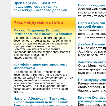
Open Conf 2026: UserGate
Выбор вендора 
представил свое видение
Алексей Семенов,
архитектуры сетевого доверия
сложная и многоп
тонкостях такого
Рекомендуемые статьи
Сергей Сульгин,
на свой бизнес
За последние по
Михаил Родионов, Fortinet:
некоторых из свои
Развиваясь по известным законам
особое внимание
В настоящее время информационная
безопасность представляет собой вполне
самостоятельное мощное направление
Джеймс Гослинг
корпоративной автоматизации.
В мире средств п
Естественно, что в таких условиях
Java быстро раст
направление это все теснее связывается
мере небезынте
с вопросами прикладной
информационной …
Заметки об авт
Как эффективно противостоять
Ольга Мельник Ко
кибератакам
демонстрирует из
На сегодняшний день обеспечение
года растет масш
безопасности корпоративных ресурсов
является одной из наиболее приоритетных
По конкурсу или
целей для любой компании вне
Каждая компания 
зависимости от масштабов и сферы
деятельности. Рынок информационной
стола согласны в
безопасности развивается, а это значит,
бизнес-задач, а
что и …
Кирилл Кузнецов
Наталья Абрамович, Туристско-
руководитель п
информационный центр Казани:
Корпоративные за
Виртуальная поддержка реальных