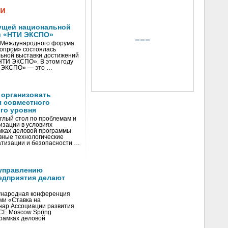
жи
ущей национальной
и «НТИ ЭКСПО»
V Международного форума
нопром» состоялась
ьной выставки достижений
«НТИ ЭКСПО». В этом году
И ЭКСПО» — это …
 организовать
я совместного
го уровня
глый стол по проблемам и
зации в условиях
мках деловой программы
вные технологические
тизации и безопасности …
управлению
едприятия делают
ународная конференция
ми «Ставка на
инар Ассоциации развития
CE Moscow Spring
рамках деловой