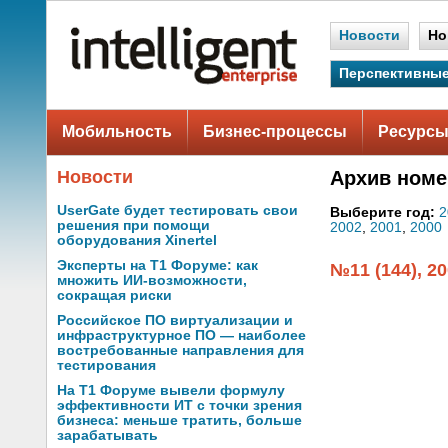
Новости
Но
Перспективные
Мобильность
Бизнес-процессы
Ресурсы
Новости
Архив номе
UserGate будет тестировать свои
Выберите год:
2
решения при помощи
2002
,
2001
,
2000
оборудования Xinertel
Эксперты на Т1 Форуме: как
№11 (144), 2
множить ИИ-возможности,
сокращая риски
Российское ПО виртуализации и
инфраструктурное ПО — наиболее
востребованные направления для
тестирования
На Т1 Форуме вывели формулу
эффективности ИТ с точки зрения
бизнеса: меньше тратить, больше
зарабатывать