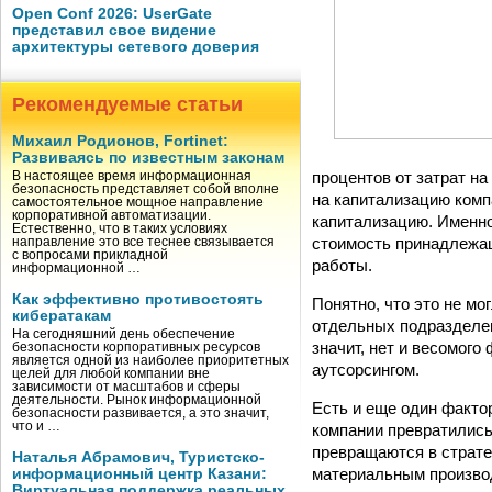
Open Conf 2026: UserGate
представил свое видение
архитектуры сетевого доверия
Рекомендуемые статьи
Михаил Родионов, Fortinet:
Развиваясь по известным законам
процентов от затрат н
В настоящее время информационная
безопасность представляет собой вполне
на капитализацию комп
самостоятельное мощное направление
корпоративной автоматизации.
капитализацию. Именно
Естественно, что в таких условиях
стоимость принадлежащ
направление это все теснее связывается
с вопросами прикладной
работы.
информационной …
Как эффективно противостоять
Понятно, что это не м
кибератакам
отдельных подразделен
На сегодняшний день обеспечение
значит, нет и весомого
безопасности корпоративных ресурсов
является одной из наиболее приоритетных
аутсорсингом.
целей для любой компании вне
зависимости от масштабов и сферы
деятельности. Рынок информационной
Есть и еще один факто
безопасности развивается, а это значит,
что и …
компании превратились
превращаются в стратег
Наталья Абрамович, Туристско-
материальным производ
информационный центр Казани:
Виртуальная поддержка реальных