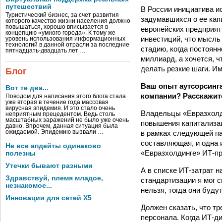
путешествий
В России инициатива и
Туристический бизнес, за счет развития
задумавшихся о ее кап
которого качество жизни населения должно
повышаться, хорошо вписывается в
европейских предприят
концепцию «умного города». К тому же
инвестиций, что мысль 
уровень использования информационных
технологий в данной отрасли за последние
стадию, когда постоян
пятнадцать-двадцать лет …
миллиард, а хочется, 
делать резкие шаги. И
Блог
Ваш опыт аутсорсинг
Вот те два...
компании? Расскажите
Поводом для написания этого блога стала
уже вторая в течение года массовая
вирусная эпидемия. И это стало очень
Владельцы «Евразхолди
неприятным прецедентом. Ведь столь
масштабных заражений не было уже очень
повышения капитализац
давно. Впрочем, данная ситуация была
в рамках следующей па
ожидаемой. Эпидемию вызвали …
составляющая, и одна 
Не все апдейты одинаково
«Евразхолдинге» ИТ-пр
полезны
Утечки бывают разными
А в списке ИТ-затрат н
Здравствуй, племя младое,
стандартизации я мог 
незнакомое...
нельзя, тогда они буд
Инновации для сетей X5
Должен сказать, что т
персонала. Когда ИТ-д