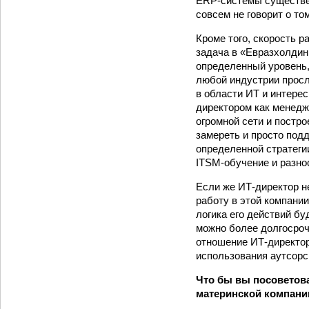
ERP-системы существен
совсем не говорит о т
Кроме того, скорость р
задача в «Евразхолдин
определенный уровень, 
любой индустрии просл
в области ИТ и интере
директором как менедж
огромной сети и постр
замереть и просто подд
определенной стратеги
ITSM-обучение и разно
Если же ИТ-директор н
работу в этой компании
логика его действий бу
можно более долгосрочн
отношение ИТ-директор
использования аутсорс
Что бы вы посоветов
материнской компани