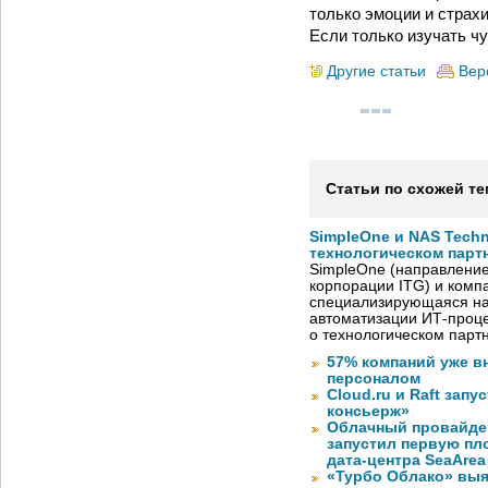
только эмоции и страхи
Если только изучать ч
Другие статьи
Вер
Статьи по схожей те
SimpleOne и NAS Tech
технологическом парт
SimpleOne (направление
корпорации ITG) и комп
специализирующаяся на
автоматизации ИТ-проце
о технологическом парт
57% компаний уже в
персоналом
Cloud.ru и Raft запу
консьерж»
Облачный провайде
запустил первую пло
дата-центра SeaArea
«Турбо Облако» выя