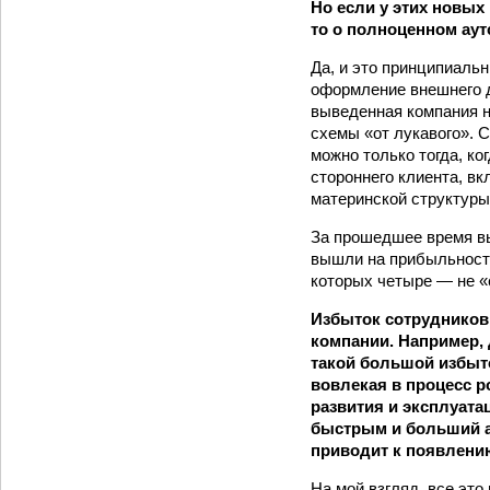
Но если у этих новых
то о полноценном аутс
Да, и это принципиаль
оформление внешнего до
выведенная компания н
схемы «от лукавого». 
можно только тогда, ко
стороннего клиента, вк
материнской структуры
За прошедшее время в
вышли на прибыльность
которых четыре — не «
Избыток сотрудников,
компании. Например, 
такой большой избыт
вовлекая в процесс р
развития и эксплуата
быстрым и больший ак
приводит к появлени
На мой взгляд, все это