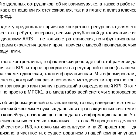
й отдельных сотрудников, об их взаимоувязке, а также о работ
как в отношении их отслеживания, так и в плане анализа ключе
ериод.
юджету предполагает привязку конкретных ресурсов к целям, чт
Все это требует, во­первых, весьма углубленной детализации с 
 диаграмм ARIS — не только стратегических, но и функциональ
грамм окружения цели и проч., причем с массой прописываемых
жду ними.
етного контроллинга, то фактически речь идет об отображении 
вязке с KPI, которое проводится на регулярной основе (в нашем
ча как методическая, так и информационная. Мы сформировали 
счетов, который как раз и позволяет методически корректно кон
ю транзакцию или группу транзакций в определенный KPI. Этот
т не просто в МРСК­1, а в масштабах всей системы энергораспр
ь об информационной составляющей, то она, наверное, в этом с
дической «выемке» нужных данных из транзакционных систем и 
 конвейера, позволяющего передавать информацию наверх. У 
егиональных сетевых компаниях — это на 80 процентов делает
ой системы R/3, которую мы используем, и на 20 процентов —
связано, в частности, с существованием в нашей компании унас