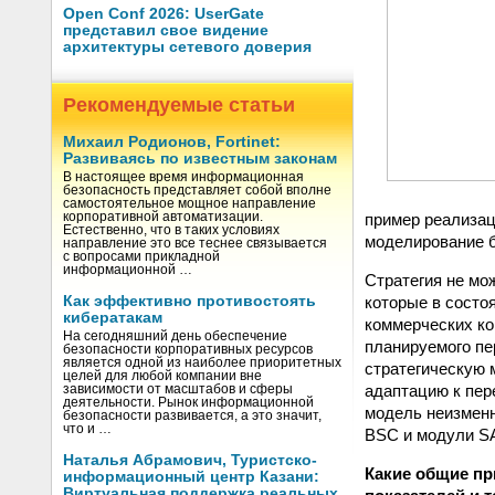
Open Conf 2026: UserGate
представил свое видение
архитектуры сетевого доверия
Рекомендуемые статьи
Михаил Родионов, Fortinet:
Развиваясь по известным законам
В настоящее время информационная
безопасность представляет собой вполне
самостоятельное мощное направление
пример реализац
корпоративной автоматизации.
Естественно, что в таких условиях
моделирование б
направление это все теснее связывается
с вопросами прикладной
информационной …
Стратегия не мо
которые в состо
Как эффективно противостоять
кибератакам
коммерческих ко
На сегодняшний день обеспечение
планируемого пе
безопасности корпоративных ресурсов
является одной из наиболее приоритетных
стратегическую 
целей для любой компании вне
адаптацию к пер
зависимости от масштабов и сферы
деятельности. Рынок информационной
модель неизменн
безопасности развивается, а это значит,
что и …
BSC и модули 
Наталья Абрамович, Туристско-
Какие общие пр
информационный центр Казани:
Виртуальная поддержка реальных