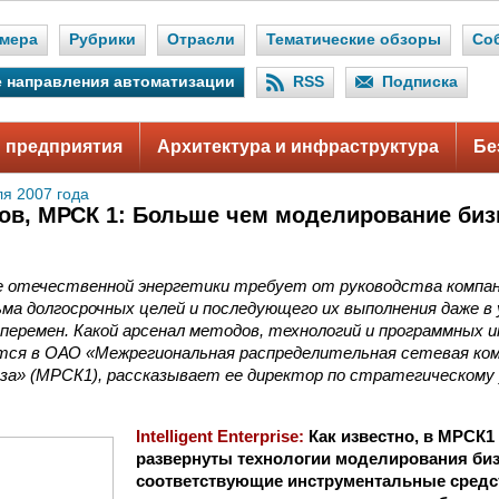
мера
Рубрики
Отрасли
Тематические обзоры
Со
 направления автоматизации
RSS
Подписка
 предприятия
Архитектура и инфраструктура
Бе
ля 2007 года
ов, МРСК­ 1: Больше чем моделирование биз
 отечественной энергетики требует от руководства компан
ма долгосрочных целей и последующего их выполнения даже в
перемен. Какой арсенал методов, технологий и программных 
тся в ОАО «Межрегиональная распределительная сетевая ко
за» (МРСК­1), рассказывает ее директор по стратегическому
Intelligent Enterprise:
Как известно, в МРСК­
развернуты технологии моделирования биз
соответствующие инструментальные средс