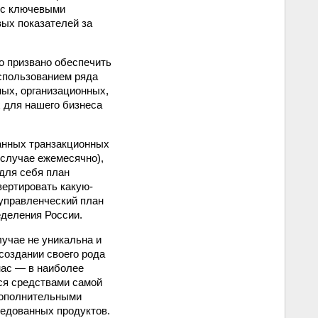
е с ключевыми
вых показателей за
о призвано обеспечить
использованием ряда
ных, организационных,
 для нашего бизнеса
данных транзакционных
 случае ежемесячно),
для себя план
вертировать какую­
 управленческий план
еделения России.
лучае не уникальна и
создании своего рода
нас — в наиболее
ся средствами самой
 дополнительными
ледованных продуктов.