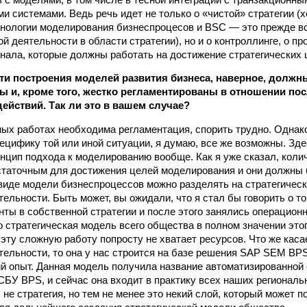
 системами. Ведь речь идет не только о «чистой» стратегии (х
хнологии моделирования бизнес­процесов и BSC — это прежде в
 деятельности в области стратегии), но и о контроллинге, о пр
нала, которые должны работать на достижение стратегических 
ти построения моделей развития бизнеса, наверное, должн
ы и, кроме того, жестко регламентированы в отношении по
йствий. Так ли это в вашем случае?
нных работах необходима регламентация, спорить трудно. Однак
цифику той или иной ситуации, я думаю, все же возможны. Зде
нцип подхода к моделированию вообще. Как я уже сказал, коли
статочным для достижения целей моделирования и они должны
виде модели бизнес­процессов можно разделять на стратегичес
тельности. Быть может, вы ожидали, что я стал бы говорить о т
нты в собственной стратегии и после этого занялись операцион
о стратегическая модель всего общества в полном значении этог
а эту сложную работу попросту не хватает ресурсов. Что же кас
тельности, то она у нас строится на базе решения SAP SEM BPS
й опыт. Данная модель получила название автоматизированной
БУ BPS, и сейчас она входит в практику всех наших региональ
 не стратегия, но тем не менее это некий слой, который может 