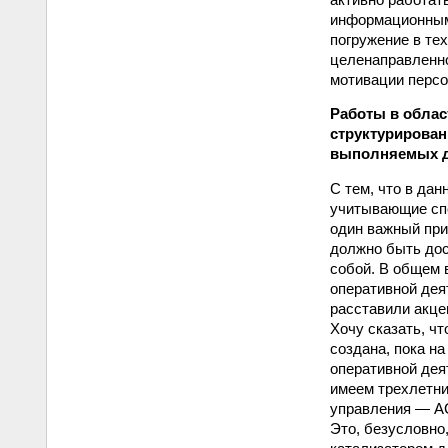
информационными
погружение в те
целенаправленной
мотивации персо
Работы в облас
структурирован
выполняемых де
С тем, что в да
учитывающие спе
один важный при
должно быть до
собой. В общем 
оперативной дея
расставили акце
Хочу сказать, чт
создана, пока н
оперативной дея
имеем трехлетни
управления — АС
Это, безусловно,