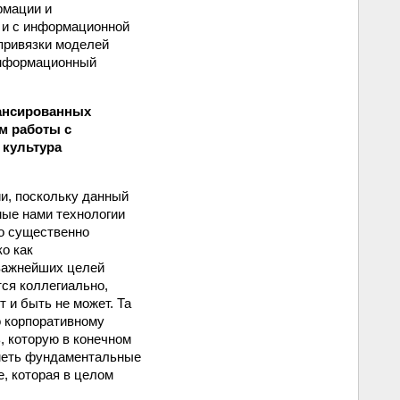
рмации и
 и с информационной
привязки моделей
информационный
лансированных
м работы с
 культура
ии, поскольку данный
мые нами технологии
но существенно
о как
 важнейших целей
тся коллегиально,
 и быть не может. Та
о корпоративному
, которую в конечном
иметь фундаментальные
е, которая в целом