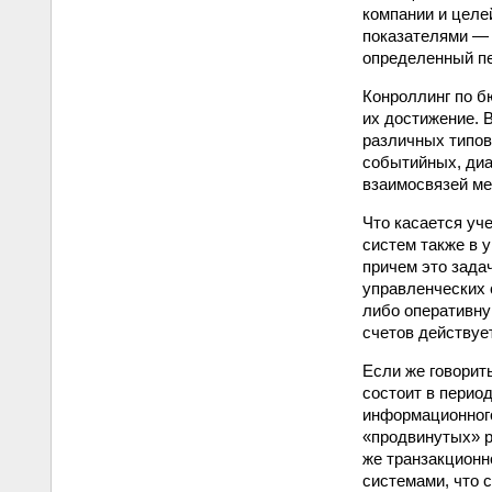
компании и целе
показателями — 
определенный п
Конроллинг по б
их достижение. 
различных типов
событийных, диа
взаимосвязей ме
Что касается уч
систем также в у
причем это зада
управленческих 
либо оперативну
счетов действуе
Если же говорит
состоит в перио
информационного
«продвинутых» р
же транзакционн
системами, что 