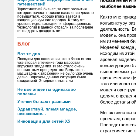
показателей и 
путешествий
наиболее важны
Туристический бизнес, за счет развития
которого качество жизни населения должно
Как­то мне прив
повышаться, хорошо вписывается в
концепцию «умного города». К тому же
конъюнктуру раз
уровень использования информационных
технологий в данной отрасли за последние
деятельность. В
пятнадцать-двадцать лет …
модель, она про
им изменения би
Блог
Моделей всегда 
исходим из этой
Вот те два...
арсенал моделей
Поводом для написания этого блога стала
уже вторая в течение года массовая
конфигурацию би
вирусная эпидемия. И это стало очень
неприятным прецедентом. Ведь столь
выполняемых раб
масштабных заражений не было уже очень
привлечением фу
давно. Впрочем, данная ситуация была
ожидаемой. Эпидемию вызвали …
того или иного 
модели оргструк
Не все апдейты одинаково
полезны
целям, определя
более детальной
Утечки бывают разными
Здравствуй, племя младое,
Мы активно испо
незнакомое...
проектам, напра
Инновации для сетей X5
Посредством свя
стратегические 