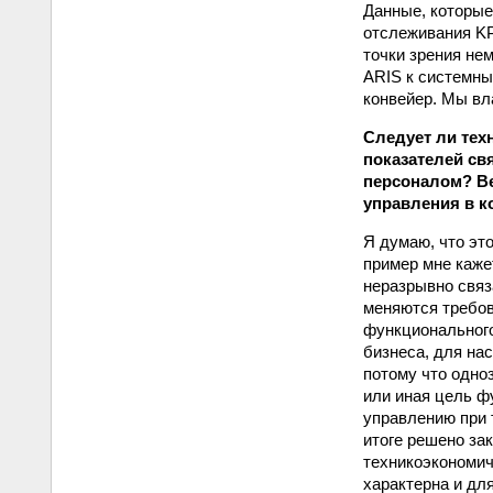
Данные, которы
отслеживания KP
точки зрения не
ARIS к системны
конвейер. Мы вл
Следует ли тех
показателей св
персоналом? Ве
управления в к
Я думаю, что эт
пример мне каже
неразрывно связ
меняются требов
функционального
бизнеса, для на
потому что одно
или иная цель ф
управлению при 
итоге решено за
технико­экономи
характерна и дл