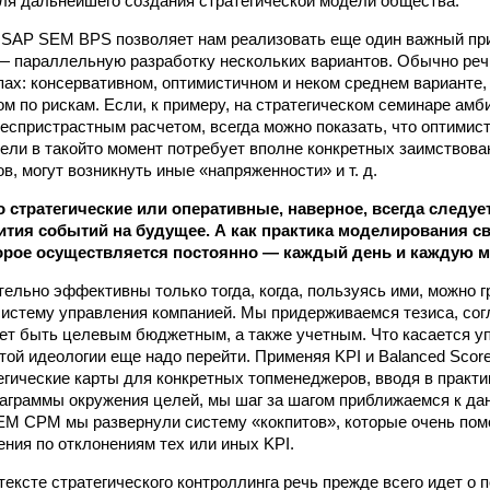
ля дальнейшего создания стратегической модели общества.
 SAP SEM BPS позволяет нам реализовать еще один важный пр
 параллельную разработку нескольких вариантов. Обычно речь
пах: консервативном, оптимистичном и неком среднем варианте,
м по рискам. Если, к примеру, на стратегическом семинаре амб
беспристрастным расчетом, всегда можно показать, что оптимис
ели в такой­то момент потребует вполне конкретных заимствован
в, могут возникнуть иные «напряженности» и т. д.
о стратегические или оперативные, наверное, всегда следуе
ития событий на будущее. А как практика моделирования с
орое осуществляется постоянно — каждый день и каждую 
ельно эффективны только тогда, когда, пользуясь ими, можно 
истему управления компанией. Мы придерживаемся тезиса, сог
ет быть целевым бюджетным, а также учетным. Что касается у
 этой идеологии еще надо перейти. Применяя KPI и Balanced Scor
егические карты для конкретных топ­менеджеров, вводя в практ
аграммы окружения целей, мы шаг за шагом приближаемся к дан
M CPM мы развернули систему «кокпитов», которые очень пом
ения по отклонениям тех или иных KPI.
тексте стратегического контроллинга речь прежде всего идет о 