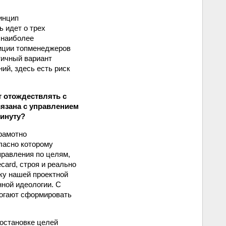
инцип
 идет о трех
 наиболее
иции топ­менеджеров
тичный вариант
ий, здесь есть риск
т отождествлять с
вязана с управлением
минуту?
грамотно
ласно которому
правления по целям,
ecard, строя и реально
ику нашей проектной
ной идеологии. С
огают сформировать
постановке целей