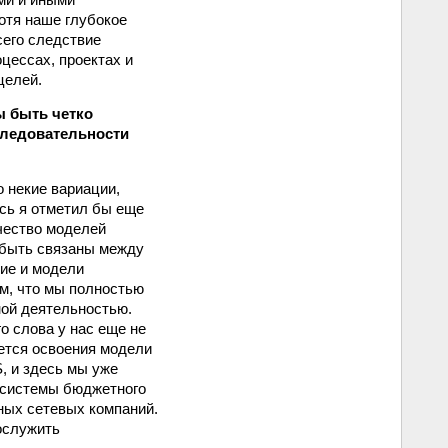
отя наше глубокое
сего следствие
оцессах, проектах и
целей.
ы быть четко
следовательности
о некие вариации,
сь я отметил бы еще
чество моделей
 быть связаны между
кие и модели
ом, что мы полностью
ной деятельностью.
о слова у нас еще не
ается освоения модели
, и здесь мы уже
 системы бюджетного
ных сетевых компаний.
послужить