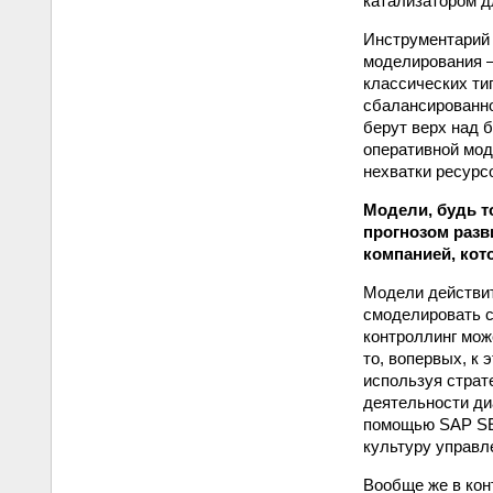
катализатором д
Инструментарий
моделирования —
классических ти
сбалансированно
берут верх над 
оперативной мод
нехватки ресурсо
Модели, будь т
прогнозом разв
компанией, кот
Модели действит
смоделировать с
контроллинг мож
то, во­первых, к
используя страт
деятельности ди
помощью SAP SE
культуру управл
Вообще же в кон