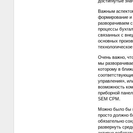
достигнутые зна
Важным аспектом
формирование и 
разворачиваем с
процессы бухгал
связанных с вне
основных произв
технологическое
Очень важно, чт
мы разворачиваем
которому в ближ
соответствующим
управления», ил
возможность ком
приборной панел
SEM CPM.
Можно было бы п
просто должно б
обязательно сох
развернуть сред
активно работат