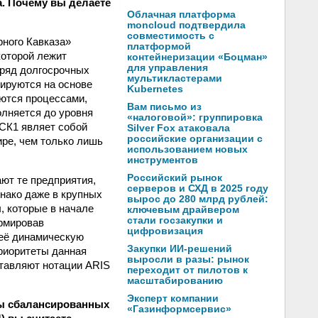
а. Почему вы делаете
Облачная платформа
moncloud подтвердила
совместимость с
ного Кавказа»
платформой
которой лежит
контейнеризации «Боцман»
для управления
 ряд долгосрочных
мультикластерами
лируются на основе
Kubernetes
ются процессами,
Вам письмо из
лняется до уровня
«налоговой»: группировка
СК­1 являет собой
Silver Fox атаковала
российские организации с
ире, чем только лишь
использованием новых
инструментов
Российский рынок
ают те предприятия,
серверов и СХД в 2025 году
днако даже в крупных
вырос до 280 млрд рублей:
, которые в начале
ключевым драйвером
стали госзакупки и
рмировав
цифровизация
 её динамическую
Закупки ИИ-решений
риоритеты данная
выросли в разы: рынок
ставляют нотации ARIS
переходит от пилотов к
масштабированию
Эксперт компании
мы сбалансированных
«Газинформсервис»