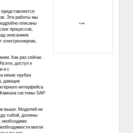
 представляется
ов. Эти работы мы
 подробно описаны
ских процессов,
над описанием
т электроэнергии,
нии. Как раз сейчас
­сети, доступ к
и и с
и некие «рубки
), дающие
ктерного интерфейса
 Кавказа системы SAP
ое выше. Моделей не
жду собой, должны
ц, необходимо
 необходимости могли
ыми и иными