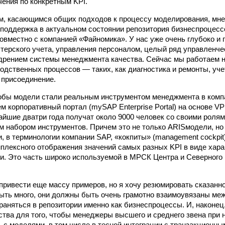
чения по конкретным KPI.
, касающимся общих подходов к процессу моделирования, мне
поддержка в актуальном состоянии репозитория бизнес­процесс
овместно с компанией «Файномика». У нас уже очень глубоко и
терского учета, управления персоналом, целый ряд управленче
дрением системы менеджмента качества. Сейчас мы работаем 
одственных процессов — таких, как диагностика и ремонты, уче
 присоединение.
обы модели стали реальным инструментом менеджмента в компа
 корпоративный портал (mySAP Enterprise Portal) на основе VPN
айшие два­три года получат около 9000 человек со своими ролям
 набором инструментов. Причем это не только ARIS­модели, но 
и, в терминологии компании SAP, «кокпиты» (management cockpit
плексного отображения значений самых разных KPI в виде хара
и. Это часть широко используемой в МРСК Центра и Северного
ривести еще массу примеров, но я хочу резюмировать сказанн
ыть много, они должны быть очень грамотно взаимоувязаны ме
раняться в репозитории именно как бизнес­процессы. И, наконе
ства для того, чтобы менеджеры высшего и среднего звена при
ь с моделями, в том числе в тесной интеграции с транзакционн