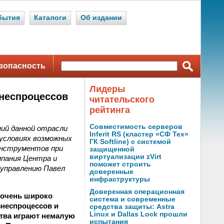
бытия
Каталоги
Об издании
зопасность
Лидеры
нес­процессов
читательского
рейтинга
Совместимость серверов
ий данной отрасли
Inferit RS (кластер «СФ Тех»
 условиях возможных
ГК Softline) с системой
инструментов при
защищенной
виртуализации zVirt
мпания Центра и
поможет строить
 управлению Павел
доверенные
инфраструктуры
Доверенная операционная
1 очень широко
система и современные
нес­процессов и
средства защиты: Astra
Linux и Dallas Lock прошли
тва играют немалую
испытания