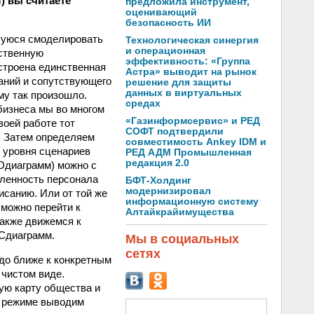
) вы считаете
предложила инструмент,
оценивающий
безопасность ИИ
шуюся смоделировать
Технологическая синергия
и операционная
бственную
эффективность: «Группа
остроена единственная
Астра» выводит на рынок
аний и сопутствующего
решение для защиты
данных в виртуальных
му так произошло.
средах
бизнеса мы во многом
«Газинформсервис» и РЕД
воей работе тот
СОФТ подтвердили
. Затем определяем
совместимость Ankey IDM и
о уровня сценариев
РЕД АДМ Промышленная
редакция 2.0
D­диаграмм) можно с
сленность персонала
БФТ-Холдинг
модернизировал
исанию. Или от той же
информационную систему
 можно перейти к
Алтайкрайимущества
акже движемся к
­диаграмм.
Мы в социальных
сетях
до ближе к конкретным
 чистом виде.
ую карту общества и
м режиме выводим