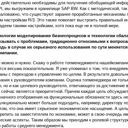
е действительно необходимы для получения обобщающей инфо
I, мы выгружаем в хранилище SAP BW. Как с методической, так
маловажно, что существуют заранее проработанные механизмы 
м настройкам R/3. Это также помогает выстроить правильный 
адеем такими настройками, хотя пока еще не в полной мере.
нологии моделирования бизнес­процесов и технологии сба
язывать с проблемами, традиционно относимыми к вопроса
дь в случае их серьезного использования по сути меняется
омпании.
о можно и нужно. Скажу о работе топ­менеджмента нашейкомпан
тся весьма показательным. Я уже упоминал о том, что внедряе
аны с переходом к управлению по целям. В результате доволь
ания к руководителям компании. Оценка топ­менеджера не тольк
, но и как целевого руководителя, отвечающего за достижение
с сейчас является приоритетной. Причем каждая цель обсуждае
значного отображения на функциональные обязанности здесь нет
ункционально может больше подходить, например, директору п
том, что она имеет серьезное экономическое насыщение. А цель
крепить за заместителем по экономике, может в свою очередь 
ческие аспекты. Таким образом мы приходим к ролевой структур
я работы среднего менеджмента.