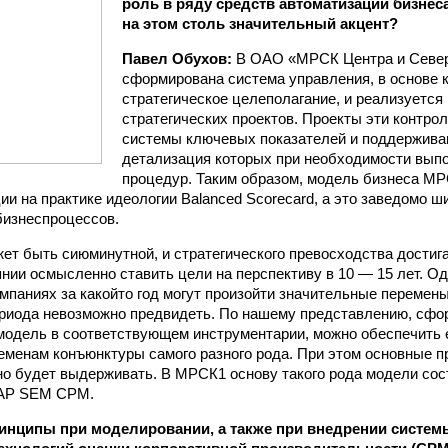
роль в ряду средств автоматизации бизнес
на этом столь значительный акцент?
Павел Обухов:
В ОАО «МРСК Центра и Север
сформирована система управления, в основе 
стратегическое целеполагание, и реализуется
стратегических проектов. Проекты эти контро
системы ключевых показателей и поддержива
детализация которых при необходимости выпо
процедур. Таким образом, модель бизнеса МР
ии на практике идеологии Balanced Scorecard, а это заведомо ш
изнес­процессов.
жет быть сиюминутной, и стратегического превосходства достиг
янии осмысленно ставить цели на перспективу в 10 — 15 лет. О
мпаниях за какой­то год могут произойти значительные перемены
риода невозможно предвидеть. По нашему представлению, сфо
модель в соответствующем инструментарии, можно обеспечить
еменам конъюнктуры самого разного рода. При этом основные п
о будет выдерживать. В МРСК­1 основу такого рода модели со
SAP SEM CPM.
инципы при моделировании, а также при внедрении систе