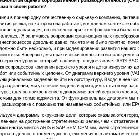
технологий оценки корпоративной производительности (CPM
ми в своей работе?
одили в пример одну отечественную сырьевую компанию, пытав
вития рынка, на котором она работает, и в данном контексте со
полне здравая идея, но поскольку при этом фактически была п
валилась. Я занимаюсь вопросами организационных преобразов
знес­процессов довольно давно, так что мне было понятно, поче
должно быть несколько, и при моделировании развития нашего 
 гипотезы. Во­первых, мы практически полностью используем в с
 верхнего уровня, который, например, предоставляет ARIS BSC
знес­процессов компании верхнего уровня и детализируем их д
от или событийных цепочек. От диаграмм верхнего уровня (VA
нкциональных моделей выйти на оргструктуру. Вводя в неё чи
подразделения, мы уточняем модель и приходим к штатному расп
туры, сделав прикрепление к диаграмме целей верхнего уровня,
емым для топ­менеджмента. От функциональных диаграмм мы т
 расшифровке с помощью так называемых событийных, или EPC
льзуем диаграммы окружения цели, которые оказываются гораз
вленным на достижение стратегических целей, чем к стратегии в
зки инструментов ARIS и SAP SEM CPM мы, имея стратегическ
карты отдельных топ­менеджеров, ежемесячно в автоматическо