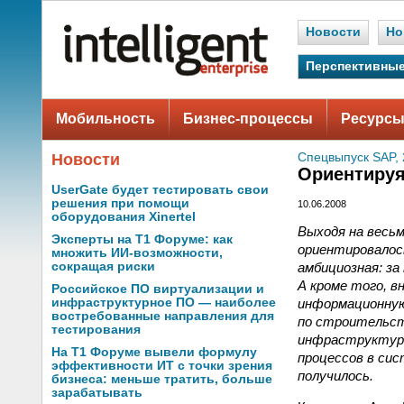
Новости
Но
Перспективные
Мобильность
Бизнес-процессы
Ресурсы
Новости
Спецвыпуск SAP, 
Ориентируя
UserGate будет тестировать свои
решения при помощи
10.06.2008
оборудования Xinertel
Выходя на весьм
Эксперты на Т1 Форуме: как
ориентировалос
множить ИИ-возможности,
амбициозная: за
сокращая риски
А кроме того, 
Российское ПО виртуализации и
информационную
инфраструктурное ПО — наиболее
востребованные направления для
по строительст
тестирования
инфраструктуры
На Т1 Форуме вывели формулу
процессов в сис
эффективности ИТ с точки зрения
получилось.
бизнеса: меньше тратить, больше
зарабатывать