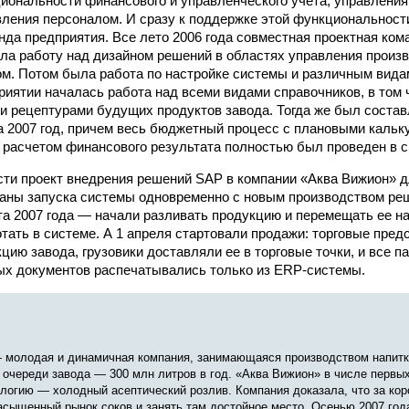
иональности финансового и управленческого учета, управлени
вления персоналом. И сразу к поддержке этой функциональнос
нда предприятия. Все лето 2006 года совмест­ная проектная ко
 работу над дизайном решений в областях управления произв
м. Потом была работа по настройке системы и различным вида
риятии началась работа над всеми видами справочников, в том 
и рецептурами будущих продуктов завода. Тогда же был состав
а 2007 год, причем весь бюджетный процесс с плановыми каль
 расчетом финансового результата полностью был проведен в с
ти проект внедрения решений SAP в компании «Аква Вижион» д
ны запуска системы одновременно с новым производством реш
та 2007 года — начали разливать продукцию и перемещать ее на
отать в системе. А 1 апреля стартовали продажи: торговые пре
цию завода, грузовики доставляли ее в торговые точки, и все п
х документов распечатывались только из ERP-системы.
 молодая и динамичная компания, занимающаяся производст­вом напитко
очереди завода — 300 млн литров в год. «Аква Вижион» в числе первы
логию — холодный асептический розлив. Компания доказала, что за ко
асыщенный рынок соков и занять там достойное место. Осенью 2007 год