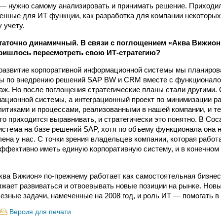
, — нужно самому анализировать и принимать решение. Приходи
венные для ИТ функ­ции, как разработка для компании некоторых
 учету.
аточно динамичный. В связи с поглощением «Аква Вижион
ришлось пересмотреть свою ИТ-стратегию?
 развитие корпоративной информационной системы мы планиров
ты по внедрению решений SAP BW и CRM вместе с функционало
ж. Но после поглощения стратегические планы стали другими. С
ационной системы, а интеграционный проект по минимизации р
литиками и процессами, реализованными в нашей компании, и те
то приходится выравнивать, и стратегически это понятно. В Coc
истема на базе решений SAP, хотя по объему функционала она 
лена у нас. С точки зрения владельцев компании, которая работа
эффективно иметь единую корпоративную систему, и в конечном 
ва Вижион» по-прежнему работает как самостоятельная бизнес
лжает развиваться и отвоевывать новые позиции на рынке. Нов
езные задачи, намеченные на 2008 год, и роль ИТ — помогать в
Версия для печати