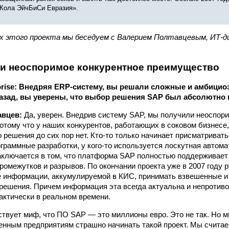
-Кола ЭйчБиСи Евразия».
х этого проекта мы беседуем с Валерием Полтавцевым, ИТ-д
и неоспоримое конкурентное преимущество
erprise: Внедряя ERP-систему, вы решали сложные и амбицио
азад, вы уверены, что выбор решения SAP был абсолютно
авцев:
Да, уверен. Bнедрив систему SAP, мы получили неоспор
отому что у наших конкурентов, работающих в соковом бизнесе,
 решения до сих пор нет. Кто-то только начинает присматривать
граммные разработки, у кого-то используется лоскутная автома
ключается в том, что платформа SAP полностью поддерживает 
промежутков и разрывов. По окончании проекта уже в 2007 году 
е информации, аккумулируемой в КИС, принимать взвешенные 
решения. Причем информация эта всегда актуальна и непротиво
ктически в реальном времени.
ствует миф, что ПО SAP — это миллионы евро. Это не так. Но м
енным предприятиям страшно начинать такой проект. Мы считае