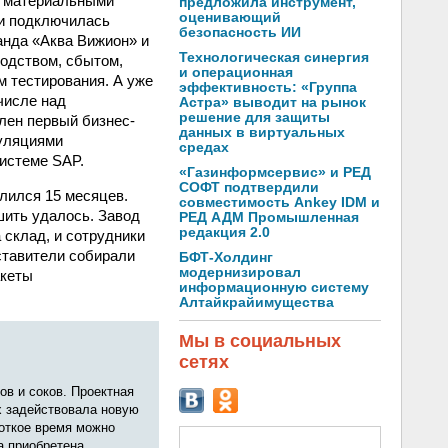
я материальными
предложила инструмент,
оценивающий
ти подключилась
безопасность ИИ
манда «Аква Вижион» и
Технологическая синергия
одством, сбытом,
и операционная
м тестирования. А уже
эффективность: «Группа
числе над
Астра» выводит на рынок
решение для защиты
лен первый бизнес-
данных в виртуальных
куляциями
средах
истеме SAP.
«Газинформсервис» и РЕД
СОФТ подтвердили
лился 15 месяцев.
совместимость Ankey IDM и
ить удалось. Завод
РЕД АДМ Промышленная
редакция 2.0
 склад, и сотрудники
дставители собирали
БФТ-Холдинг
модернизировал
акеты
информационную систему
Алтайкрайимущества
Мы в социальных
сетях
в и соков. Проектная
х задействовала новую
роткое время можно
а приобретена