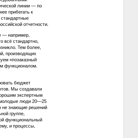
ической линии — по
ее прибегать к
о стандартные
ссийской отчетности.
е — например,
то всё стандартно,
зникло. Тем более,
ий, производящих
зуем «позаказный
ым функционалом.
ровать бюджет
антов. Мы создавали
хорошим эксперт­ным
 молодые люди 20—25
о не знающие решений
ной группе,
свой функциональный
ему, и процессы,