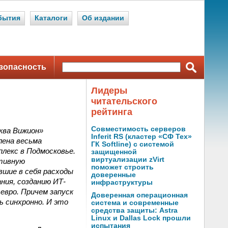
бытия
Каталоги
Об издании
зопасность
Лидеры
читательского
рейтинга
Совместимость серверов
ква Вижион»
Inferit RS (кластер «СФ Тех»
лена весьма
ГК Softline) с системой
плекс в Подмоcковье.
защищенной
виртуализации zVirt
ативную
поможет строить
вшие в себя расходы
доверенные
ния, созданию ИТ-
инфраструктуры
евро. Причем запуск
Доверенная операционная
ь синхронно. И это
система и современные
средства защиты: Astra
Linux и Dallas Lock прошли
испытания