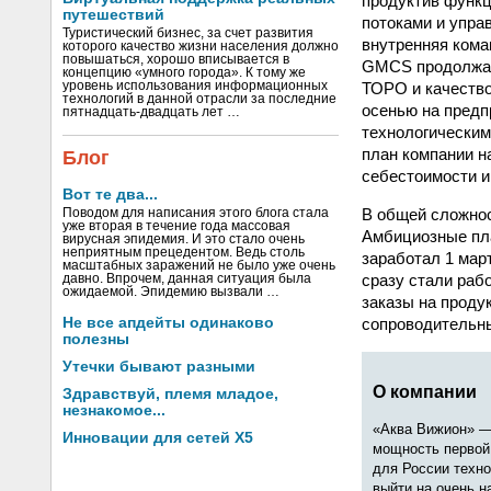
продуктив функц
путешествий
потоками и упра
Туристический бизнес, за счет развития
внутренняя кома
которого качество жизни населения должно
повышаться, хорошо вписывается в
GMCS продолжала
концепцию «умного города». К тому же
ТОРО и качество
уровень использования информационных
технологий в данной отрасли за последние
осенью на предп
пятнадцать-двадцать лет …
технологическим
план компании н
Блог
себестоимости и
Вот те два...
В общей сложнос
Поводом для написания этого блога стала
уже вторая в течение года массовая
Амбициозные пла
вирусная эпидемия. И это стало очень
неприятным прецедентом. Ведь столь
заработал 1 мар
масштабных заражений не было уже очень
сразу стали раб
давно. Впрочем, данная ситуация была
ожидаемой. Эпидемию вызвали …
заказы на продук
сопроводительны
Не все апдейты одинаково
полезны
Утечки бывают разными
О компании
Здравствуй, племя младое,
незнакомое...
«Аква Вижион» —
Инновации для сетей X5
мощность первой 
для России техно
выйти на очень н