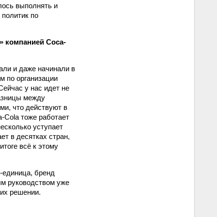
лось выполнять и
 политик по
» компанией Coca-
али и даже начинали в
м по организации
ейчас у нас идет не
азницы между
ми, что действуют в
a-Cola тоже работает
несколько уступает
ет в десятках стран,
итоге всё к этому
-единица, бренд
ым руководством уже
 их решении.