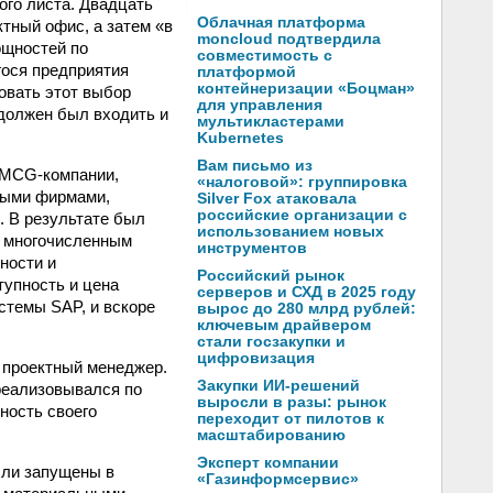
ого листа. Двадцать
Облачная платформа
тный офис, а затем «в
moncloud подтвердила
ощностей по
совместимость с
гося предприятия
платформой
контейнеризации «Боцман»
овать этот выбор
для управления
 должен был входить и
мультикластерами
Kubernetes
Вам письмо из
 FMCG-компании,
«налоговой»: группировка
выми фирмами,
Silver Fox атаковала
российские организации с
. В результате был
использованием новых
о многочисленным
инструментов
ности и
Российский рынок
тупность и цена
серверов и СХД в 2025 году
стемы SAP, и вскоре
вырос до 280 млрд рублей:
ключевым драйвером
стали госзакупки и
цифровизация
 проектный менеджер.
Закупки ИИ-решений
реализовывался по
выросли в разы: рынок
ность своего
переходит от пилотов к
масштабированию
Эксперт компании
были запущены в
«Газинформсервис»