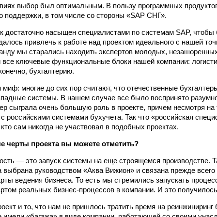
виях выбор был оптимальным. В пользу программных продуктов
о поддержки, в том числе со стороны «SAP СНГ».
ок достаточно насыщен специалистами по системам SAP, чтобы б
далось привлечь к работе над проектом идеального с нашей точ
анду мы старались находить экспертов молодых, незашоренных
 все ключевые функциональные блоки нашей компании: логисти
конечно, бухгалтерию.
н миф: многие до сих пор считают, что отечественные бухгалтер
падные системы. В нашем случае все было воспринято разумно 
р сыграла очень большую роль в проекте, причем несмотря на т
 с российскими системами бухучета. Так что «российская спец
 кто сам никогда не участвовал в подобных проектах.
е черты проекта вы можете отметить?
ость — это запуск системы на еще строящемся производстве. Т
 выбрана руководством «Аква Вижион» и связана прежде всего 
рты ведения бизнеса. То есть мы стремились запускать процес
артом реальных бизнес-процессов в компании. И это получилось
оект и то, что нам не пришлось тратить время на реинжиниринг 
е имели «багажа» в виде компании, работающей со своими уна