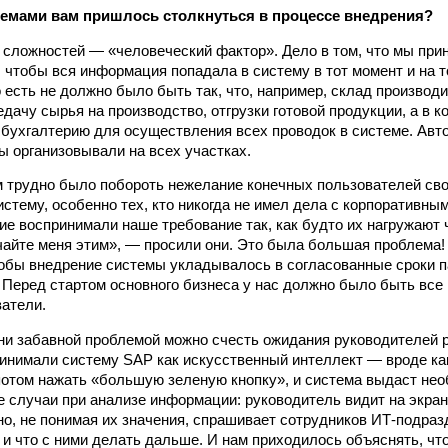
емами вам пришлось столкнуться в процессе внедрения?
 сложностей — «человеческий фактор». Дело в том, что мы при
 чтобы вся информация попадала в систему в тот момент и на том
о есть не должно было быть так, что, например, склад произво
едачу сырья на производство, отгрузки готовой продукции, а в 
 бухгалтерию для осуществ­ления всех проводок в системе. Ав
ы организовывали на всех участках.
м трудно было побороть нежелание конечных пользователей св
стему, особенно тех, кто никогда не имел дела с корпоратив
ие воспринимали наше требование так, как будто их нагружают 
чайте меня этим», — просили они. Это была большая проблема!
тобы внедрение системы укладывалось в согласованные сроки 
 Перед стартом основного бизнеса у нас должно было быть все 
атели.
ени забавной проблемой можно счесть ожидания руководителей р
инимали систему SAP как искусственный интеллект — вроде как
потом нажать «большую зеленую кнопку», и система выдаст не
е случаи при анализе информации: руководитель видит на экран
о, не понимая их значения, спрашивает сотрудников ИТ-подразд
и что с ними делать дальше. И нам приходилось объяснять, что