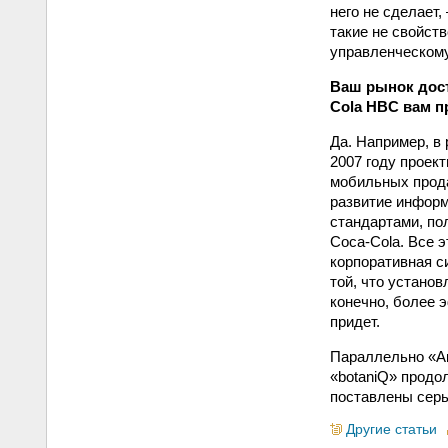
него не сделает
такие не свойст
управленческому
Ваш рынок дост
Cola HBC вам п
Да. Например, в
2007 году проек
мобильных прода
развитие информ
стандартами, по
Coca-Cola. Все э
корпоративная с
той, что установ
конечно, более 
придет.
Параллельно «Ак
«botaniQ» продо
поставлены серь
Другие статьи