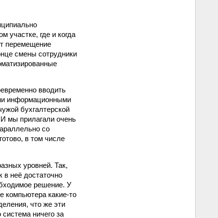
нципиально
 участ­ке, где и когда
дит перемещение
конце смены сотрудники
томатизированные
оевременно вводить
ными информационными
чужой бухгалтерской
 И мы прилагали очень
параллельно со
готово, в том числе
азных уровней. Так,
 в неё достаточно
обходимое решение. У
е компьютера какие-то
еления, что же эти
 система ничего за