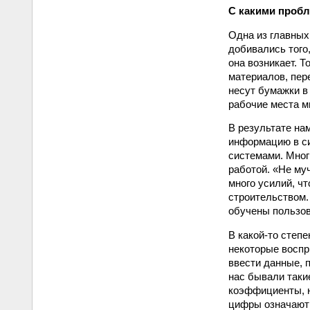
С какими пробл
Одна из главных
добивались того,
она возникает. Т
материалов, пер
несут бумажки в
рабочие места м
В результате на
информацию в си
системами. Мног
работой. «Не му
много усилий, ч
строительст­вом.
обучены пользов
В какой-то степ
некоторые воспр
ввести данные, 
нас бывали таки
коэффициенты, н
цифры означают 