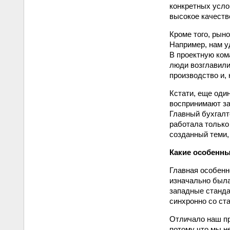
конкретных усло
высокое качеств
Кроме того, рын
Например, нам у
В проектную ком
люди возглавили
производство и, 
Кстати, еще оди
воспринимают за
Главный бухгалте
работала только
созданный теми,
Какие особенны
Главная особенн
изначально была
западные станда
синхронно со ст
Отличало наш пр
потому что мы н