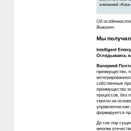
компанией «Кока
Об особенностя
Вижион».
Мы получил
Intelligent Ent
Оглядываясь н
Валерией Полт
преимущество, п
интегрированного
собственные про
преимущество за
процессов, без 
смогло на основ
управленческие 
формируются пра
До сих пор суще
многим отечеств