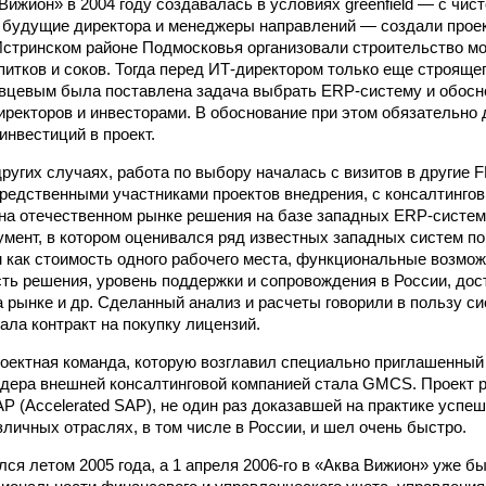
ижион» в 2004 году создавалась в условиях greenfield — с чист
будущие директора и менеджеры направлений — создали проек
Истринском районе Подмосковья организовали строительство м
питков и соков. Тогда перед ИТ-директором только еще строяще
вцевым была поставлена задача выбрать ERP-систему и обосн
иректоров и инвесторами. В обоснование при этом обязательно
инвестиций в проект.
 других случаях, работа по выбору началась с визитов в другие
редственными участниками проектов внедрения, с консалтинго
а отечественном рынке решения на базе западных ERP-систем
умент, в котором оценивался ряд известных западных систем п
м как стоимость одного рабочего места, функциональные возмож
ь решения, уровень поддержки и сопровождения в России, дос
а рынке и др. Сделанный анализ и расчеты говорили в пользу си
ала контракт на покупку лицензий.
оектная команда, которую возглавил специально приглашенный
ндера внешней консалтинговой компанией стала GMCS. Проект 
P (Accelerated SAP), не один раз доказавшей на практике успеш
зличных отраслях, в том числе в России, и шел очень быстро.
лся летом 2005 года, а 1 апреля 2006-го в «Аква Вижион» уже 