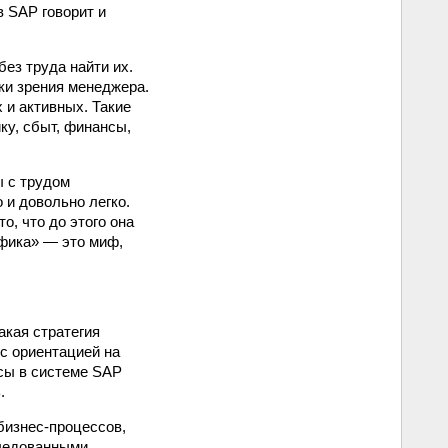
 SAP говорит и
ез труда найти их.
ки зрения менеджера.
 и активных. Такие
ку, сбыт, финансы,
ы с трудом
и довольно легко.
о, что до этого она
ифика» — это миф,
акая стратегия
с ориентацией на
сы в системе SAP
.
бизнес-процессов,
следованными