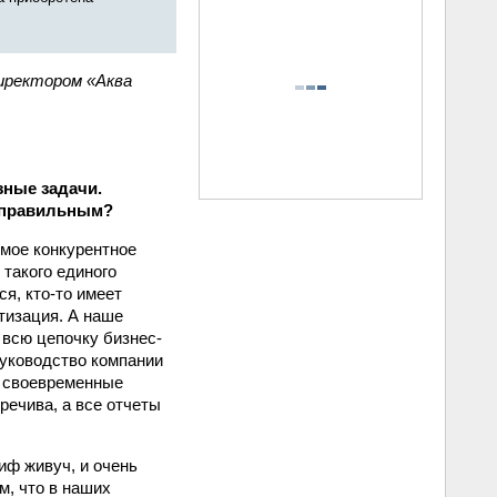
иректором «Аква
зные задачи.
 правильным?
имое конкурентное
 такого единого
ся, кто-то имеет
тизация. А наше
всю цепочку бизнес-
руководство компании
и своевременные
речива, а все отчеты
иф живуч, и очень
м, что в наших