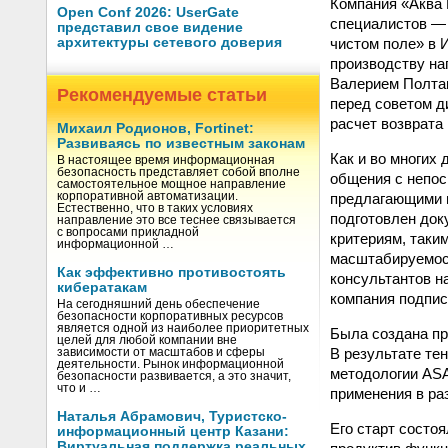
Компания «Аква В
Open Conf 2026: UserGate
специалистов — 
представил свое видение
чистом поле» в 
архитектуры сетевого доверия
производству на
Валерием Полта
Рекомендуемые статьи
перед советом д
расчет возврата 
Михаил Родионов, Fortinet:
Развиваясь по известным законам
Как и во многих
В настоящее время информационная
безопасность представляет собой вполне
общения с непос
самостоятельное мощное направление
предлагающими н
корпоративной автоматизации.
Естественно, что в таких условиях
подготовлен док
направление это все теснее связывается
с вопросами прикладной
критериям, таки
информационной …
масштабируемост
Как эффективно противостоять
консультантов н
кибератакам
компания подпис
На сегодняшний день обеспечение
безопасности корпоративных ресурсов
является одной из наиболее приоритетных
Была создана пр
целей для любой компании вне
В результате те
зависимости от масштабов и сферы
деятельности. Рынок информационной
методологии ASA
безопасности развивается, а это значит,
что и …
применения в ра
Наталья Абрамович, Туристско-
Его старт состоя
информационный центр Казани:
Виртуальная поддержка реальных