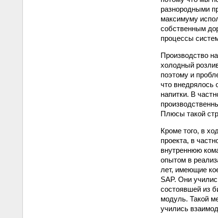
разнородными пр
максимуму испол
собственным дор
процессы систем
Производство на
холодный розлив.
поэтому и пробл
что внедрялось 
напитки. В част
производственны
Плюсы такой стр
Кроме того, в х
проекта, в част
внутреннюю кома
опытом в реали
лет, имеющие ко
SAP. Они училис
состоявшей из б
модуль. Такой м
учились взаимод