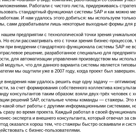
иложениями. Работали с чистого листа, придерживаясь стратег
ьзовать стандартный функционал системы SAP и как можно мен
аботкам. И нам удалось этого добиться: мы используем тольк
ы, сами дорабатывали лишь некоторые выходные формы для ро
 нашем предприятии c технологической точки зрения уникально
 Но если рассматривать его с точки зрения бизнес-процессов, 
ем при внедрении стандартного функционала системы SAP не во
отраслевое решение, разработанное специально для предприят
­ности, для автоматизации управления производством мы исполь
й модуль», что для данного варианта системы является типов
атегии мы ощутили уже в 2007 году, когда проект был завершен.
оде внедрения нам удалось решить еще одну задачу — оптимизи
ности, за счет формирования собственного коллектива консульт
нду консультантов таким образом: взяли двух-трёх человек с 
зации решений SAP, остальные члены команды — стажеры. Это
е-какой опыт работы с другими информационными системами, н
ь сразу во время проекта. Каждый работал в своей функциональ
изнес-эксперта и внешнего консультанта, который отвечал за 
етод оказался хорош тем, что стажеры быстро осваивали и сист
ействовать с бизнес-пользователями.