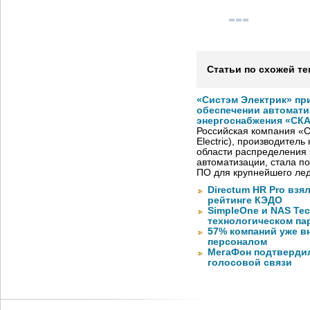
Статьи по схожей те
«Систэм Электрик» пр
обеспечении автомати
энергоснабжения «СК
Российская компания «С
Electric), производител
области распределения 
автоматизации, стала п
ПО для крупнейшего лед
Directum HR Pro взя
рейтинге КЭДО
SimpleOne и NAS Te
технологическом па
57% компаний уже в
персоналом
МегаФон подтвердил
голосовой связи