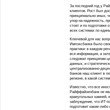
За последний год у Ра
клиентов. Рост был дос
принципиально иных, ч
упор на надежность, п
стоят и по подготовке 
всех системах по един
Ключевой для нас вопр
Импэксбанка было свое
практики: в каждом ре
вся информация, а зат
следовал принципам це
данных, и стратегичес
централизованно-децен
банков наш клиент в л
регионе, в какой систем
Известно, что все инос
Райффайзенбанк не явл
краеугольных камней, 
заблуждение, что ИТ-п
подготовит какие-либо