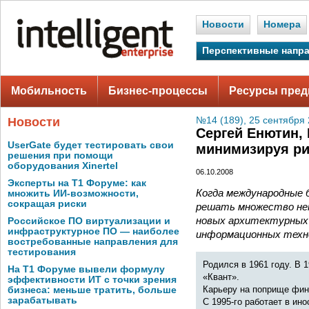
Новости
Номера
Перспективные напр
Мобильность
Бизнес-процессы
Ресурсы пред
Новости
№14 (189), 25 сентября 
Сергей Енютин,
UserGate будет тестировать свои
минимизируя ри
решения при помощи
оборудования Xinertel
06.10.2008
Эксперты на Т1 Форуме: как
Когда международные 
множить ИИ-возможности,
сокращая риски
решать множество неп
новых архитектурных 
Российское ПО виртуализации и
инфраструктурное ПО — наиболее
информационных техн
востребованные направления для
тестирования
Родился в 1961 году. В 
На Т1 Форуме вывели формулу
«Квант».
эффективности ИТ с точки зрения
Карьеру на поприще фина
бизнеса: меньше тратить, больше
зарабатывать
С 1995-го работает в ин