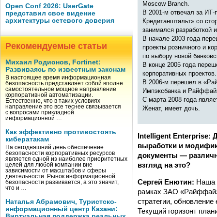
Moscow Branch.
Open Conf 2026: UserGate
В 2001-м отвечал за ИТ-
представил свое видение
архитектуры сетевого доверия
Кредитанштальт» со сто
занимался разработкой 
В начале 2003 года пере
Рекомендуемые статьи
проекты розничного и ко
по выбору новой банковс
Михаил Родионов, Fortinet:
В конце 2005 года переш
Развиваясь по известным законам
корпоративных проектов.
В настоящее время информационная
В 2006-м перешел в «Ра
безопасность представляет собой вполне
самостоятельное мощное направление
Импэксбанка и Райффай
корпоративной автоматизации.
С марта 2008 года явля
Естественно, что в таких условиях
направление это все теснее связывается
Женат, имеет дочь.
с вопросами прикладной
информационной …
Как эффективно противостоять
Intelligent Enterpris
кибератакам
выработки и модифик
На сегодняшний день обеспечение
безопасности корпоративных ресурсов
документы — различно
является одной из наиболее приоритетных
взгляд на это?
целей для любой компании вне
зависимости от масштабов и сферы
деятельности. Рынок информационной
Сергей Енютин:
Наша И
безопасности развивается, а это значит,
что и …
рамках ЗАО «Райффайзе
стратегии, обновление 
Наталья Абрамович, Туристско-
информационный центр Казани:
Текущий горизонт плани
Виртуальная поддержка реальных