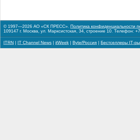
© 1997—2026 АО «СК ПРЕСС».
Политика конфиденциальности п
109147 г. Москва, ул. Марксистская, 34, строение 10. Телефон: +7
ITRN
|
IT Channel News
|
itWeek
|
Byte/Россия
|
Бестселлеры IT-ры