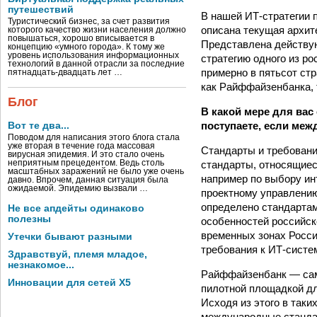
путешествий
В нашей ИТ-стратегии 
Туристический бизнес, за счет развития
описана текущая архите
которого качество жизни населения должно
повышаться, хорошо вписывается в
Представлена действую
концепцию «умного города». К тому же
уровень использования информационных
стратегию одного из р
технологий в данной отрасли за последние
примерно в пятьсот стр
пятнадцать-двадцать лет …
как Райффайзенбанка, т
Блог
В какой мере для ва
поступаете, если ме
Вот те два...
Поводом для написания этого блога стала
уже вторая в течение года массовая
Стандарты и требовани
вирусная эпидемия. И это стало очень
неприятным прецедентом. Ведь столь
стандарты, относящиес
масштабных заражений не было уже очень
например по выбору ин
давно. Впрочем, данная ситуация была
ожидаемой. Эпидемию вызвали …
проектному управлению
определено стандартам
Не все апдейты одинаково
полезны
особенностей российск
временных зонах России
Утечки бывают разными
требования к ИТ-систе
Здравствуй, племя младое,
незнакомое...
Райффайзенбанк — самы
Инновации для сетей X5
пилотной площадкой дл
Исходя из этого в таки
международные стандар