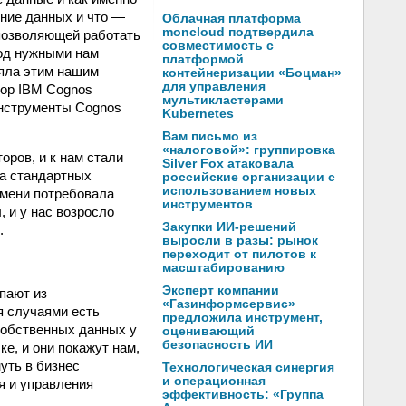
ение данных и что —
Облачная платформа
moncloud подтвердила
позволяющей работать
совместимость с
под нужными нам
платформой
ряла этим нашим
контейнеризации «Боцман»
для управления
бор IBM Cognos
мультикластерами
инструменты Cognos
Kubernetes
Вам письмо из
«налоговой»: группировка
оров, и к нам стали
Silver Fox атаковала
ка стандартных
российские организации с
использованием новых
емени потребовала
инструментов
, и у нас возросло
Закупки ИИ-решений
.
выросли в разы: рынок
переходит от пилотов к
масштабированию
Эксперт компании
пают из
«Газинформсервис»
я случаями есть
предложила инструмент,
собственных данных у
оценивающий
безопасность ИИ
е, и они покажут нам,
уть в бизнес
Технологическая синергия
и операционная
я и управления
эффективность: «Группа