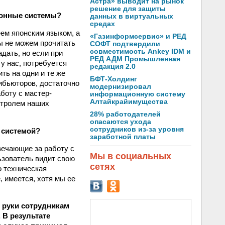
Астра» выводит на рынок
решение для защиты
ционные системы?
данных в виртуальных
средах
ем японским языком, а
«Газинформсервис» и РЕД
ы не можем прочитать
СОФТ подтвердили
совместимость Ankey IDM и
адать, но если при
РЕД АДМ Промышленная
 у нас, потребуется
редакция 2.0
ть на одни и те же
БФТ-Холдинг
рибьюторов, достаточно
модернизировал
боту с мастер-
информационную систему
Алтайкрайимущества
нтролем наших
28% работодателей
опасаются ухода
сотрудников из-за уровня
 системой?
заработной платы
вечающие за работу с
Мы в социальных
льзователь видит свою
сетях
 техниче­ская
, имеется, хотя мы ее
 руки сотрудникам
 В результате