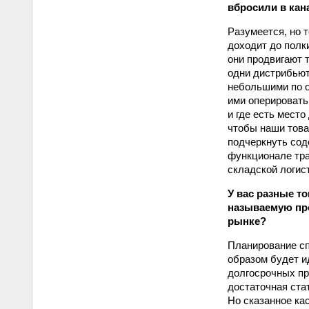
вбросили в кан
Разумеется, но 
доходит до полк
они продвигают 
одни дистрибьют
небольшими по о
ими оперировать
и где есть место
чтобы наши това
подчеркнуть сод
функционале тра
складской логис
У вас разные т
называемую про
рынке?
Планирование сп
образом будет ид
долгосрочных пр
достаточная ста
Но сказанное ка