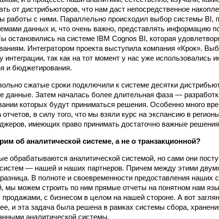
ть от дистрибьюторов, что нам даст непосредственное накопл
 работы с ними. Параллельно происходил выбор системы BI, 
емами данных и, что очень важно, представлять информацию 
Мы остановились на системе IBM Cognos BI, которая удовлетво
аниям. Интегратором проекта выступила компания «Крок». Вы
у интеграции, так как на тот момент у нас уже использовались 
я и бюджетирования.
довольно сжатые сроки подключили к системе десятки дистрибьют
е данные. Затем началась более длительная фаза — разработ
овании которых будут приниматься решения. Особенно много вр
 отчетов, в силу того, что мы взяли курс на экспансию в регионы
джеров, имеющих право принимать достаточно важные решения
рим об аналитической системе, а не о транзакционной?
ые обрабатываются аналитической системой, но сами они посту
систем — нашей и наших партнеров. Причем между этими двум
разница. В полноте и своевременности предоставления наших 
й, мы можем строить по ним прямые отчеты на понятном нам язык
 продажами, с бизнесом в целом на нашей стороне. А вот заглян
ее, и эта задача была решена в рамках системы сбора, хранени
анными аналитической системы.