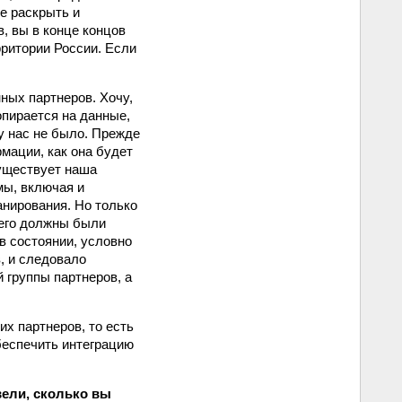
ее раскрыть и
в, вы в конце концов
рритории России. Если
ных партнеров. Хочу,
опирается на данные,
у нас не было. Прежде
мации, как она будет
Существует наша
мы, включая и
анирования. Но только
сего должны были
в состоянии, условно
, и следовало
 группы партнеров, а
х партнеров, то есть
беспечить интеграцию
вели, сколько вы