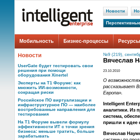
Новости
Но
Перспективные
Мобильность
Бизнес-процессы
Ресурсы
Новости
№9 (219), сентяб
Вячеслав Н
UserGate будет тестировать свои
решения при помощи
23.10.2010
оборудования Xinertel
О возможностях
Эксперты на Т1 Форуме: как
рассказывает В
множить ИИ-возможности,
Европа».
сокращая риски
Российское ПО виртуализации и
Intelligent Ent
инфраструктурное ПО — наиболее
аналитики. Из п
востребованные направления для
тестирования
система, обесп
пришли к идее 
На Т1 Форуме вывели формулу
эффективности ИТ с точки зрения
бизнеса: меньше тратить, больше
Вячеслав Наум
зарабатывать
системы по прод