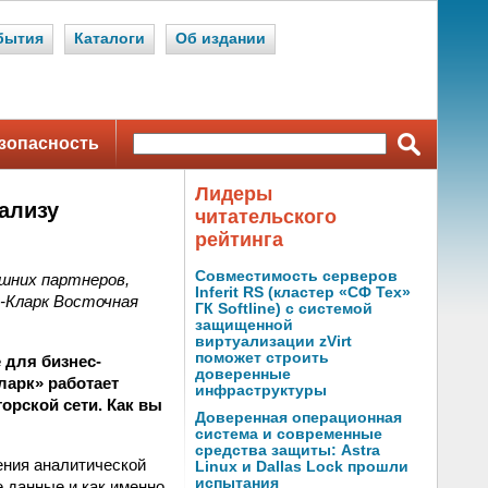
бытия
Каталоги
Об издании
зопасность
Лидеры
ализу
читательского
рейтинга
Совместимость серверов
шних партнеров,
Inferit RS (кластер «СФ Тех»
‑Кларк Восточная
ГК Softline) с системой
защищенной
виртуализации zVirt
поможет строить
е для бизнес-
доверенные
ларк» работает
инфраструктуры
орской сети. Как вы
Доверенная операционная
система и современные
средства защиты: Astra
ения аналитической
Linux и Dallas Lock прошли
испытания
е данные и как именно