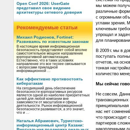
Open Conf 2026: UserGate
мы можем получа
представил свое видение
различные формы
архитектуры сетевого доверия
с огромными объ
углами зрения. 
Рекомендуемые статьи
ключевым требов
упрощал и задач
Михаил Родионов, Fortinet:
для планировани
Развиваясь по известным законам
В настоящее время информационная
В 2009 г. мы в 
безопасность представляет собой вполне
самостоятельное мощное направление
поступать полны
корпоративной автоматизации.
Естественно, что в таких условиях
отчетов, на осн
направление это все теснее связывается
тонкая настройка
с вопросами прикладной
информационной …
количество мене
Как эффективно противостоять
Мы сейчас гово
кибератакам
На сегодняшний день обеспечение
безопасности корпоративных ресурсов
Не совсем. Данн
является одной из наиболее приоритетных
целей для любой компании вне
транзакционных 
зависимости от масштабов и сферы
принципиальная 
деятельности. Рынок информационной
безопасности развивается, а это значит,
нас нет сомнени
что и …
что происходит с
Наталья Абрамович, Туристско-
партнеров сложн
информационный центр Казани:
накопленными д
Виртуальная поддержка реальных