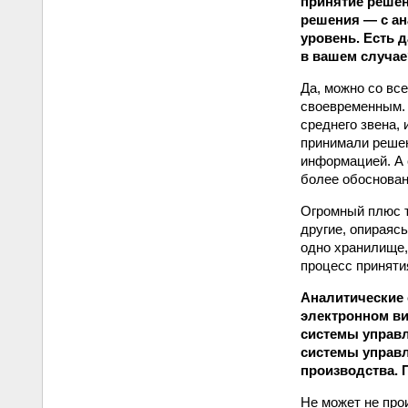
принятие решен
решения — с ан
уровень. Есть 
в вашем случае
Да, можно со все
своевременным. 
среднего звена,
принимали решен
информацией. А 
более обоснован
Огромный плюс т
другие, опираяс
одно хранилище,
процесс приняти
Аналитические 
электронном ви
системы управл
системы управл
производства. 
Не может не прои