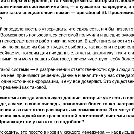
ий с верхнего уровня, с топ-менеджмента, который в любо
алитической системой или без, — опускается на средний, а 
даже такой специальный термин — operational BI. Прослежив
?
й определенностью утверждать, что связь есть, и я бы назвал э
Возможность пользоваться системой получили и высшие руков
 и непосредственно работники на местах. В действительности эт
ия, но раньше им было труднее выбрать, так как они не распол
сейчас мы готовим для них данные, отчеты, аналитику, так что 
ными, они могут решать быстрее, причем чувствуют себя более
акой системы — в разграничении ответственности: одни люди го
ь на нее, принимают решение. Данные и аналитика у нас станда
 один источник информации, и ему все доверяют. Это существе
я решений как таковой.
системы всегда используют данные, которые уже есть в ор
де, а сами, в свою очередь, позволяют более тонко настр
ения и за счет этого расширять их возможности. Это могут 
ения складской или транспортной логистикой, системы пл
Происходит ли у вас что‑то подобное?
сходить, это просто в крови у каждого менеджера — как высшег