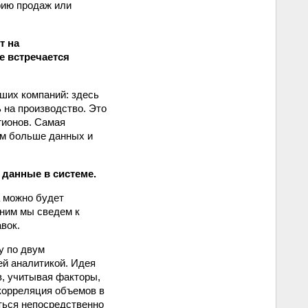
рию продаж или
т на
е встречается
аших компаний: здесь
 на производство. Это
егионов. Самая
ем больше данных и
 данные в системе.
а можно будет
 ним мы сведем к
вок.
у по двум
ей аналитикой. Идея
в, учитывая факторы,
 корреляция объемов в
иться непосредственно