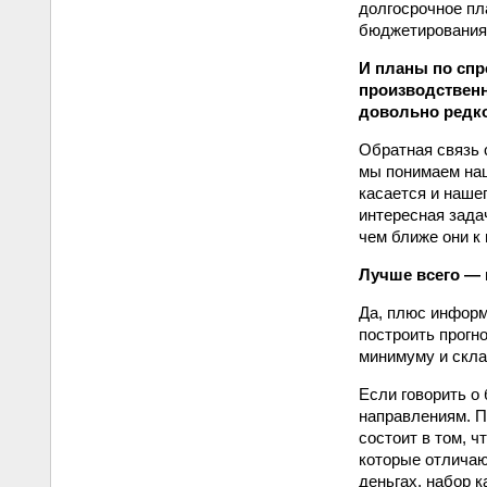
долгосрочное пл
бюджетирования
И планы по спро
производственн
довольно редко
Обратная связь 
мы понимаем наш
касается и нашег
интересная зада
чем ближе они к 
Лучше всего — 
Да, плюс информ
построить прогн
минимуму и скла
Если говорить о
направлениям. П
состоит в том, 
которые отличаю
деньгах, набор 