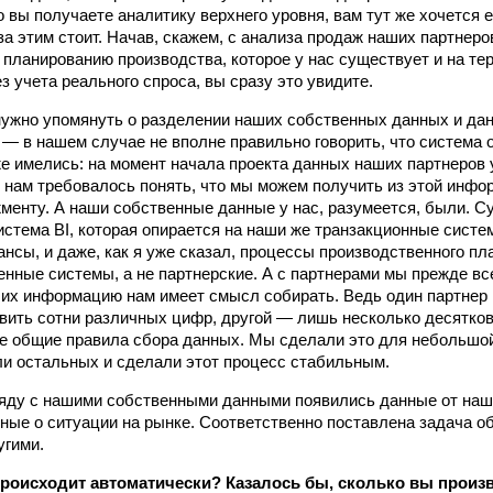
о вы получаете аналитику верхнего уровня, вам тут же хочется 
за этим стоит. Начав, скажем, с анализа продаж наших партнеро
 планированию производства, которое у нас существует и на те
з учета реального спроса, вы сразу это увидите.
нужно упомянуть о разделении наших собственных данных и дан
ь — в нашем случае не вполне правильно говорить, что система 
же имелись: на момент начала проекта данных наших партнеров 
, нам требовалось понять, что мы можем получить из этой инфор
менту. А наши собственные данные у нас, разумеется, были. 
истема BI, которая опирается на наши же транзакционные систе
ансы, и даже, как я уже сказал, процессы производственного пл
енные системы, а не партнерские. А с партнерами мы прежде в
 их информацию нам имеет смысл собирать. Ведь один партнер 
авить сотни различных цифр, другой — лишь несколько десятков
е общие правила сбора данных. Мы сделали это для небольшой
и остальных и сделали этот процесс стабильным.
ряду с нашими собственными данными появились данные от наши
ные о ситуации на рынке. Соответственно поставлена задача о
угими.
 происходит автоматически? Казалось бы, сколько вы произ