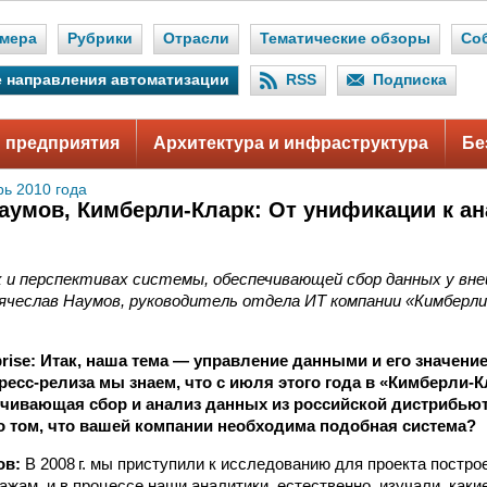
мера
Рубрики
Отрасли
Тематические обзоры
Со
 направления автоматизации
RSS
Подписка
 предприятия
Архитектура и инфраструктура
Бе
рь 2010 года
аумов, Кимберли‑Кларк: От унификации к ан
 и перспективах системы, обеспечивающей сбор данных у вне
ячеслав Наумов, руководитель отдела ИТ компании «Кимберли
erprise: Итак, наша тема — управление данными и его значени
ресс-релиза мы знаем, что с июля этого года в «Кимберли-К
ечивающая сбор и анализ данных из российской дистрибьют
о том, что вашей компании необходима подобная система?
ов:
В 2008 г. мы приступили к исследованию для проекта постро
ажам, и в процессе наши аналитики, естественно, изучали, каки