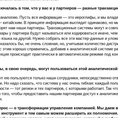
ючалась в том, что у вас и у партнеров — разные транзак
аналогию. Пусть вся информация — это иероглифы, и мы владе
 китайским. В принципе информация выглядит одинаково, но м
ворят нам наши партнеры. Транзакционные системы могут и совп
вары у партнера будут называться или кодироваться иначе, чем
 языка на другой. Нужно собрать все эти мастер-данные и уложи
 казалось бы, не очень сложная, но, учитывая количество дист
с этим хорошо справились, добавив к аналитической системе ра
яция происходит практически в автоматическом режиме под ко
ы, в свою очередь, могут пользоваться этой аналитической
т ею пользуются только наши сотрудники, непосредственно от
. Но надо сказать, что система у нас очень гибкая: каждый по
ости — тот регион и тех партнеров, с которыми работает. Так что
 того, чтобы предоставить нашим партнерам доступ к аналитике
и.
рос — о трансформации управления компанией. Мы даем в
 инструмент и тем самым можем расширить их полномочия.