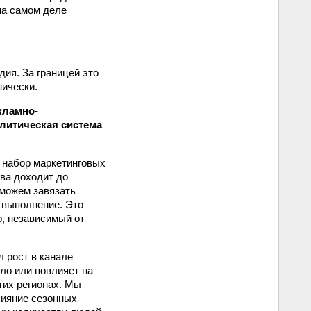
 на самом деле
ия. За границей это
нически.
кламно-
алитическая система
 набор маркетинговых
ива доходит до
 можем завязать
 выполнение. Это
, независимый от
 рост в канале
ло или повлияет на
гих регионах. Мы
лияние сезонных