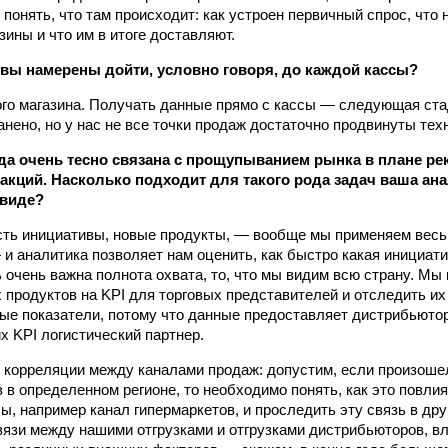
 понять, что там происходит: как устроен первичный спрос, что
ины и что им в итоге доставляют.
 вы намерены дойти, условно говоря, до каждой кассы?
го магазина. Получать данные прямо с кассы — следующая стад
анено, но у нас не все точки продаж достаточно продвинуты тех
да очень тесно связана с прощупыванием рынка в плане ре
акций. Насколько подходит для такого рода задач ваша ан
 виде?
есть инициативы, новые продукты, — вообще мы применяем весь
 и аналитика позволяет нам оценить, как быстро какая инициат
ь очень важна полнота охвата, то, что мы видим всю страну. Мы
 продуктов на KPI для торговых представителей и отследить их
ые показатели, потому что данные предоставляет дистрибьютор
 KPI логистиче­ский партнер.
корреляции между каналами продаж: допустим, если произошел
 в определенном регионе, то необходимо понять, как это повлия
ы, например канал гипермаркетов, и проследить эту связь в дру
вязи между нашими отгрузками и отгрузками дистрибьюторов, в