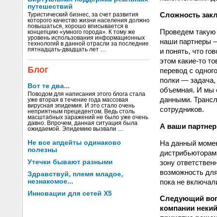
путешествий
Сложность закл
Туристический бизнес, за счет развития
которого качество жизни населения должно
повышаться, хорошо вписывается в
Проведем такую 
концепцию «умного города». К тому же
уровень использования информационных
наши партнеры —
технологий в данной отрасли за последние
пятнадцать-двадцать лет …
и понять, что го
этом какие‑то то
Блог
перевод с одного
полки — задача,
Вот те два...
объемная. И мы 
Поводом для написания этого блога стала
данными. Трансл
уже вторая в течение года массовая
вирусная эпидемия. И это стало очень
сотрудников.
неприятным прецедентом. Ведь столь
масштабных заражений не было уже очень
давно. Впрочем, данная ситуация была
А ваши партнер
ожидаемой. Эпидемию вызвали …
На данный момен
Не все апдейты одинаково
полезны
дистрибьюторами
зону ответственн
Утечки бывают разными
возможность для
Здравствуй, племя младое,
пока не включал
незнакомое...
Инновации для сетей X5
Следующий воп
компании некий