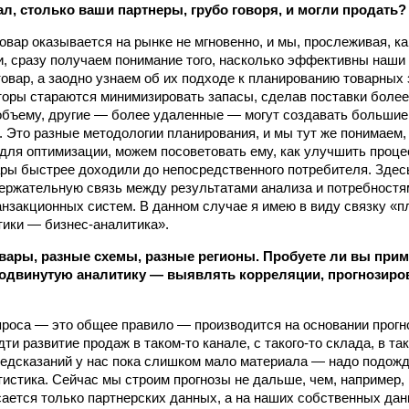
ал, столько ваши партнеры, грубо говоря, и могли продать?
товар оказывается на рынке не мгновенно, и мы, прослеживая, к
и, сразу получаем понимание того, насколько эффективны наши
товар, а заодно узнаем об их подходе к планированию товарных 
оры стараются минимизировать запасы, сделав поставки более
бъему, другие — более удаленные — могут создавать большие
. Это разные методологии планирования, и мы тут же понимаем,
 для оптимизации, можем посоветовать ему, как улучшить процес
ры быстрее доходили до непосред­ственного потребителя. Зде
ержательную связь между результатами анализа и потребностя
нзакционных систем. В данном случае я имею в виду связку «п
тики — бизнес-аналитика».
овары, разные схемы, разные регионы. Пробуете ли вы прим
двинутую аналитику — выявлять корреляции, прогнозиров
роса — это общее правило — производится на основании прогно
ти развитие продаж в таком‑то канале, с такого‑то склада, в та
едсказаний у нас пока слишком мало материала — надо подожда
тистика. Сейчас мы строим прогнозы не дальше, чем, например,
сается только партнерских данных, а на наших собственных дан