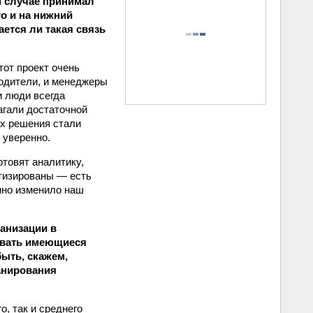
м случае принимал
то и на нижний
ается ли такая связь
тот проект очень
одители, и менеджеры
и люди всегда
агали достаточной
их решения стали
 уверенно.
товят аналитику,
ртизированы — есть
нно изменило наш
ганизации в
аивать имеющиеся
быть, скажем,
анирования
о, так и среднего