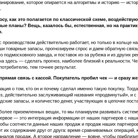
анирование, которое опирается на алгоритмы и историю — исто
.
су, как это полагается по классической схеме, воздействую
ые планы? Вещь, казалось бы, естественная, но на практик
.
с производством действительно работает, но только в кольце н
и товарные запасы, прогнозируем спрос и даем обратную связь
о подмосковного завода, и поставок из‑за рубежа и из других р
ча здесь — сделать прогноз, наиболее близкий к реальности. Ч
потребителю, тем точнее результат.
прямая связь с кассой. Покупатель пробил чек — и сразу же
ация о том, кто он и почему сделал именно такую покупку. Тогд
оз, действительно заслуживающий названия «продвинутый», и с
дские запасы, и количество денег, участвующих в цепочке поста
 более приземленных вещах, то мы планируем развивать систем
ервое — это интеграция информации от наших партнеров с наш
чтобы соотнести данные наших продаж и продаж наших партнеро
т их содержание друг от друга: время сравниваемых операций,
каналов продаж. А второе направление — вовне, чтобы приблиз