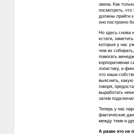
звена. Как тольк
посмотреть, что 
должны прийти к
оно построено бе
Но здесь снова 
кстати, заметит
которые у нас у
чем их собирать
помогать менедж
корпоративная с
логистику, и фин
это наши собств
выяснить, какую
говоря, предост
выработать неки
затем подключил
Теперь у нас на
фактические дан
между теми и др
А разве это не