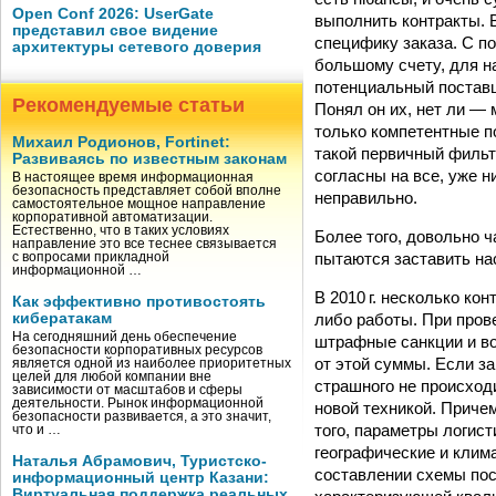
Open Conf 2026: UserGate
выполнить контракты. В
представил свое видение
специфику заказа. С п
архитектуры сетевого доверия
большому счету, для на
потенциальный поставщ
Рекомендуемые статьи
Понял он их, нет ли —
только компетентные п
Михаил Родионов, Fortinet:
такой первичный фильтр
Развиваясь по известным законам
согласны на все, уже н
В настоящее время информационная
безопасность представляет собой вполне
неправильно.
самостоятельное мощное направление
корпоративной автоматизации.
Естественно, что в таких условиях
Более того, довольно 
направление это все теснее связывается
пытаются заставить на
с вопросами прикладной
информационной …
В 2010 г. несколько ко
Как эффективно противостоять
либо работы. При пров
кибератакам
На сегодняшний день обеспечение
штрафные санкции и в
безопасности корпоративных ресурсов
от этой суммы. Если за
является одной из наиболее приоритетных
целей для любой компании вне
страшного не происход
зависимости от масштабов и сферы
деятельности. Рынок информационной
новой техникой. Приче
безопасности развивается, а это значит,
того, параметры логис
что и …
географические и клим
Наталья Абрамович, Туристско-
составлении схемы пос
информационный центр Казани:
Виртуальная поддержка реальных