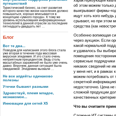
характеризующей квали
путешествий
об этом можем только д
Туристический бизнес, за счет развития
выигрывают фирмы-«одн
которого качество жизни населения должно
повышаться, хорошо вписывается в
ищут хоть кого нибудь 
концепцию «умного города». К тому же
срывают, но при этом 
уровень использования информационных
технологий в данной отрасли за последние
средства (как невостр
пятнадцать-двадцать лет …
Особенно вопиющая сит
Блог
через аукцион. Если ор
какой нормальной подде
Вот те два...
и удавалось бы выбират
Поводом для написания этого блога стала
уже вторая в течение года массовая
помещения посторонние 
вирусная эпидемия. И это стало очень
неприятным прецедентом. Ведь столь
сервисные подрядчики 
масштабных заражений не было уже очень
никаких сведений не им
давно. Впрочем, данная ситуация была
ожидаемой. Эпидемию вызвали …
у меня нет, и в рамках
можем потребовать от 
Не все апдейты одинаково
полезны
секретной информацией
недостаточно. Цена не
Утечки бывают разными
сложной продукции до
Здравствуй, племя младое,
качественных критерие
незнакомое...
Инновации для сетей X5
Что вы считаете при
Сложные ИТ системы пр