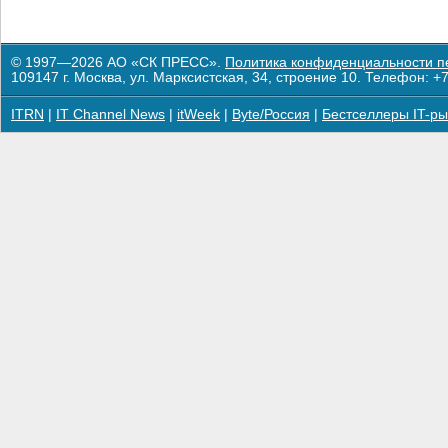
© 1997—2026 АО «СК ПРЕСС».
Политика конфиденциальности п
109147 г. Москва, ул. Марксистская, 34, строение 10. Телефон: +7
ITRN
|
IT Channel News
|
itWeek
|
Byte/Россия
|
Бестселлеры IT-ры