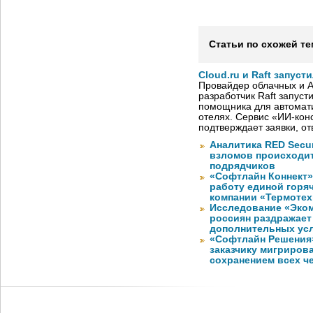
Статьи по схожей те
Cloud.ru и Raft запус
Провайдер облачных и AI
разработчик Raft запуст
помощника для автомати
отелях. Сервис «ИИ-кон
подтверждает заявки, о
Аналитика RED Secur
взломов происходит
подрядчиков
«Софтлайн Коннект» 
работу единой горя
компании «Термотех
Исследование «Эко
россиян раздражает
дополнительных ус
«Софтлайн Решения» 
заказчику мигриров
сохранением всех ч