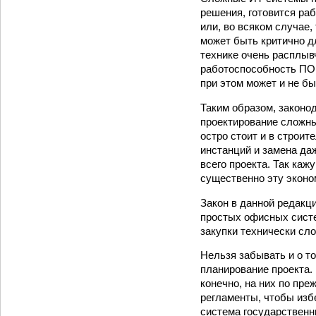
решения, готовится ра
или, во всяком случае
может быть критично д
технике очень расплыв
работоспособность ПО,
при этом может и не б
Таким образом, законо
проектирование сложны
остро стоит и в строит
инстанций и замена даж
всего проекта. Так ка
существенно эту экон
Закон в данной редакц
простых офисных систе
закупки технически сл
Нельзя забывать и о то
планирование проекта.
конечно, на них по пр
регламенты, чтобы изб
система государственн