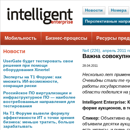
Новости
Номера
Перспективные напр
Мобильность
Бизнес-процессы
Ресурсы пред
Новости
№4 (226), апрель 2011 г
Важна совокупн
UserGate будет тестировать свои
решения при помощи
28.04.2011
оборудования Xinertel
Несколько лет примен
Эксперты на Т1 Форуме: как
Очевидны стали те «
множить ИИ-возможности,
работы государственн
сокращая риски
области поделился на
Российское ПО виртуализации и
инфраструктурное ПО — наиболее
Intelligent Enterpris
востребованные направления для
тестирования
форме аукционов, в 
На Т1 Форуме вывели формулу
Спикер:
Объективно ау
эффективности ИТ с точки зрения
бизнеса: меньше тратить, больше
объявили десятки аукц
зарабатывать
есть нюансы, и очень 