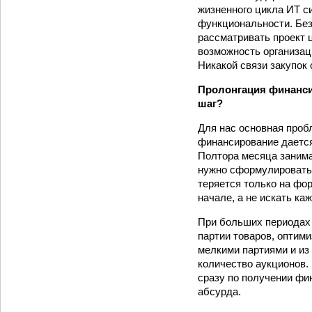
жизненного цикла ИТ 
функциональности. Без
рассматривать проект ц
возможность организац
Никакой связи закупок 
Пролонгация финансир
шаг?
Для нас основная пробл
финансирование дается 
Полтора месяца занима
нужно сформулировать 
теряется только на фо
начале, а не искать ка
При больших периодах 
партии товаров, оптим
мелкими партиями и из 
количество аукционов.
сразу по получении фин
абсурда.