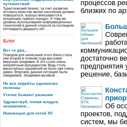
процессов ре
путешествий
Туристический бизнес, за счет развития
близких по а
которого качество жизни населения должно
повышаться, хорошо вписывается в
концепцию «умного города». К тому же
уровень использования информационных
Больш
технологий в данной отрасли за последние
пятнадцать-двадцать лет …
Совре
Блог
работа
коммуникацио
Вот те два...
Поводом для написания этого блога стала
достаточно в
уже вторая в течение года массовая
вирусная эпидемия. И это стало очень
предприятия 
неприятным прецедентом. Ведь столь
масштабных заражений не было уже очень
давно. Впрочем, данная ситуация была
решение, ба
ожидаемой. Эпидемию вызвали …
Не все апдейты одинаково
полезны
Конст
Утечки бывают разными
приор
Здравствуй, племя младое,
Об ос
незнакомое...
проектов, по
Инновации для сетей X5
систем, мы б