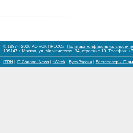
© 1997—2026 АО «СК ПРЕСС».
Политика конфиденциальности п
109147 г. Москва, ул. Марксистская, 34, строение 10. Телефон: +7
ITRN
|
IT Channel News
|
itWeek
|
Byte/Россия
|
Бестселлеры IT-ры