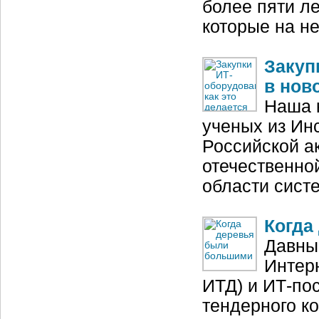
более пяти ле
которые на не
Закуп
в нов
Наша к
ученых из Ин
Российской а
отечественно
области сист
Когда
Давны
Интерн
ИТД) и ИТ-по
тендерного ко