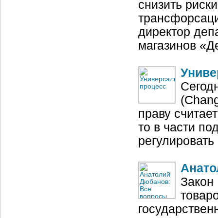
снизить риск
трансфорсаци
директор деп
магазинов «Д
Униве
Сегод
(Chan
праву считае
то в части п
регулировать
Анато
Закон
товаро
государствен