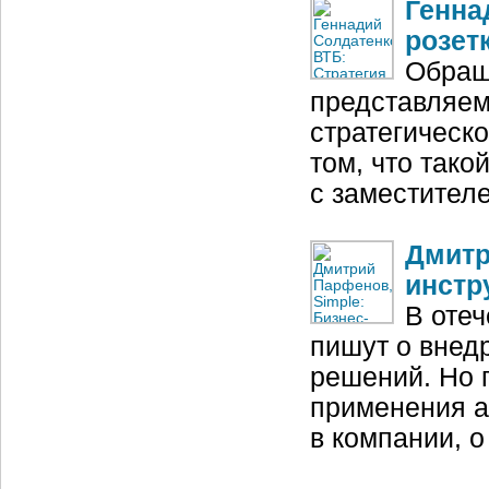
Генна
розет
Обраща
представляем
стратегическ
том, что тако
с заместител
Дмитр
инстр
В оте
пишут о внед
решений. Но п
применения а
в компании, 