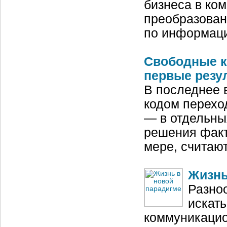
бизнеса в ко
преобразован
по информац
Свободные к
первые резу
В последнее 
кодом переход
— в отдельны
решения факт
мере, считаю
Жизнь
Разноо
искат
коммуникацио