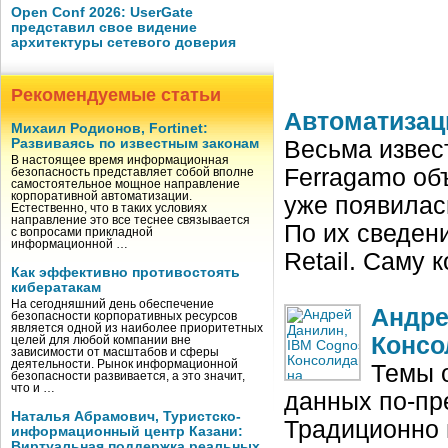
Open Conf 2026: UserGate
представил свое видение
архитектуры сетевого доверия
Рекомендуемые статьи
Автоматизац
Михаил Родионов, Fortinet:
Развиваясь по известным законам
Весьма извес
В настоящее время информационная
Ferragamo об
безопасность представляет собой вполне
самостоятельное мощное направление
корпоративной автоматизации.
уже появилась
Естественно, что в таких условиях
направление это все теснее связывается
По их сведени
с вопросами прикладной
информационной …
Retail. Саму
Как эффективно противостоять
кибератакам
На сегодняшний день обеспечение
Андре
безопасности корпоративных ресурсов
является одной из наиболее приоритетных
Консо
целей для любой компании вне
зависимости от масштабов и сферы
деятельности. Рынок информационной
Темы 
безопасности развивается, а это значит,
что и …
данных по‑пр
Наталья Абрамович, Туристско-
Традиционно 
информационный центр Казани:
Виртуальная поддержка реальных