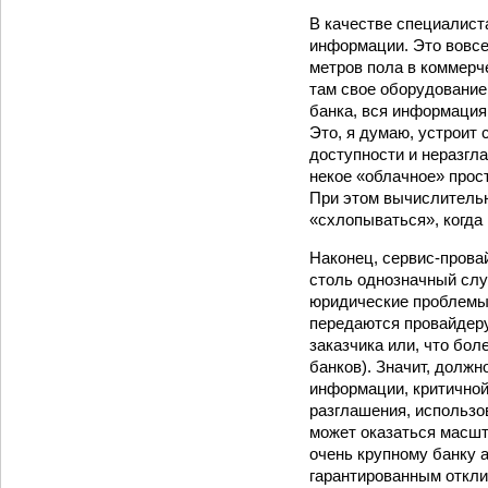
В качестве специалист
информации. Это вовсе
метров пола в коммерч
там свое оборудование
банка, вся информаци
Это, я думаю, устроит
доступности и неразгла
некое «облачное» прос
При этом вычислитель
«схлопываться», когда 
Наконец, сервис-прова
столь однозначный слу
юридические проблемы.
передаются провайдеру
заказчика или, что бол
банков). Значит, должн
информации, критичной 
разглашения, использо
может оказаться масшт
очень крупному банку 
гарантированным отклик