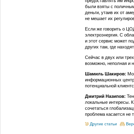
предоставлять им инфо
были взяты с поличным
деньги, утаив их от ам
не мешает их регулиро
Если же говорить о ЦОД
электроэнергия. С обл
и этот сервис может по
других там, где находя
Сейчас в двух или тре
возможно, неполная и 
Шамиль Шакиров:
Мож
информационных центро
потенциальной клиентс
Дмитрий Назипов:
Тен
локальные интересы. К
сочетаться глобализаци
проблема касается не т
Другие статьи
Вер