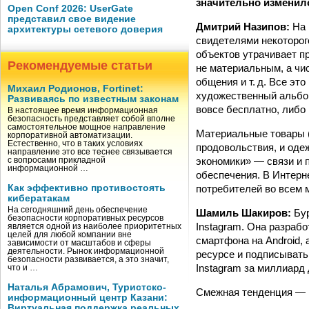
значительно изменил
Open Conf 2026: UserGate
представил свое видение
Дмитрий Назипов:
На 
архитектуры сетевого доверия
свидетелями некоторог
объектов утрачивает п
Рекомендуемые статьи
не материальным, а чи
общения и т. д. Все эт
Михаил Родионов, Fortinet:
художественный альбом
Развиваясь по известным законам
вовсе бесплатно, либо
В настоящее время информационная
безопасность представляет собой вполне
самостоятельное мощное направление
Материальные товары (
корпоративной автоматизации.
Естественно, что в таких условиях
продовольствия, и одеж
направление это все теснее связывается
экономики» — связи и п
с вопросами прикладной
информационной …
обеспечения. В Интерн
потребителей во всем 
Как эффективно противостоять
кибератакам
На сегодняшний день обеспечение
Шамиль Шакиров:
Бу
безопасности корпоративных ресурсов
Instagram. Она разраб
является одной из наиболее приоритетных
целей для любой компании вне
смартфона на Android, 
зависимости от масштабов и сферы
деятельности. Рынок информационной
ресурсе и подписывать 
безопасности развивается, а это значит,
Instagram за миллиард
что и …
Наталья Абрамович, Туристско-
Смежная тенденция — п
информационный центр Казани:
Виртуальная поддержка реальных