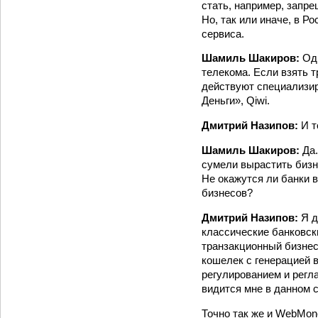
стать, например, запр
Но, так или иначе, в Р
сервиса.
Шамиль Шакиров:
Од
телекома. Если взять т
действуют специализир
Деньги», Qiwi.
Дмитрий Назипов:
И т
Шамиль Шакиров:
Да
сумели вырастить бизн
Не окажутся ли банки 
бизнесов?
Дмитрий Назипов:
Я д
классические банковск
транзакционный бизнес 
кошелек с генерацией в
регулированием и регл
видится мне в данном с
Точно так же и WebMon