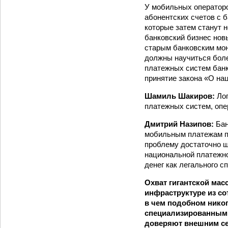
У мобильных операторо
абонентских счетов с б
которые затем станут 
банковский бизнес нов
старым банковским мон
должны научиться боле
платежных систем банк
принятие закона «О на
Шамиль Шакиров:
Ло
платежных систем, опе
Дмитрий Назипов:
Бан
мобильным платежам пр
проблему достаточно ш
национальной платежно
денег как легального 
Охват гигантской ма
инфраструктуре из со
в чем подобном никог
специализированным 
доверяют внешним се