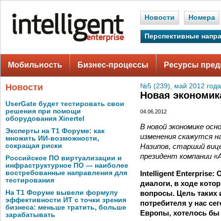
Новости
Номера
Перспективные напр
Мобильность
Бизнес-процессы
Ресурсы пред
Новости
№5 (239), май 2012 года
Новая экономик
UserGate будет тестировать свои
решения при помощи
04.06.2012
оборудования Xinertel
В новой экономике осн
Эксперты на Т1 Форуме: как
изменения скажутся на
множить ИИ-возможности,
Назипов, старший виц
сокращая риски
президент компании «А
Российское ПО виртуализации и
инфраструктурное ПО — наиболее
Intelligent Enterpri
востребованные направления для
тестирования
диалоги, в ходе кот
вопросы. Цель таких 
На Т1 Форуме вывели формулу
эффективности ИТ с точки зрения
потребителя у нас се
бизнеса: меньше тратить, больше
Европы, хотелось бы 
зарабатывать