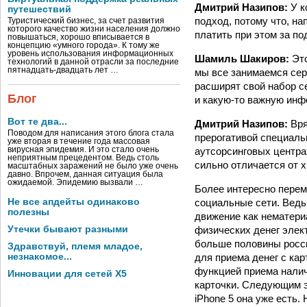
Дмитрий Назипов:
У к
путешествий
подход, потому что, на
Туристический бизнес, за счет развития
которого качество жизни населения должно
платить при этом за по
повышаться, хорошо вписывается в
концепцию «умного города». К тому же
уровень использования информационных
Шамиль Шакиров:
Это
технологий в данной отрасли за последние
пятнадцать-двадцать лет …
мы все занимаемся сер
расширят свой набор се
Блог
и какую-то важную ин
Вот те два...
Дмитрий Назипов:
Вря
Поводом для написания этого блога стала
прерогативой специаль
уже вторая в течение года массовая
аутсорсинговых центра
вирусная эпидемия. И это стало очень
неприятным прецедентом. Ведь столь
сильно отличается от 
масштабных заражений не было уже очень
давно. Впрочем, данная ситуация была
ожидаемой. Эпидемию вызвали …
Более интересно перем
социальные сети. Ведь
Не все апдейты одинаково
полезны
движение как нематери
физических денег элек
Утечки бывают разными
больше половины росси
Здравствуй, племя младое,
для приема денег с кар
незнакомое...
функцией приема налич
Инновации для сетей X5
карточки. Следующим э
iPhone 5 она уже есть.