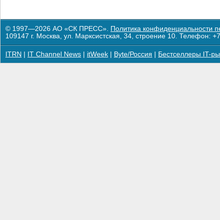
© 1997—2026 АО «СК ПРЕСС».
Политика конфиденциальности п
109147 г. Москва, ул. Марксистская, 34, строение 10. Телефон: +7
ITRN
|
IT Channel News
|
itWeek
|
Byte/Россия
|
Бестселлеры IT-ры