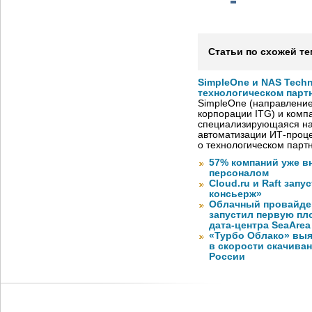
Статьи по схожей те
SimpleOne и NAS Tech
технологическом парт
SimpleOne (направление
корпорации ITG) и комп
специализирующаяся на
автоматизации ИТ-проце
о технологическом парт
57% компаний уже в
персоналом
Cloud.ru и Raft запу
консьерж»
Облачный провайде
запустил первую пло
дата-центра SeaArea
«Турбо Облако» выя
в скорости скачива
России