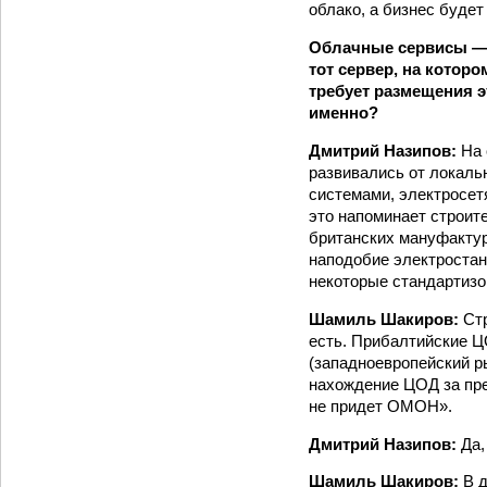
облако, а бизнес буде
Облачные сервисы — т
тот сервер, на которо
требует размещения э
именно?
Дмитрий Назипов:
На 
развивались от локаль
системами, электросет
это напоминает строите
британских мануфакту
наподобие электростан
некоторые стандартизо
Шамиль Шакиров:
Стр
есть. Прибалтийские Ц
(западноевропейский ры
нахождение ЦОД за пре
не придет ОМОН».
Дмитрий Назипов:
Да,
Шамиль Шакиров:
В 