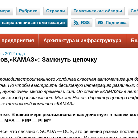
мера
Рубрики
Отрасли
Тематические обзоры
Со
 направления автоматизации
RSS
Подписка
 предприятия
Архитектура и инфраструктура
Бе
рь 2012 года
ов,«КАМАЗ»: Замкнуть цепочку
втомобилестроительного холдинга сквозная автоматизация б
жна. Но чтобы выстроить бесшовную интеграцию различных 
, нужно очень много времени и сил. Об опыте «КАМАЗа» в ав
ых связей рассказывает Михаил Носов, директор центра инф
ых технологий компании «КАМАЗ».
erprise: В какой мере реализована и как действует в вашем хо
— MES — ERP — PLM?
Всё, что связано с SCADA — DCS, это решения разных поставщи
есте с оборудованием в разное время. Их интеграция с другим