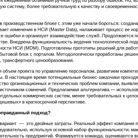
я ежедневный объемный ручной труд по разбору ошибок. Но, во
ую систему, более требовательную к качеству и свое­временно
в производственном блоке с этим уже начали бороться: создана
вает изменения в НСИ (Master Data), налаживает процесс ее но
се ошибки и организует взаимодействие служб. Продолжается п
тве. Внедрена функциональность ведения технологической подг
тности НСИ (MDM). Подготовлены прототипы решений для рабо
бытовой блок с порталом. Методологически проработаны решен
 трансфертного ценообразования.
 объем проекта по управлению персоналом, развитием компете
ы. В настоящее время потенциальные бизнес-заказчики проходя
тво организационных и технических проблем компании, выявле
источником сомнений. Предлагаемая альтернатива — использо
отдельных коммерческих систем, менее требовательных к цело
дешевых» в краткосрочной перспективе.
 оправданный подход?
ари­ант — это двойные затраты. Реальный эффект компания п
едовательно, используя основной набор функциональности, ма
тельность предприятий. Формируется команда, оцениваются в