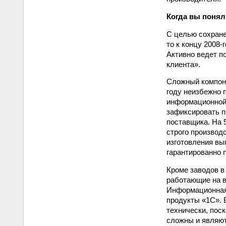
Когда вы понял
С целью сохране
то к концу 2008
Активно ведет п
клиента».
Сложный компоне
году неизбежно 
информационной 
зафиксировать п
поставщика. На 
строго производ
изготовления вы
гарантированно 
Кроме заводов в
работающие на в
Информационная 
продукты «1С». 
технически, пос
сложны и являют