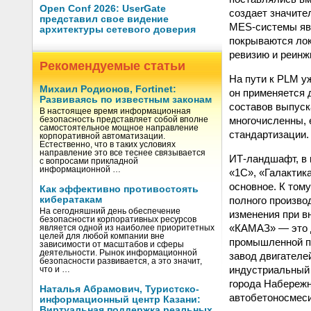
Open Conf 2026: UserGate
создает значите
представил свое видение
MES-системы явл
архитектуры сетевого доверия
покрываются лок
ревизию и реинж
Рекомендуемые статьи
На пути к PLM у
Михаил Родионов, Fortinet:
он применяется 
Развиваясь по известным законам
составов выпуск
В настоящее время информационная
многочисленны, 
безопасность представляет собой вполне
самостоятельное мощное направление
стандартизации.
корпоративной автоматизации.
Естественно, что в таких условиях
направление это все теснее связывается
ИТ-ландшафт, в 
с вопросами прикладной
информационной …
«1С», «Галактик
основное. К том
Как эффективно противостоять
полного произво
кибератакам
На сегодняшний день обеспечение
изменения при в
безопасности корпоративных ресурсов
«КАМАЗ» — это д
является одной из наиболее приоритетных
целей для любой компании вне
промышленной пл
зависимости от масштабов и сферы
деятельности. Рынок информационной
завод двигателе
безопасности развивается, а это значит,
индустриальный 
что и …
города Набереж
Наталья Абрамович, Туристско-
автобетоносмеси
информационный центр Казани:
Виртуальная поддержка реальных