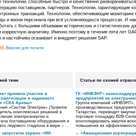
технологии, способные быстро и качественно разворачиваться 
еграцию поставщиков, парт­неров. Технологии, гарантирующие к
тронных транзакций. Технологии, обеспечивающие мониторинг 
ы и жизни персонала при всё усложняющихся процессах. И нак
отать с большими объемами исторических и статистических д
 корректную аналитику. Именно поэтому в течение пяти лет 
 и настойчиво осваивает и внедряет решения SAP.
Версия для печати
жей теме
Статьи по схожей отрасл
к» приняла участие в
ГК «ИНВЭНТ» консолидируе
томатизации и надежного
предприятий на электронн
я «СКА Арены»
Группа компаний «ИНВЭНТ»,
ния «Систэм Электрик» (Systeme
производственных предприяти
водитель комплексных решений в
Татарстан, переводит закупк
ления электроэнергии и
торговую площадку B2B-Cente
тала поставщиком оборудования и
консолидировать закупки всех
го ледового стадиона в мире – …
повышения их эффективност
ft запустили сервис «ИИ-
«Авиационная корпораци