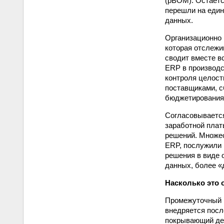
(pBOM). Остаетс
перешли на един
данных.
Организационно 
которая отслежи
сводит вместе в
ERP в производс
контроля целос
поставщиками, с
бюджетирования,
Согласовывается
заработной плат
решений. Множес
ERP, послужили 
решения в виде 
данных, более «
Насколько это
Промежуточный в
внедряется посл
покрывающий дея