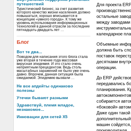
путешествий
Для проекта ERP
Туристический бизнес, за счет развития
производственно
которого качество жизни населения должно
остальные завод
повышаться, хорошо вписывается в
концепцию «умного города». К тому же
между заводами 
уровень использования информационных
технологий в данной отрасли за последние
инструментальны
пятнадцать-двадцать лет …
календарное пла
Блог
Объемные инфор
должна быть спо
Вот те два...
поставок перест
Поводом для написания этого блога стала
уже вторая в течение года массовая
десятками внутр
вирусная эпидемия. И это стало очень
операции.
неприятным прецедентом. Ведь столь
масштабных заражений не было уже очень
давно. Впрочем, данная ситуация была
До ERP действов
ожидаемой. Эпидемию вызвали …
передавались б
Не все апдейты одинаково
планирования. К
полезны
автокомпонентов
Утечки бывают разными
собирается авто
Здравствуй, племя младое,
«боковой» автом
незнакомое...
Даже один такой
Инновации для сетей X5
дополнительный 
машин сойдется,
производителя.