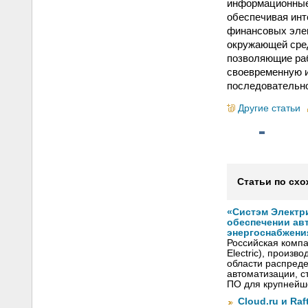
информационные 
обеспечивая инт
финансовых элек
окружающей сред
позволяющие раб
своевременную и
последовательно
Другие статьи
Статьи по схо
«Систэм Электри
обеспечении ав
энергоснабжени
Российская компа
Electric), произ
области распреде
автоматизации, с
ПО для крупнейше
Cloud.ru и Ra