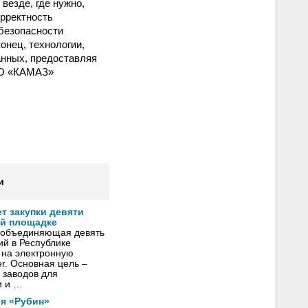
везде, где нужно,
орректность
безопасности
онец, технологии,
анных, предоставляя
ОАО «КАМАЗ»
и
т закупки девяти
ой площадке
 объединяющая девять
й в Республике
и на электронную
r. Основная цель –
 заводов для
и и …
я «Рубин»