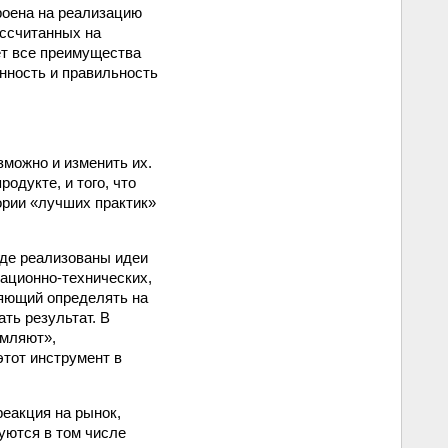
роена на реализацию
ассчитанных на
ет все преимущества
нность и правильность
зможно и изменить их.
одукте, и того, что
ории «лучших практик»
где реализованы идеи
зационно-технических,
ляющий определять на
ть результат. В
ямляют»,
тот инструмент в
реакция на рынок,
уются в том числе