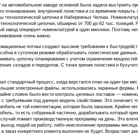
 на автомобильном заводе основной была задача выстроить п
го планирования, внутренней логистики и со временем покрыть
ы технологической цепочки в Набережных Челнах. Номенклатур
технологической цепочки, обширна: от 700 до 62 тыс. позиций. 
й завод оперирует номенклатурой в один миллион. Поэтому н
нирование очень важно.
мационные потоки создают высокие требования к быстродейст
собна в суточном режиме обрабатывать логистические данные, 
раивать цепочку планирования с учетом ограничения мощностей 
енних складов и переделов. С точки зрения логистики и бухуче
ал стандарт­ный процесс, когда верстался план на один-три ме
ольшие электронные файлы, использовались экранные формы. 
райне сложно было вести контроль целевых поставок — номенк
 с требуемыми под данную модель свойствами. Это означает, чт
мобиль не той комплектации, которая была заказана. Крайне не
обиль, то есть собранный частично, дорабатывать который прих
 случай ломает производственную программу на день. Это влечё
выход людей на работу, либо неисполнение программы месяца
 а заказ конкретного клиента выполнен не будет. Возрастают ри