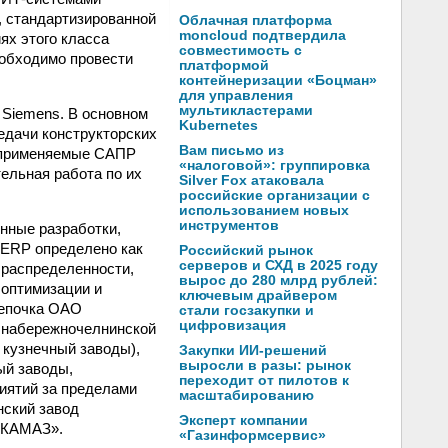
, стандартизированной
Облачная платформа
moncloud подтвердила
ях этого класса
совместимость с
еобходимо провести
платформой
контейнеризации «Боцман»
для управления
мультикластерами
 Siemens. В основном
Kubernetes
едачи конструкторских
Вам письмо из
и применяемые САПР
«налоговой»: группировка
ельная работа по их
Silver Fox атаковала
российские организации с
использованием новых
инструментов
нные разработки,
P ERP определено как
Российский рынок
серверов и СХД в 2025 году
 распределенности,
вырос до 280 млрд рублей:
 оптимизации и
ключевым драйвером
цепочка ОАО
стали госзакупки и
цифровизация
 набережночелнинской
кузнечный заводы),
Закупки ИИ-решений
выросли в разы: рынок
ый заводы,
переходит от пилотов к
иятий за пределами
масштабированию
ский завод
Эксперт компании
п-КАМАЗ».
«Газинформсервис»