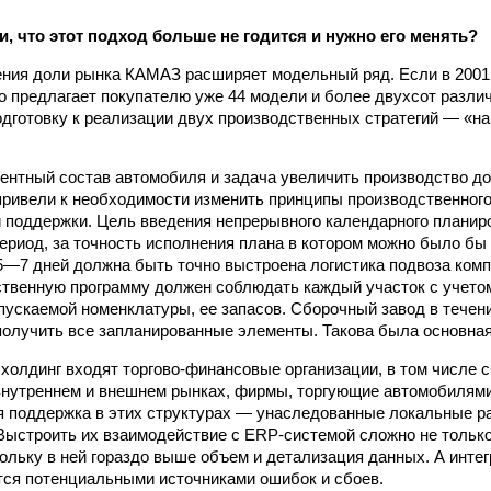
и, что этот подход больше не годится и нужно его менять?
ния доли рынка КАМАЗ расширяет мо­­дельный ряд. Если в 2001
-го предлагает покупателю уже 44 модели и более двухсот разли
одготовку к реализации двух производственных стратегий — «на
нтный состав автомобиля и задача увеличить производство до
привели к необходимости изменить принципы производственного
поддержки. Цель введения непрерывного календарного планиро
ериод, за точность исполнения плана в котором можно было бы
5—7 дней должна быть точно выстроена логистика подвоза комп
ственную программу должен соблюдать каждый участок с учето
пускаемой номенклатуры, ее запасов. Сборочный завод в течени
получить все запланированные элементы. Такова была основна
 холдинг входят торгово-финансовые организации, в том числе 
нутреннем и внешнем рынках, фирмы, торгующие автомобилями
поддержка в этих структурах — унаследованные локальные ра
Выстроить их взаимодействие с ERP-системой сложно не только
кольку в ней гораздо выше объем и детализация данных. А инт
ся потенциальными источниками ошибок и сбоев.