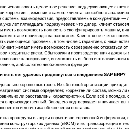
но использовать целостное решение, поддер­живающее сквозн
ои коррективы, изменив и самого клиента, способного анализир
 системы взаимодействия, предоставляемые конкурентами — л
а уже лет пятнадцать подразумевает, что дилер, клиент станов
ы иметь возможность полностью сконфигурировать машину, виде
 каком этапе производства находится. Клиент хочет четко понима
ать имеющиеся проблемы, в том числе с гарантией, с некачеств
Клиент желает иметь возможность своевременно отказаться от 
вои кредитные риски. Сбытовики и производственники должны 
о сквозное планирование, возможность выбора и отслеживания 
ванные, а абсолютно необходимые функции.
ти пять лет удалось продвинуться с внедрением SAP ERP?
довольно хорошо выстроен. Из сбытовой организации приходит
матривают, система определяет, корректен ли состав, можно ли 
правильно ли расставлены характеристики. Если всё в порядке, 
я в производственный. Завод его подтверждает и начинает вып
понентов и ло­гистика обеспечения поставок.
отка процедуры выверки нормативно-справочной информации, 
ения конструк­торских данных (eBOM) и их трансформации в те