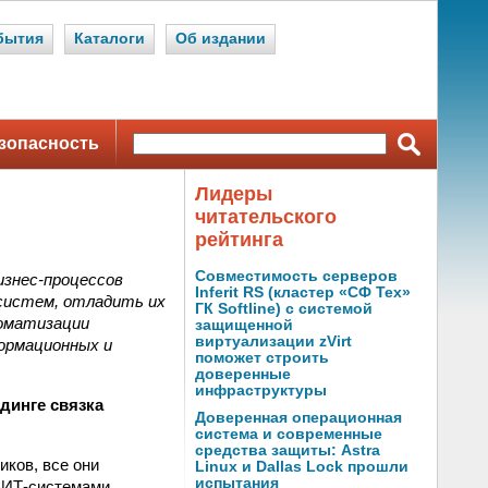
бытия
Каталоги
Об издании
зопасность
Лидеры
читательского
рейтинга
Совместимость серверов
изнес-процессов
Inferit RS (кластер «СФ Тех»
систем, отладить их
ГК Softline) с системой
томатизации
защищенной
виртуализации zVirt
ормационных и
поможет строить
доверенные
инфраструктуры
лдинге связка
Доверенная операционная
система и современные
средства защиты: Astra
ков, все они
Linux и Dallas Lock прошли
испытания
и ИТ-системами