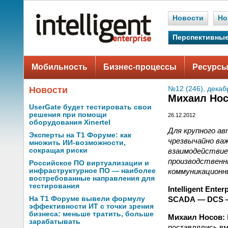
Новости
Но
Перспективные
Мобильность
Бизнес-процессы
Ресурсы
Новости
№12 (246), декаб
Михаил Нос
UserGate будет тестировать свои
решения при помощи
26.12.2012
оборудования Xinertel
Для крупного а
Эксперты на Т1 Форуме: как
чрезвычайно ва
множить ИИ-возможности,
взаимодействие
сокращая риски
производственн
Российское ПО виртуализации и
коммуникационн
инфраструктурное ПО — наиболее
востребованные направления для
тестирования
Intelligent Ent
SCADA — DCS 
На Т1 Форуме вывели формулу
эффективности ИТ с точки зрения
бизнеса: меньше тратить, больше
Михаил Носов:
зарабатывать
поставлялись вм