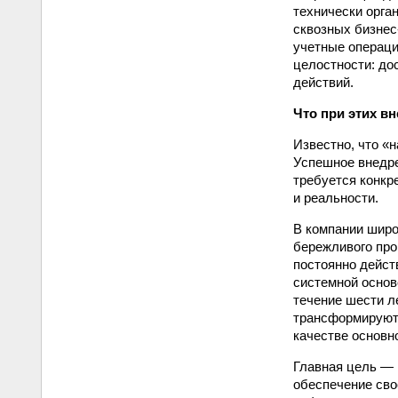
технически орга
сквозных бизнес
учетные операци
целостности: до
действий.
Что при этих в
Известно, что «
Успешное внедре
требуется конкр
и реальности.
В компании широ
бережливого про
постоянно дейст
системной основ
течение шести л
трансформируют 
качестве основн
Главная цель — 
обеспечение сво