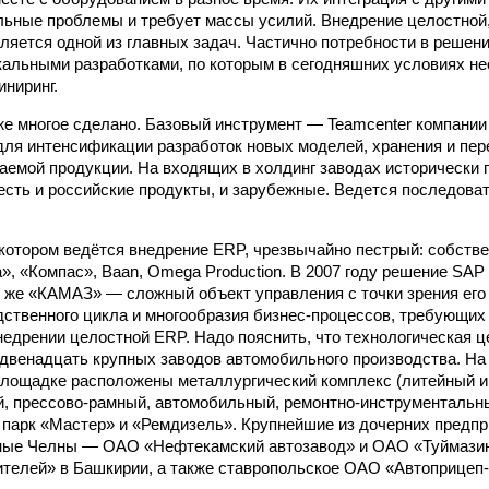
льные проблемы и требует массы усилий. Внедрение целостной
яется одной из главных задач. Частично потребности в решени
альными разработками, по которым в сегодняшних условиях н
иниринг.
же многое сделано. Базовый инструмент — Teamcenter компании
для интенсификации разработок новых моделей, хранения и пер
аемой продукции. На входящих в холдинг заводах историческ
есть и российские продукты, и зарубежные. Ведется последоват
котором ведётся внедрение ERP, чрезвычайно пестрый: собстве
а», «Компас», Baan, Omega Production. В 2007 году решение SA
у же «КАМАЗ» — сложный объект управления с точки зрения его
дственного цикла и многообразия бизнес-процессов, требующих
недрении целостной ERP. Надо пояснить, что технологическая 
венадцать крупных заводов автомобильного производства. На
ощадке расположены металлургический комплекс (литейный и 
й, прессово-рамный, автомобильный, ремонтно-инструментальн
парк «Мастер» и «Ремдизель». Крупнейшие из дочерних предпр
ные Челны — ОАО «Нефтекамский автозавод» и ОАО «Туймазин
телей» в Башкирии, а также ставропольское ОАО «Автоприце