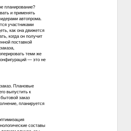
ое планирование?
овать и применять
идерами автопрома.
ятся участниками
ть, как она движется
ть, когда он получит
енной поставкой
заказа,
оперировать теми же
конфигураций — это не
 заказ. Плановые
его выпустить к
сбытовой заказ
олнение, планируется
оптимизация
хнологические составы