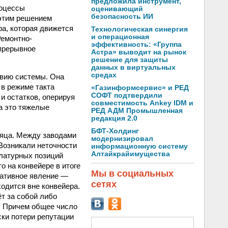
предложила инструмент,
роцессы
оценивающий
безопасность ИИ
 этим решением
а, которая движется
Технологическая синергия
и операционная
Ремонтно-
эффективность: «Группа
епрерывное
Астра» выводит на рынок
решение для защиты
данных в виртуальных
средах
вию системы. Она
в режиме такта
«Газинформсервис» и РЕД
СОФТ подтвердили
и остатков, оперируя
совместимость Ankey IDM и
та это тяжелые
РЕД АДМ Промышленная
редакция 2.0
БФТ-Холдинг
сяца. Между заводами
модернизировал
Возникали неточности
информационную систему
Алтайкрайимущества
латурных позиций
о на конвейере в итоге
Мы в социальных
гативное явление —
сетях
одится вне конвейера.
т за собой либо
. Причем общее число
ски потери репутации