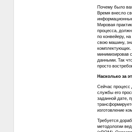
Почему было важ
Время внесло св
информационные
Мировая практик
процесса, должн
по конвейеру, на
свою машину, зн
комплектующих. 
минимизировав с
данными. Так чт
просто востребо
Насколько за э
Сейчас процесс 
службы его прос
заданной дате, 
трансформируетс
изготовление ком
Требуется дораб
методологии вед