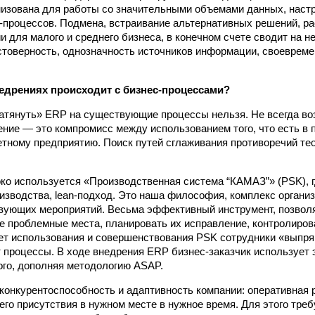
низована для работы со значительными объемами данных, наст
-процессов. Подмена, встраивание альтернативных решений, р
и для малого и среднего бизнеса, в конечном счете сводит на н
стоверность, однозначность источников информации, своевреме
недрениях происходит с бизнес-процессами?
натянуть» ERP на существующие процессы нельзя. Не всегда во
ние — это компромисс между использованием того, что есть в пр
етному предприятию. Поиск путей сглаживания противоречий те
ко используется «Производственная система “КАМАЗ”» (PSK), 
изводства, lean-подход. Это наша философия, комплекс органи
вующих меро­приятий. Весьма эффективный инструмент, позво
е проблемные места, планировать их исправление, контролирова
ет использования и совер­шен­ствования PSK сотрудники «выпр
процессы. В ходе внедрения ERP бизнес-заказчик использует э
ого, дополняя методологию ASAP.
конкуренто­способность и адаптивность компании: оперативная 
его присутствия в нужном месте в нужное время. Для этого треб