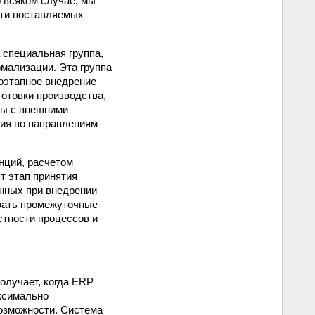
 всяком случае, мы
сти поставляемых
 специальная группа,
рмализации. Эта группа
оэтапное внедрение
отовки производства,
ты с внешними
ия по направлениям
нций, расчетом
т этап принятия
нных при внедрении
вать промежуточные
стности процессов и
олучает, когда ERP
ксимально
озможности. Система