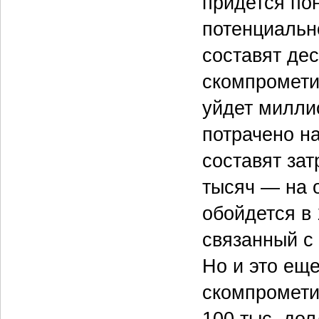
придется по
потенциальн
составят дес
скомпрометир
уйдет милли
потрачено н
составят зат
тысяч — на 
обойдется в 
связанный с
Но и это еще
скомпромети
100 тыс. до