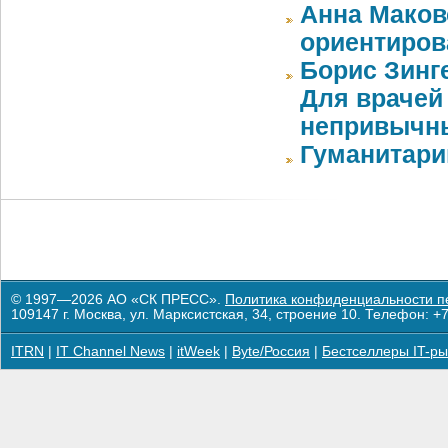
Анна Маков
ориентиров
Борис Зинг
Для врачей
непривычн
Гуманитари
© 1997—2026 АО «СК ПРЕСС».
Политика конфиденциальности п
109147 г. Москва, ул. Марксистская, 34, строение 10. Телефон: +7
ITRN
|
IT Channel News
|
itWeek
|
Byte/Россия
|
Бестселлеры IT-ры