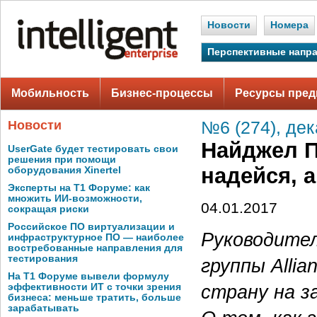
Новости
Номера
Перспективные напр
Мобильность
Бизнес-процессы
Ресурсы пред
Новости
№6 (274), дек
Найджел Пи
UserGate будет тестировать свои
решения при помощи
надейся, 
оборудования Xinertel
Эксперты на Т1 Форуме: как
множить ИИ-возможности,
04.01.2017
сокращая риски
Российское ПО виртуализации и
Руководител
инфраструктурное ПО — наиболее
востребованные направления для
тестирования
группы Alli
На Т1 Форуме вывели формулу
страну на з
эффективности ИТ с точки зрения
бизнеса: меньше тратить, больше
зарабатывать