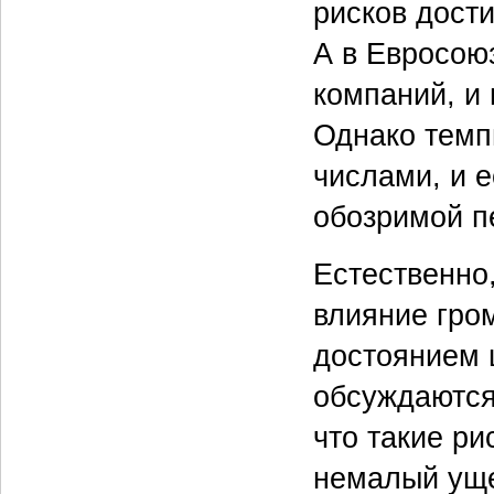
рисков дост
А в Евросою
компаний, и
Однако темп
числами, и 
обозримой п
Естественно
влияние гро
достоянием 
обсуждаются
что такие ри
немалый уще