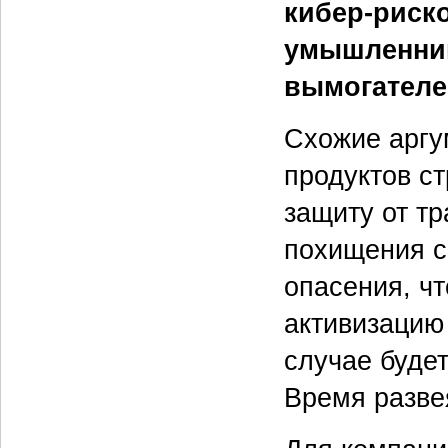
кибер-риско
умышленник
вымогателей
Схожие аргу
продуктов с
защиту от т
похищения с
опасения, чт
активизацию
случае буде
Время разве