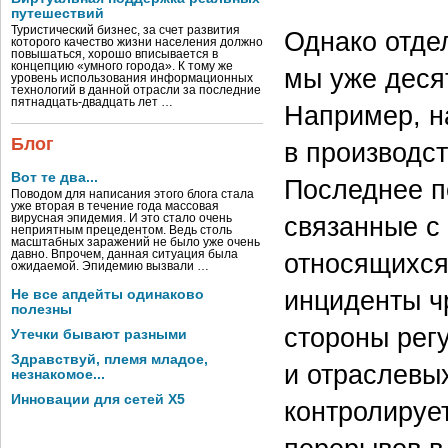
путешествий
Туристический бизнес, за счет развития
Однако отде
которого качество жизни населения должно
повышаться, хорошо вписывается в
концепцию «умного города». К тому же
мы уже деся
уровень использования информационных
технологий в данной отрасли за последние
пятнадцать-двадцать лет …
Например, н
Блог
в производст
Вот те два...
Последнее п
Поводом для написания этого блога стала
уже вторая в течение года массовая
связанные с
вирусная эпидемия. И это стало очень
неприятным прецедентом. Ведь столь
масштабных заражений не было уже очень
давно. Впрочем, данная ситуация была
относящихся
ожидаемой. Эпидемию вызвали …
инциденты ч
Не все апдейты одинаково
полезны
стороны регу
Утечки бывают разными
Здравствуй, племя младое,
и отраслевых
незнакомое...
Инновации для сетей X5
контролирует