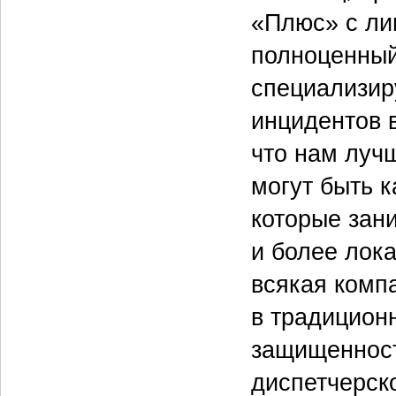
«Плюс» с ли
полноценный
специализир
инцидентов 
что нам луч
могут быть 
которые зан
и более лок
всякая комп
в традицион
защищенност
диспетчерск