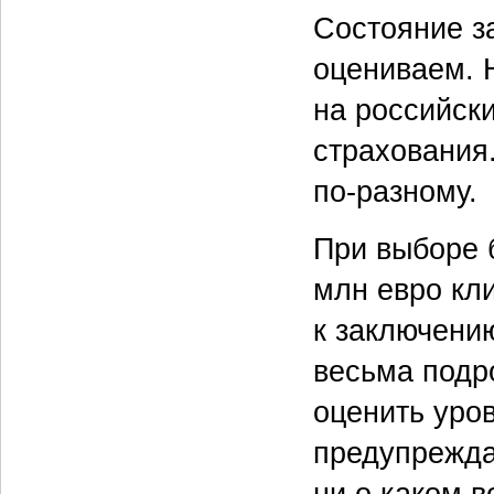
Состояние з
оцениваем. 
на российск
страхования
по-разному.
При выборе 
млн евро кл
к заключени
весьма подр
оценить уро
предупреждае
ни о каком 