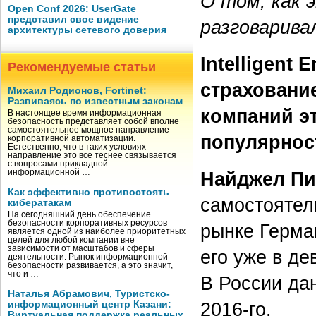
О том, как 
Open Conf 2026: UserGate
представил свое видение
разговарива
архитектуры сетевого доверия
Intelligent 
Рекомендуемые статьи
страховани
Михаил Родионов, Fortinet:
Развиваясь по известным законам
компаний э
В настоящее время информационная
безопасность представляет собой вполне
самостоятельное мощное направление
популярно
корпоративной автоматизации.
Естественно, что в таких условиях
направление это все теснее связывается
с вопросами прикладной
Найджел Пи
информационной …
Как эффективно противостоять
самостоятел
кибератакам
На сегодняшний день обеспечение
безопасности корпоративных ресурсов
рынке Герма
является одной из наиболее приоритетных
целей для любой компании вне
зависимости от масштабов и сферы
его уже в де
деятельности. Рынок информационной
безопасности развивается, а это значит,
что и …
В России да
Наталья Абрамович, Туристско-
2016‑го.
информационный центр Казани:
Виртуальная поддержка реальных