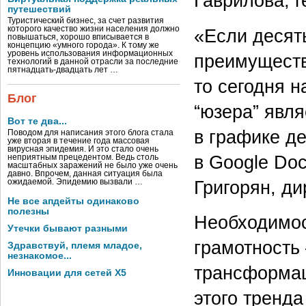
Гаврилова, г
путешествий
Туристический бизнес, за счет развития
которого качество жизни населения должно
«Если десять
повышаться, хорошо вписывается в
концепцию «умного города». К тому же
уровень использования информационных
преимущества
технологий в данной отрасли за последние
пятнадцать-двадцать лет …
то сегодня н
Блог
“юзера” явл
Вот те два...
в графике д
Поводом для написания этого блога стала
уже вторая в течение года массовая
вирусная эпидемия. И это стало очень
в Google Do
неприятным прецедентом. Ведь столь
масштабных заражений не было уже очень
давно. Впрочем, данная ситуация была
Григорян, ди
ожидаемой. Эпидемию вызвали …
Не все апдейты одинаково
полезны
Необходимос
Утечки бывают разными
грамотность
Здравствуй, племя младое,
незнакомое...
трансформации
Инновации для сетей X5
этого тренда