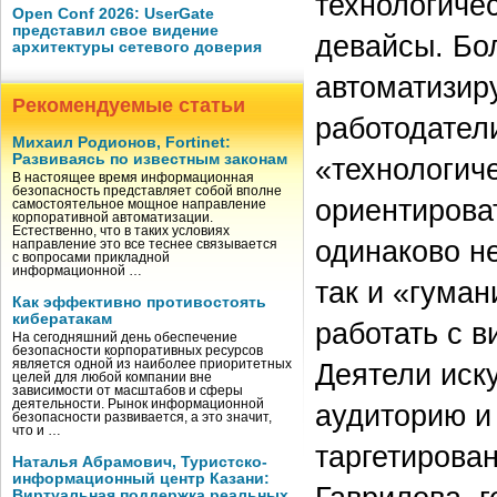
технологиче
Open Conf 2026: UserGate
представил свое видение
девайсы. Бо
архитектуры сетевого доверия
автоматизир
Рекомендуемые статьи
работодател
Михаил Родионов, Fortinet:
Развиваясь по известным законам
«технологич
В настоящее время информационная
безопасность представляет собой вполне
ориентирова
самостоятельное мощное направление
корпоративной автоматизации.
Естественно, что в таких условиях
одинаково н
направление это все теснее связывается
с вопросами прикладной
информационной …
так и «гума
Как эффективно противостоять
кибератакам
работать с 
На сегодняшний день обеспечение
безопасности корпоративных ресурсов
Деятели иск
является одной из наиболее приоритетных
целей для любой компании вне
зависимости от масштабов и сферы
деятельности. Рынок информационной
аудиторию и
безопасности развивается, а это значит,
что и …
таргетирова
Наталья Абрамович, Туристско-
информационный центр Казани:
Виртуальная поддержка реальных