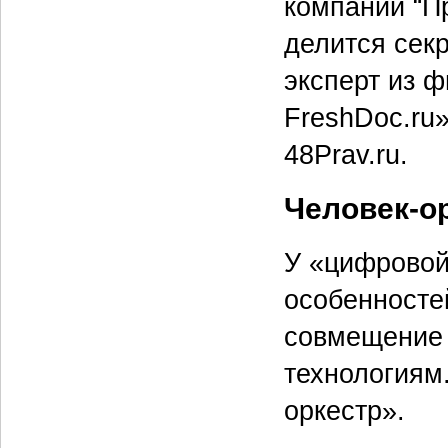
компаний “Пр
делится сек
эксперт из 
FreshDoc.ru
48Prav.ru.
Человек-ор
У «цифровой
особенностей
совмещение 
технологиям
оркестр».