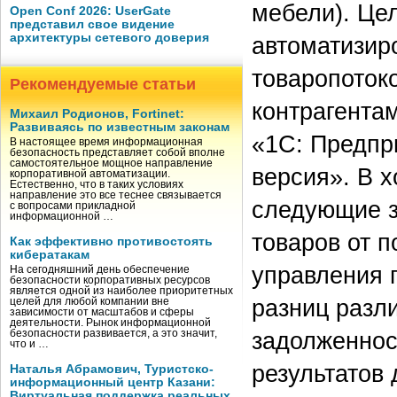
мебели). Це
Open Conf 2026: UserGate
представил свое видение
архитектуры сетевого доверия
автоматизир
товаропоток
Рекомендуемые статьи
контрагента
Михаил Родионов, Fortinet:
Развиваясь по известным законам
«1C: Предпри
В настоящее время информационная
безопасность представляет собой вполне
самостоятельное мощное направление
версия». В 
корпоративной автоматизации.
Естественно, что в таких условиях
направление это все теснее связывается
следующие з
с вопросами прикладной
информационной …
товаров от 
Как эффективно противостоять
кибератакам
управления 
На сегодняшний день обеспечение
безопасности корпоративных ресурсов
является одной из наиболее приоритетных
разниц разли
целей для любой компании вне
зависимости от масштабов и сферы
деятельности. Рынок информационной
задолженнос
безопасности развивается, а это значит,
что и …
результатов
Наталья Абрамович, Туристско-
информационный центр Казани:
Виртуальная поддержка реальных