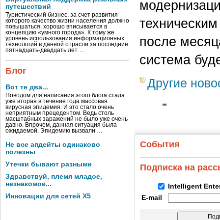
модернизаци
путешествий
Туристический бизнес, за счет развития
техническим
которого качество жизни населения должно
повышаться, хорошо вписывается в
концепцию «умного города». К тому же
после месяц
уровень использования информационных
технологий в данной отрасли за последние
пятнадцать-двадцать лет …
система буде
Блог
Другие ново
Вот те два...
Поводом для написания этого блога стала
уже вторая в течение года массовая
вирусная эпидемия. И это стало очень
неприятным прецедентом. Ведь столь
масштабных заражений не было уже очень
давно. Впрочем, данная ситуация была
ожидаемой. Эпидемию вызвали …
События
Не все апдейты одинаково
полезны
Утечки бывают разными
Подписка на рас
Здравствуй, племя младое,
незнакомое...
Intelligent Ent
Инновации для сетей X5
E-mail