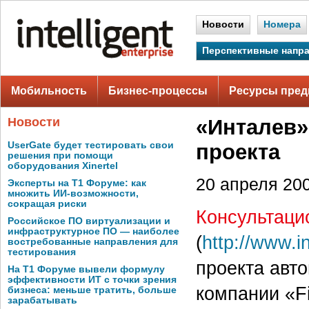
Новости
Номера
Перспективные напр
Мобильность
Бизнес-процессы
Ресурсы пред
Новости
«Инталев»
UserGate будет тестировать свои
проекта
решения при помощи
оборудования Xinertel
20 апреля 200
Эксперты на Т1 Форуме: как
множить ИИ-возможности,
сокращая риски
Консультаци
Российское ПО виртуализации и
инфраструктурное ПО — наиболее
(
http://www.in
востребованные направления для
тестирования
проекта авт
На Т1 Форуме вывели формулу
эффективности ИТ с точки зрения
компании «F
бизнеса: меньше тратить, больше
зарабатывать