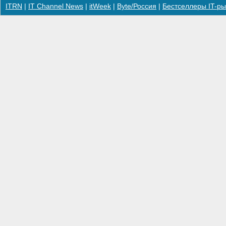
ITRN
|
IT Channel News
|
itWeek
|
Byte/Россия
|
Бестселлеры IT-ры