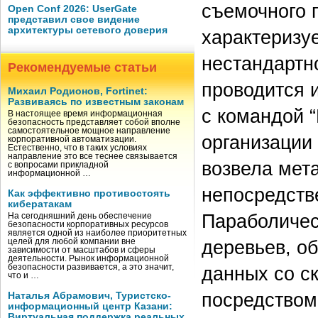
съемочного 
Open Conf 2026: UserGate
представил свое видение
архитектуры сетевого доверия
характеризу
нестандартн
Рекомендуемые статьи
проводится и
Михаил Родионов, Fortinet:
Развиваясь по известным законам
с командой “
В настоящее время информационная
безопасность представляет собой вполне
самостоятельное мощное направление
организации
корпоративной автоматизации.
Естественно, что в таких условиях
направление это все теснее связывается
возвела мет
с вопросами прикладной
информационной …
непосредств
Как эффективно противостоять
кибератакам
Параболичес
На сегодняшний день обеспечение
безопасности корпоративных ресурсов
является одной из наиболее приоритетных
деревьев, о
целей для любой компании вне
зависимости от масштабов и сферы
деятельности. Рынок информационной
безопасности развивается, а это значит,
данных со ск
что и …
посредством
Наталья Абрамович, Туристско-
информационный центр Казани:
Виртуальная поддержка реальных