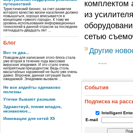
комплектом 
путешествий
Туристический бизнес, за счет развития
из усилителя
которого качество жизни населения должно
повышаться, хорошо вписывается в
концепцию «умного города». К тому же
оборудовани
уровень использования информационных
технологий в данной отрасли за последние
пятнадцать-двадцать лет …
сетью съемо
Блог
Другие ново
Вот те два...
Поводом для написания этого блога стала
уже вторая в течение года массовая
вирусная эпидемия. И это стало очень
неприятным прецедентом. Ведь столь
масштабных заражений не было уже очень
давно. Впрочем, данная ситуация была
ожидаемой. Эпидемию вызвали …
События
Не все апдейты одинаково
полезны
Утечки бывают разными
Подписка на рас
Здравствуй, племя младое,
незнакомое...
Intelligent Ent
Инновации для сетей X5
E-mail