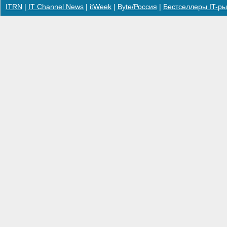
ITRN
|
IT Channel News
|
itWeek
|
Byte/Россия
|
Бестселлеры IT-ры