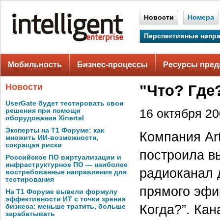
Новости
Номера
Перспективные напр
Мобильность
Бизнес-процессы
Ресурсы пред
Новости
"Что? Где
UserGate будет тестировать свои
решения при помощи
16 октября 200
оборудования Xinertel
Эксперты на Т1 Форуме: как
Компания Art
множить ИИ-возможности,
сокращая риски
построила в
Российское ПО виртуализации и
инфраструктурное ПО — наиболее
радиоканал 
востребованные направления для
тестирования
прямого эфи
На Т1 Форуме вывели формулу
эффективности ИТ с точки зрения
Когда?”. Кан
бизнеса: меньше тратить, больше
зарабатывать