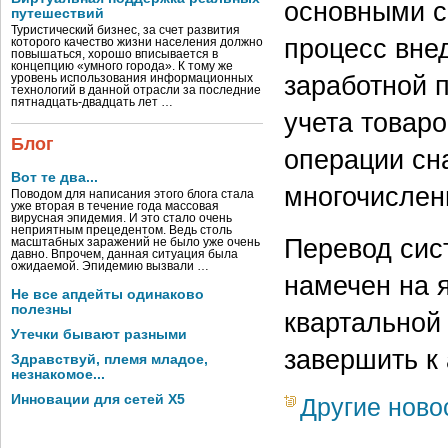
основными ср
путешествий
Туристический бизнес, за счет развития
процесс внед
которого качество жизни населения должно
повышаться, хорошо вписывается в
концепцию «умного города». К тому же
заработной п
уровень использования информационных
технологий в данной отрасли за последние
пятнадцать-двадцать лет …
учета товаро
Блог
операции сн
Вот те два...
многочислен
Поводом для написания этого блога стала
уже вторая в течение года массовая
вирусная эпидемия. И это стало очень
неприятным прецедентом. Ведь столь
Перевод сис
масштабных заражений не было уже очень
давно. Впрочем, данная ситуация была
ожидаемой. Эпидемию вызвали …
намечен на 
Не все апдейты одинаково
полезны
квартальной 
Утечки бывают разными
завершить к 
Здравствуй, племя младое,
незнакомое...
Инновации для сетей X5
Другие ново