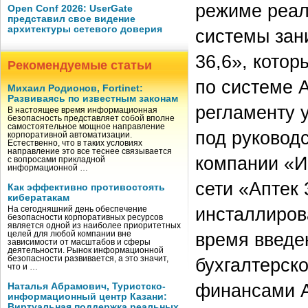
режиме реал
Open Conf 2026: UserGate
представил свое видение
архитектуры сетевого доверия
системы зан
36,6», кото
Рекомендуемые статьи
по системе 
Михаил Родионов, Fortinet:
Развиваясь по известным законам
регламенту 
В настоящее время информационная
безопасность представляет собой вполне
самостоятельное мощное направление
под руковод
корпоративной автоматизации.
Естественно, что в таких условиях
направление это все теснее связывается
компании «И
с вопросами прикладной
информационной …
сети «Аптек 
Как эффективно противостоять
кибератакам
инсталлиров
На сегодняшний день обеспечение
безопасности корпоративных ресурсов
является одной из наиболее приоритетных
время введе
целей для любой компании вне
зависимости от масштабов и сферы
деятельности. Рынок информационной
безопасности развивается, а это значит,
бухгалтерско
что и …
финансами A
Наталья Абрамович, Туристско-
информационный центр Казани:
Виртуальная поддержка реальных