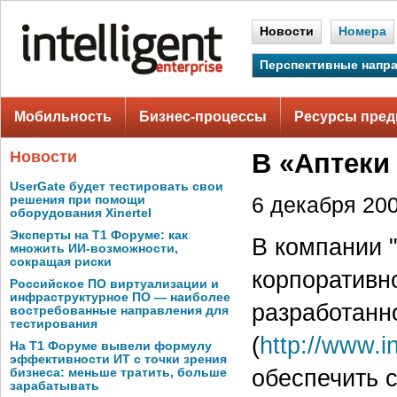
Новости
Номера
Перспективные напр
Мобильность
Бизнес-процессы
Ресурсы пред
Новости
В «Аптеки 
UserGate будет тестировать свои
решения при помощи
6 декабря 200
оборудования Xinertel
Эксперты на Т1 Форуме: как
В компании 
множить ИИ-возможности,
сокращая риски
корпоративн
Российское ПО виртуализации и
инфраструктурное ПО — наиболее
разработанн
востребованные направления для
тестирования
(
http://www.i
На Т1 Форуме вывели формулу
эффективности ИТ с точки зрения
обеспечить 
бизнеса: меньше тратить, больше
зарабатывать