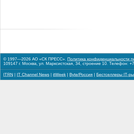
© 1997—2026 АО «СК ПРЕСС».
Политика конфиденциальности п
109147 г. Москва, ул. Марксистская, 34, строение 10. Телефон: +7
ITRN
|
IT Channel News
|
itWeek
|
Byte/Россия
|
Бестселлеры IT-ры