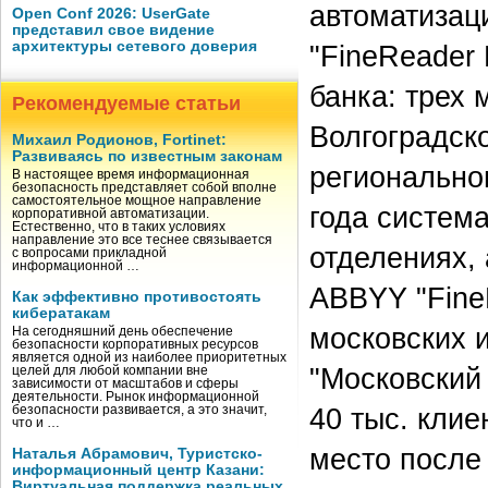
автоматизац
Open Conf 2026: UserGate
представил свое видение
архитектуры сетевого доверия
"FineReader 
банка: трех 
Рекомендуемые статьи
Волгоградск
Михаил Родионов, Fortinet:
Развиваясь по известным законам
регионально
В настоящее время информационная
безопасность представляет собой вполне
самостоятельное мощное направление
года система
корпоративной автоматизации.
Естественно, что в таких условиях
направление это все теснее связывается
отделениях,
с вопросами прикладной
информационной …
ABBYY "Fine
Как эффективно противостоять
кибератакам
московских 
На сегодняшний день обеспечение
безопасности корпоративных ресурсов
является одной из наиболее приоритетных
"Московский
целей для любой компании вне
зависимости от масштабов и сферы
деятельности. Рынок информационной
40 тыс. клие
безопасности развивается, а это значит,
что и …
место после
Наталья Абрамович, Туристско-
информационный центр Казани:
Виртуальная поддержка реальных