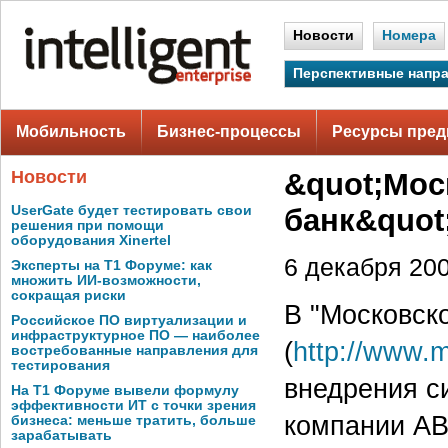
Новости
Номера
Перспективные напр
Мобильность
Бизнес-процессы
Ресурсы пред
Новости
&quot;Мос
UserGate будет тестировать свои
банк&quot
решения при помощи
оборудования Xinertel
6 декабря 200
Эксперты на Т1 Форуме: как
множить ИИ-возможности,
сокращая риски
В "Московск
Российское ПО виртуализации и
инфраструктурное ПО — наиболее
(
http://www.m
востребованные направления для
тестирования
внедрения с
На Т1 Форуме вывели формулу
эффективности ИТ с точки зрения
компании A
бизнеса: меньше тратить, больше
зарабатывать