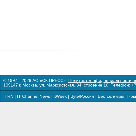
© 1997—2026 АО «СК ПРЕСС».
Политика конфиденциальности п
109147 г. Москва, ул. Марксистская, 34, строение 10. Телефон: +7
ITRN
|
IT Channel News
|
itWeek
|
Byte/Россия
|
Бестселлеры IT-ры