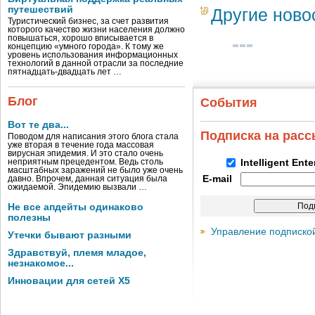
путешествий
Другие ново
Туристический бизнес, за счет развития
которого качество жизни населения должно
повышаться, хорошо вписывается в
концепцию «умного города». К тому же
уровень использования информационных
технологий в данной отрасли за последние
пятнадцать-двадцать лет …
Блог
События
Вот те два...
Подписка на рас
Поводом для написания этого блога стала
уже вторая в течение года массовая
вирусная эпидемия. И это стало очень
неприятным прецедентом. Ведь столь
Intelligent Ent
масштабных заражений не было уже очень
E-mail
давно. Впрочем, данная ситуация была
ожидаемой. Эпидемию вызвали …
Не все апдейты одинаково
полезны
Управление подписко
Утечки бывают разными
Здравствуй, племя младое,
незнакомое...
Инновации для сетей X5