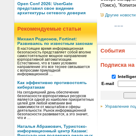
Open Conf 2026: UserGate
(Томск), "Копил
представил свое видение
архитектуры сетевого доверия
Другие новости
Рекомендуемые статьи
Михаил Родионов, Fortinet:
Развиваясь по известным законам
В настоящее время информационная
События
безопасность представляет собой вполне
самостоятельное мощное направление
корпоративной автоматизации.
Естественно, что в таких условиях
Подписка на
направление это все теснее связывается
с вопросами прикладной
информационной …
Intellig
Как эффективно противостоять
E-mail
кибератакам
На сегодняшний день обеспечение
безопасности корпоративных ресурсов
является одной из наиболее приоритетных
целей для любой компании вне
Управление по
зависимости от масштабов и сферы
деятельности. Рынок информационной
безопасности развивается, а это значит,
что и …
Наталья Абрамович, Туристско-
информационный центр Казани:
Виртуальная поддержка реальных