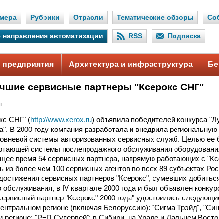
мера
Рубрики
Отрасли
Тематические обзоры
Со
 направления автоматизации
RSS
Подписка
 предприятия
Архитектура и инфраструктура
Бе
чшие сервисные партнеры "Ксерокс СНГ"
г.
кс СНГ" (
http://www.xerox.ru
) объявила победителей конкурса "
да". В 2000 году компания разработала и внедрила региональную
овневой системы авторизованных сервисных служб. Целью ее 
отающей системы послепродажного обслуживания оборудования
ящее время 54 сервисных партнера, напрямую работающих с "К
ь из более чем 100 сервисных агентов во всех 89 субъектах Ро
достижения сервисных партнеров "Ксерокс", сумевших добиться
 обслуживания, в IV квартале 2000 года и был объявлен конкурс
сервисный партнер "Ксерокс" 2000 года" удостоились следующие
 Центральном регионе (включая Белоруссию): "Сигма Трэйд", "Син
 регионе: "Р+П Супервей"; в Сибири, на Урале и Дальнем Восток