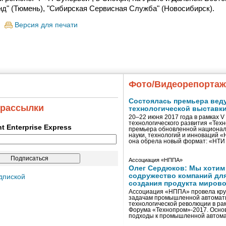
энд" (Тюмень), "Сибирская Сервисная Служба" (Новосибирск).
Версия для печати
Фото/Видеорепорта
Состоялась премьера вед
 рассылки
технологической выставк
20–22 июня 2017 года в рамках 
технологического развития «Тех
ent Enterprise Express
премьера обновленной национал
науки, технологий и инноваций 
она обрела новый формат: «НТ
Ассоциация «НППА»
Олег Сердюков: Мы хотим
содружество компаний дл
дпиской
создания продукта мирово
Ассоциация «НППА» провела кру
задачам промышленной автомати
технологической революции в ра
Форума «Технопром»-2017. Осно
подходы к промышленной автома