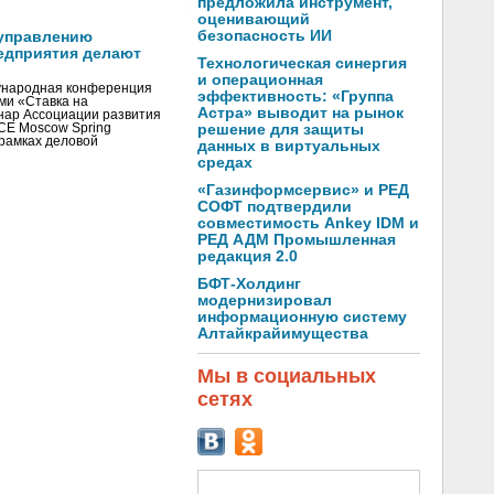
предложила инструмент,
оценивающий
безопасность ИИ
управлению
едприятия делают
Технологическая синергия
и операционная
ународная конференция
эффективность: «Группа
ми «Ставка на
Астра» выводит на рынок
инар Ассоциации развития
CE Moscow Spring
решение для защиты
рамках деловой
данных в виртуальных
средах
«Газинформсервис» и РЕД
СОФТ подтвердили
совместимость Ankey IDM и
РЕД АДМ Промышленная
редакция 2.0
БФТ-Холдинг
модернизировал
информационную систему
Алтайкрайимущества
Мы в социальных
сетях