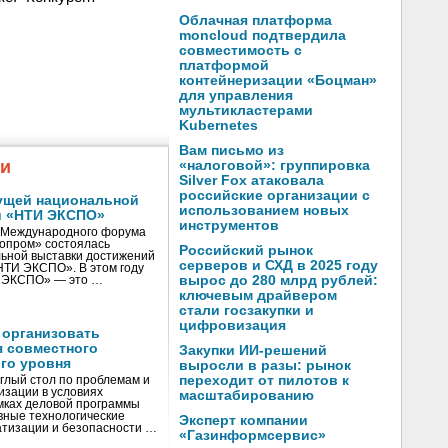
Облачная платформа
moncloud подтвердила
совместимость с
платформой
контейнеризации «Боцман»
для управления
мультикластерами
Kubernetes
Вам письмо из
жи
«налоговой»: группировка
Silver Fox атаковала
российские организации с
ущей национальной
использованием новых
и «НТИ ЭКСПО»
инструментов
V Международного форума
нопром» состоялась
Российский рынок
ьной выставки достижений
серверов и СХД в 2025 году
«НТИ ЭКСПО». В этом году
вырос до 280 млрд рублей:
И ЭКСПО» — это …
ключевым драйвером
стали госзакупки и
цифровизация
 организовать
я совместного
Закупки ИИ-решений
го уровня
выросли в разы: рынок
переходит от пилотов к
глый стол по проблемам и
зации в условиях
масштабированию
мках деловой программы
вные технологические
Эксперт компании
тизации и безопасности …
«Газинформсервис»