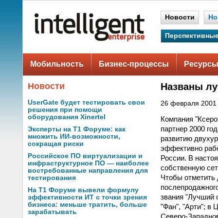
Новости
Но
Перспективные
Мобильность
Бизнес-процессы
Ресурсы
Новости
Названы лу
UserGate будет тестировать свои
26 февраля 2001 
решения при помощи
оборудования Xinertel
Компания "Ксеро
партнер 2000 го
Эксперты на Т1 Форуме: как
множить ИИ-возможности,
развитию двухур
сокращая риски
эффективно раб
Российское ПО виртуализации и
России. В насто
инфраструктурное ПО — наиболее
собственную сет
востребованные направления для
Чтобы отметить 
тестирования
послепродажного
На Т1 Форуме вывели формулу
звания "Лучший 
эффективности ИТ с точки зрения
бизнеса: меньше тратить, больше
"Фан", "Арти"; в
зарабатывать
Северо-Западном