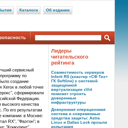
бытия
Каталоги
Об издании
зопасность
Лидеры
читательского
рейтинга
Лучший сервисный
Совместимость серверов
 программу по
Inferit RS (кластер «СФ Тех»
было создание
ГК Softline) с системой
защищенной
 Xerox в любой точке
виртуализации zVirt
серокс", сформировали
поможет строить
ссийской Федерации.
доверенные
инфраструктуры
 высокого качества
. По его результатам
Доверенная операционная
система и современные
 компании: в Москве:
средства защиты: Astra
тал RX", "Фаэтон"; в
Linux и Dallas Lock прошли
е: "Конкурент"
испытания