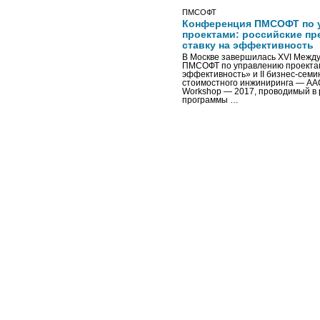
ПМСОФТ
Конференция ПМСОФТ по 
проектами: российские пр
ставку на эффективность
В Москве завершилась XVI Межд
ПМСОФТ по управлению проекта
эффективность» и II бизнес-сем
стоимостного инжиниринга — AA
Workshop — 2017, проводимый в 
программы …