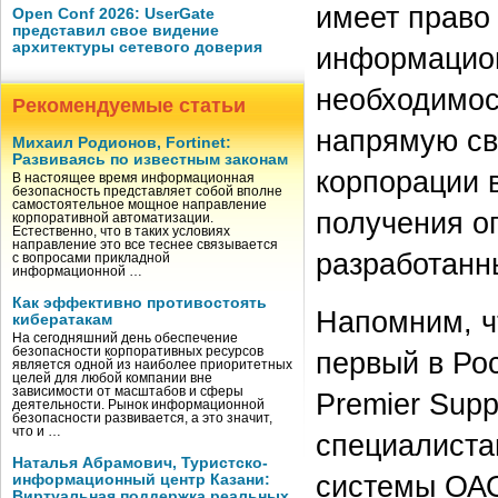
имеет право
Open Conf 2026: UserGate
представил свое видение
архитектуры сетевого доверия
информацион
необходимос
Рекомендуемые статьи
напрямую св
Михаил Родионов, Fortinet:
Развиваясь по известным законам
корпорации 
В настоящее время информационная
безопасность представляет собой вполне
самостоятельное мощное направление
получения о
корпоративной автоматизации.
Естественно, что в таких условиях
направление это все теснее связывается
разработанны
с вопросами прикладной
информационной …
Как эффективно противостоять
Напомним, чт
кибератакам
На сегодняшний день обеспечение
безопасности корпоративных ресурсов
первый в Рос
является одной из наиболее приоритетных
целей для любой компании вне
зависимости от масштабов и сферы
Premier Supp
деятельности. Рынок информационной
безопасности развивается, а это значит,
что и …
специалиста
Наталья Абрамович, Туристско-
системы ОАО
информационный центр Казани:
Виртуальная поддержка реальных