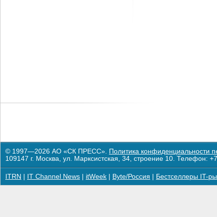
© 1997—2026 АО «СК ПРЕСС».
Политика конфиденциальности п
109147 г. Москва, ул. Марксистская, 34, строение 10. Телефон: +7
ITRN
|
IT Channel News
|
itWeek
|
Byte/Россия
|
Бестселлеры IT-ры