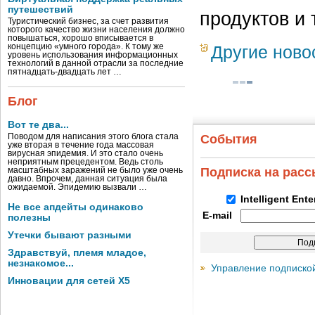
путешествий
продуктов и 
Туристический бизнес, за счет развития
которого качество жизни населения должно
повышаться, хорошо вписывается в
концепцию «умного города». К тому же
Другие ново
уровень использования информационных
технологий в данной отрасли за последние
пятнадцать-двадцать лет …
Блог
Вот те два...
Поводом для написания этого блога стала
События
уже вторая в течение года массовая
вирусная эпидемия. И это стало очень
неприятным прецедентом. Ведь столь
Подписка на рас
масштабных заражений не было уже очень
давно. Впрочем, данная ситуация была
ожидаемой. Эпидемию вызвали …
Intelligent Ent
Не все апдейты одинаково
E-mail
полезны
Утечки бывают разными
Здравствуй, племя младое,
незнакомое...
Управление подписко
Инновации для сетей X5