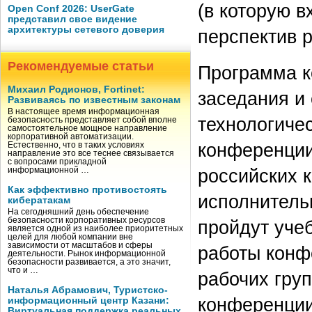
(в которую в
Open Conf 2026: UserGate
представил свое видение
архитектуры сетевого доверия
перспектив 
Рекомендуемые статьи
Программа к
Михаил Родионов, Fortinet:
заседания и
Развиваясь по известным законам
В настоящее время информационная
технологиче
безопасность представляет собой вполне
самостоятельное мощное направление
корпоративной автоматизации.
конференции
Естественно, что в таких условиях
направление это все теснее связывается
с вопросами прикладной
российских 
информационной …
Как эффективно противостоять
исполнитель
кибератакам
На сегодняшний день обеспечение
безопасности корпоративных ресурсов
пройдут уче
является одной из наиболее приоритетных
целей для любой компании вне
зависимости от масштабов и сферы
работы конф
деятельности. Рынок информационной
безопасности развивается, а это значит,
что и …
рабочих гру
Наталья Абрамович, Туристско-
конференции
информационный центр Казани:
Виртуальная поддержка реальных