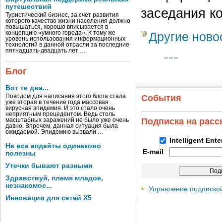
путешествий
заседания к
Туристический бизнес, за счет развития
которого качество жизни населения должно
повышаться, хорошо вписывается в
концепцию «умного города». К тому же
Другие ново
уровень использования информационных
технологий в данной отрасли за последние
пятнадцать-двадцать лет …
Блог
Вот те два...
Поводом для написания этого блога стала
События
уже вторая в течение года массовая
вирусная эпидемия. И это стало очень
неприятным прецедентом. Ведь столь
Подписка на рас
масштабных заражений не было уже очень
давно. Впрочем, данная ситуация была
ожидаемой. Эпидемию вызвали …
Intelligent Ent
Не все апдейты одинаково
E-mail
полезны
Утечки бывают разными
Здравствуй, племя младое,
незнакомое...
Управление подписко
Инновации для сетей X5