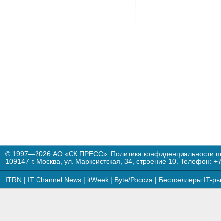
© 1997—2026 АО «СК ПРЕСС».
Политика конфиденциальности п
109147 г. Москва, ул. Марксистская, 34, строение 10. Телефон: +7
ITRN
|
IT Channel News
|
itWeek
|
Byte/Россия
|
Бестселлеры IT-ры