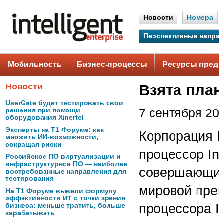
Новости
Номера
Перспективные напр
Мобильность
Бизнес-процессы
Ресурсы пред
Новости
Взята план
UserGate будет тестировать свои
решения при помощи
7 сентября 20
оборудования Xinertel
Эксперты на Т1 Форуме: как
Корпорация I
множить ИИ-возможности,
сокращая риски
процессор In
Российское ПО виртуализации и
инфраструктурное ПО — наиболее
совершающий
востребованные направления для
тестирования
мировой пре
На Т1 Форуме вывели формулу
эффективности ИТ с точки зрения
процессора I
бизнеса: меньше тратить, больше
зарабатывать