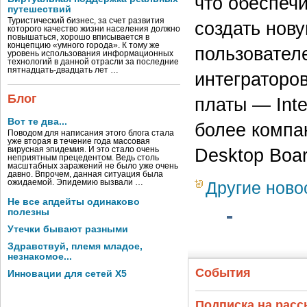
что обеспеч
путешествий
Туристический бизнес, за счет развития
создать нов
которого качество жизни населения должно
повышаться, хорошо вписывается в
концепцию «умного города». К тому же
пользовател
уровень использования информационных
технологий в данной отрасли за последние
пятнадцать-двадцать лет …
интеграторо
Блог
платы — Int
Вот те два...
более компа
Поводом для написания этого блога стала
уже вторая в течение года массовая
Desktop Boa
вирусная эпидемия. И это стало очень
неприятным прецедентом. Ведь столь
масштабных заражений не было уже очень
давно. Впрочем, данная ситуация была
ожидаемой. Эпидемию вызвали …
Другие ново
Не все апдейты одинаково
полезны
Утечки бывают разными
Здравствуй, племя младое,
незнакомое...
События
Инновации для сетей X5
Подписка на рас