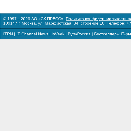
© 1997—2026 АО «СК ПРЕСС».
Политика конфиденциальности п
109147 г. Москва, ул. Марксистская, 34, строение 10. Телефон: +7
ITRN
|
IT Channel News
|
itWeek
|
Byte/Россия
|
Бестселлеры IT-ры