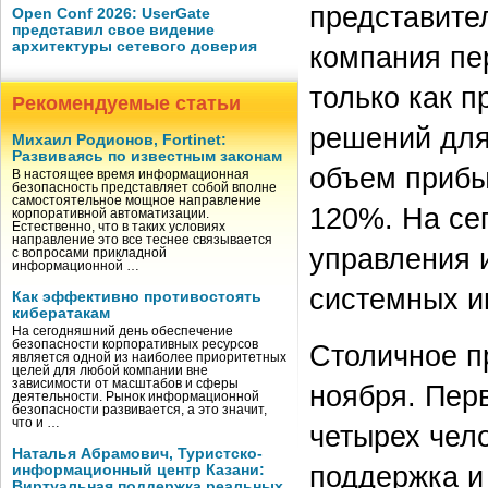
представител
Open Conf 2026: UserGate
представил свое видение
архитектуры сетевого доверия
компания пе
только как 
Рекомендуемые статьи
решений для
Михаил Родионов, Fortinet:
Развиваясь по известным законам
объем прибыл
В настоящее время информационная
безопасность представляет собой вполне
самостоятельное мощное направление
120%. На се
корпоративной автоматизации.
Естественно, что в таких условиях
направление это все теснее связывается
управления 
с вопросами прикладной
информационной …
системных ин
Как эффективно противостоять
кибератакам
На сегодняшний день обеспечение
безопасности корпоративных ресурсов
Столичное п
является одной из наиболее приоритетных
целей для любой компании вне
зависимости от масштабов и сферы
ноября. Перв
деятельности. Рынок информационной
безопасности развивается, а это значит,
что и …
четырех чело
Наталья Абрамович, Туристско-
поддержка и 
информационный центр Казани:
Виртуальная поддержка реальных