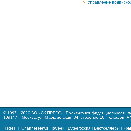
Управление подписко
© 1997—2026 АО «СК ПРЕСС».
Политика конфиденциальности п
109147 г. Москва, ул. Марксистская, 34, строение 10. Телефон: +7
ITRN
|
IT Channel News
|
itWeek
|
Byte/Россия
|
Бестселлеры IT-ры