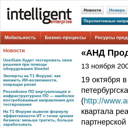
Новости
Номера
Перспективные напр
Мобильность
Бизнес-процессы
Ресурсы пред
Новости
«АНД Прод
UserGate будет тестировать свои
решения при помощи
13 ноября 200
оборудования Xinertel
Эксперты на Т1 Форуме: как
19 октября 
множить ИИ-возможности,
сокращая риски
петербургск
Российское ПО виртуализации и
инфраструктурное ПО — наиболее
(
http://www.a
востребованные направления для
тестирования
квартала ре
На Т1 Форуме вывели формулу
эффективности ИТ с точки зрения
партнерской 
бизнеса: меньше тратить, больше
зарабатывать