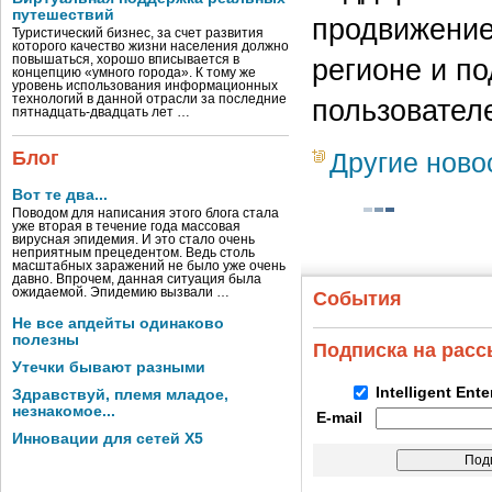
путешествий
продвижение
Туристический бизнес, за счет развития
которого качество жизни населения должно
повышаться, хорошо вписывается в
регионе и п
концепцию «умного города». К тому же
уровень использования информационных
технологий в данной отрасли за последние
пользовател
пятнадцать-двадцать лет …
Блог
Другие ново
Вот те два...
Поводом для написания этого блога стала
уже вторая в течение года массовая
вирусная эпидемия. И это стало очень
неприятным прецедентом. Ведь столь
масштабных заражений не было уже очень
давно. Впрочем, данная ситуация была
ожидаемой. Эпидемию вызвали …
События
Не все апдейты одинаково
полезны
Подписка на рас
Утечки бывают разными
Intelligent Ent
Здравствуй, племя младое,
незнакомое...
E-mail
Инновации для сетей X5