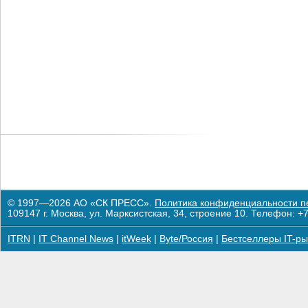
© 1997—2026 АО «СК ПРЕСС».
Политика конфиденциальности п
109147 г. Москва, ул. Марксистская, 34, строение 10. Телефон: +7
ITRN
|
IT Channel News
|
itWeek
|
Byte/Россия
|
Бестселлеры IT-ры