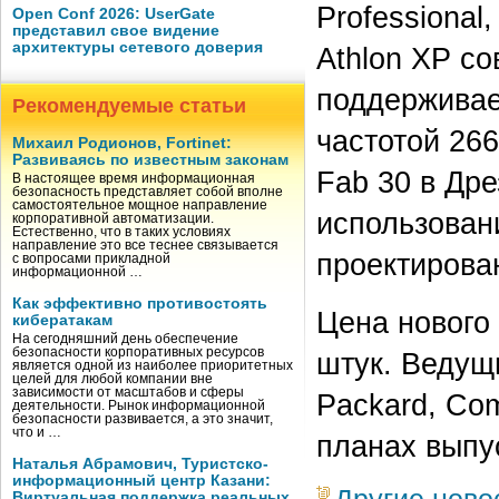
Professional
Open Conf 2026: UserGate
представил свое видение
архитектуры сетевого доверия
Athlon XP со
поддерживае
Рекомендуемые статьи
частотой 26
Михаил Родионов, Fortinet:
Развиваясь по известным законам
Fab 30 в Дре
В настоящее время информационная
безопасность представляет собой вполне
самостоятельное мощное направление
использован
корпоративной автоматизации.
Естественно, что в таких условиях
направление это все теснее связывается
проектирова
с вопросами прикладной
информационной …
Как эффективно противостоять
Цена нового 
кибератакам
На сегодняшний день обеспечение
безопасности корпоративных ресурсов
штук. Ведущи
является одной из наиболее приоритетных
целей для любой компании вне
зависимости от масштабов и сферы
Packard, Co
деятельности. Рынок информационной
безопасности развивается, а это значит,
что и …
планах выпу
Наталья Абрамович, Туристско-
информационный центр Казани:
Виртуальная поддержка реальных