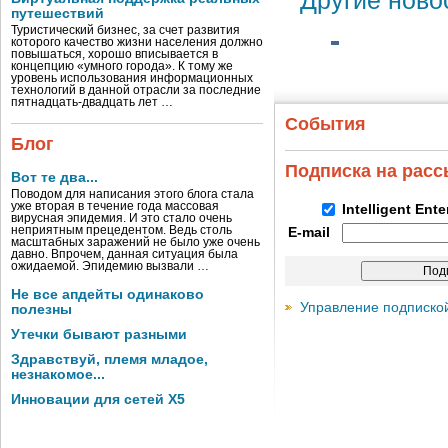
Другие ново
путешествий
Туристический бизнес, за счет развития
которого качество жизни населения должно
повышаться, хорошо вписывается в
концепцию «умного города». К тому же
уровень использования информационных
технологий в данной отрасли за последние
пятнадцать-двадцать лет …
События
Блог
Подписка на рас
Вот те два...
Поводом для написания этого блога стала
уже вторая в течение года массовая
Intelligent Ent
вирусная эпидемия. И это стало очень
неприятным прецедентом. Ведь столь
E-mail
масштабных заражений не было уже очень
давно. Впрочем, данная ситуация была
ожидаемой. Эпидемию вызвали …
Не все апдейты одинаково
Управление подписко
полезны
Утечки бывают разными
Здравствуй, племя младое,
незнакомое...
Инновации для сетей X5