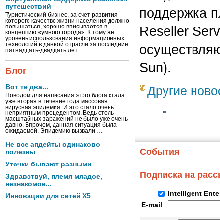
путешествий
поддержка п
Туристический бизнес, за счет развития
которого качество жизни населения должно
повышаться, хорошо вписывается в
Reseller Ser
концепцию «умного города». К тому же
уровень использования информационных
технологий в данной отрасли за последние
осуществляю
пятнадцать-двадцать лет …
Sun).
Блог
Вот те два...
Другие ново
Поводом для написания этого блога стала
уже вторая в течение года массовая
вирусная эпидемия. И это стало очень
неприятным прецедентом. Ведь столь
масштабных заражений не было уже очень
давно. Впрочем, данная ситуация была
ожидаемой. Эпидемию вызвали …
Не все апдейты одинаково
События
полезны
Утечки бывают разными
Подписка на рас
Здравствуй, племя младое,
незнакомое...
Intelligent Ent
Инновации для сетей X5
E-mail