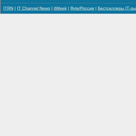
ITRN
|
IT Channel News
|
itWeek
|
Byte/Россия
|
Бестселлеры IT-ры