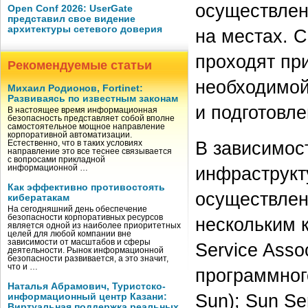
осуществлен
Open Conf 2026: UserGate
представил свое видение
архитектуры сетевого доверия
на местах. 
проходят пр
Рекомендуемые статьи
необходимой
Михаил Родионов, Fortinet:
Развиваясь по известным законам
и подготовл
В настоящее время информационная
безопасность представляет собой вполне
самостоятельное мощное направление
корпоративной автоматизации.
В зависимос
Естественно, что в таких условиях
направление это все теснее связывается
с вопросами прикладной
инфраструкт
информационной …
Как эффективно противостоять
осуществлен
кибератакам
На сегодняшний день обеспечение
безопасности корпоративных ресурсов
нескольким к
является одной из наиболее приоритетных
целей для любой компании вне
зависимости от масштабов и сферы
Service Asso
деятельности. Рынок информационной
безопасности развивается, а это значит,
что и …
программног
Наталья Абрамович, Туристско-
Sun); Sun Se
информационный центр Казани:
Виртуальная поддержка реальных