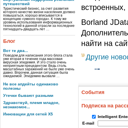
путешествий
встроенных,
Туристический бизнес, за счет развития
которого качество жизни населения должно
повышаться, хорошо вписывается в
концепцию «умного города». К тому же
Borland JDat
уровень использования информационных
технологий в данной отрасли за последние
пятнадцать-двадцать лет …
Дополнитель
Блог
найти на са
Вот те два...
Другие ново
Поводом для написания этого блога стала
уже вторая в течение года массовая
вирусная эпидемия. И это стало очень
неприятным прецедентом. Ведь столь
масштабных заражений не было уже очень
давно. Впрочем, данная ситуация была
ожидаемой. Эпидемию вызвали …
Не все апдейты одинаково
полезны
События
Утечки бывают разными
Здравствуй, племя младое,
Подписка на рас
незнакомое...
Инновации для сетей X5
Intelligent Ent
E-mail