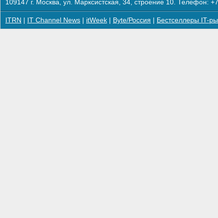
109147 г. Москва, ул. Марксистская, 34, строение 10. Телефон: +7
ITRN
|
IT Channel News
|
itWeek
|
Byte/Россия
|
Бестселлеры IT-ры