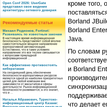
кроме того, 
Open Conf 2026: UserGate
представил свое видение
архитектуры сетевого доверия
поставлятьс
Borland JBui
Рекомендуемые статьи
Borland Enter
Михаил Родионов, Fortinet:
Развиваясь по известным законам
Java.
В настоящее время информационная
безопасность представляет собой вполне
самостоятельное мощное направление
корпоративной автоматизации.
По словам р
Естественно, что в таких условиях
направление это все теснее связывается
с вопросами прикладной
соответствуе
информационной …
Как эффективно противостоять
и Borland En
кибератакам
На сегодняшний день обеспечение
безопасности корпоративных ресурсов
производите
является одной из наиболее приоритетных
целей для любой компании вне
зависимости от масштабов и сферы
синхронизац
деятельности. Рынок информационной
безопасности развивается, а это значит,
что и …
поддерживае
Наталья Абрамович, Туристско-
что делает 
информационный центр Казани:
Виртуальная поддержка реальных