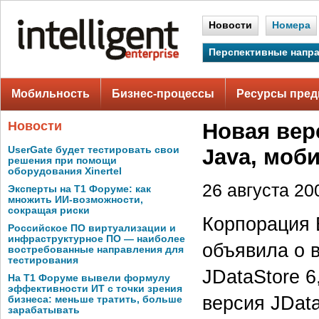
Новости
Номера
Перспективные напр
Мобильность
Бизнес-процессы
Ресурсы пред
Новости
Новая вер
UserGate будет тестировать свои
Java, моб
решения при помощи
оборудования Xinertel
26 августа 200
Эксперты на Т1 Форуме: как
множить ИИ-возможности,
сокращая риски
Корпорация B
Российское ПО виртуализации и
инфраструктурное ПО — наиболее
объявила о 
востребованные направления для
тестирования
JDataStore 6
На Т1 Форуме вывели формулу
эффективности ИТ с точки зрения
версия JData
бизнеса: меньше тратить, больше
зарабатывать