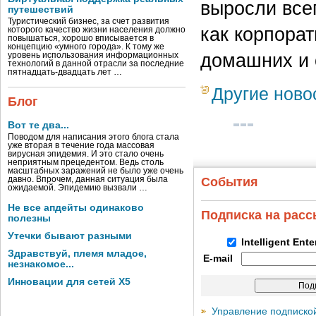
выросли все
путешествий
Туристический бизнес, за счет развития
как корпорат
которого качество жизни населения должно
повышаться, хорошо вписывается в
концепцию «умного города». К тому же
домашних и 
уровень использования информационных
технологий в данной отрасли за последние
пятнадцать-двадцать лет …
Другие ново
Блог
Вот те два...
Поводом для написания этого блога стала
уже вторая в течение года массовая
вирусная эпидемия. И это стало очень
неприятным прецедентом. Ведь столь
масштабных заражений не было уже очень
давно. Впрочем, данная ситуация была
События
ожидаемой. Эпидемию вызвали …
Не все апдейты одинаково
Подписка на рас
полезны
Утечки бывают разными
Intelligent Ent
Здравствуй, племя младое,
E-mail
незнакомое...
Инновации для сетей X5
Управление подписко