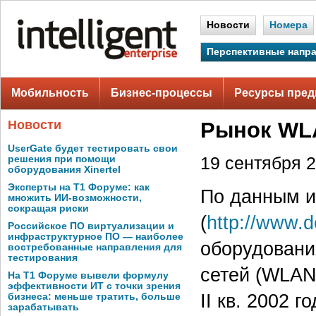
Новости
Номера
Перспективные напр
Мобильность
Бизнес-процессы
Ресурсы пред
Новости
Рынок WLA
UserGate будет тестировать свои
решения при помощи
19 сентября 2
оборудования Xinertel
Эксперты на Т1 Форуме: как
По данным и
множить ИИ-возможности,
сокращая риски
(
http://www.d
Российское ПО виртуализации и
инфраструктурное ПО — наиболее
оборудовани
востребованные направления для
тестирования
сетей (WLAN)
На Т1 Форуме вывели формулу
эффективности ИТ с точки зрения
II кв. 2002 
бизнеса: меньше тратить, больше
зарабатывать