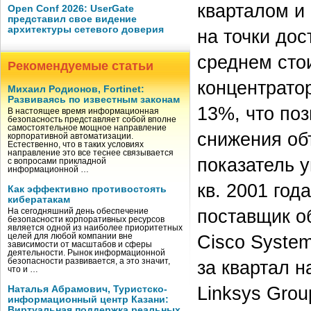
кварталом и
Open Conf 2026: UserGate
представил свое видение
архитектуры сетевого доверия
на точки до
среднем сто
Рекомендуемые статьи
концентрато
Михаил Родионов, Fortinet:
Развиваясь по известным законам
13%, что по
В настоящее время информационная
безопасность представляет собой вполне
самостоятельное мощное направление
снижения объ
корпоративной автоматизации.
Естественно, что в таких условиях
направление это все теснее связывается
показатель у
с вопросами прикладной
информационной …
кв. 2001 год
Как эффективно противостоять
кибератакам
поставщик о
На сегодняшний день обеспечение
безопасности корпоративных ресурсов
является одной из наиболее приоритетных
Cisco Syste
целей для любой компании вне
зависимости от масштабов и сферы
деятельности. Рынок информационной
безопасности развивается, а это значит,
за квартал 
что и …
Linksys Grou
Наталья Абрамович, Туристско-
информационный центр Казани:
Виртуальная поддержка реальных