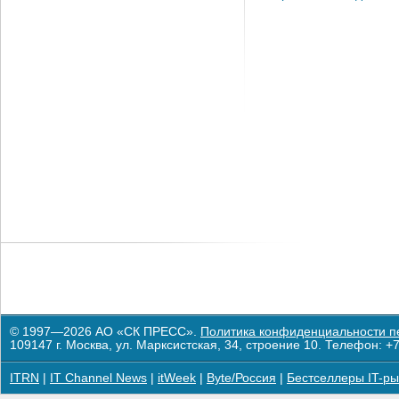
© 1997—2026 АО «СК ПРЕСС».
Политика конфиденциальности п
109147 г. Москва, ул. Марксистская, 34, строение 10. Телефон: +7
ITRN
|
IT Channel News
|
itWeek
|
Byte/Россия
|
Бестселлеры IT-ры