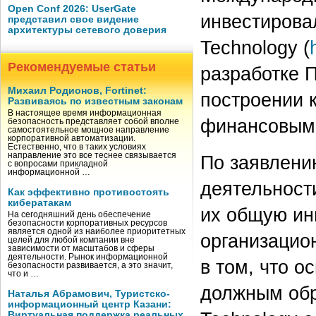
Open Conf 2026: UserGate
инвестирова
представил свое видение
архитектуры сетевого доверия
Technology (
Рекомендуемые статьи
разработке 
Михаил Родионов, Fortinet:
построении 
Развиваясь по известным законам
В настоящее время информационная
финансовым
безопасность представляет собой вполне
самостоятельное мощное направление
корпоративной автоматизации.
Естественно, что в таких условиях
направление это все теснее связывается
По заявлени
с вопросами прикладной
информационной …
деятельност
Как эффективно противостоять
кибератакам
их общую ин
На сегодняшний день обеспечение
безопасности корпоративных ресурсов
является одной из наиболее приоритетных
организацио
целей для любой компании вне
зависимости от масштабов и сферы
деятельности. Рынок информационной
в том, что о
безопасности развивается, а это значит,
что и …
должным об
Наталья Абрамович, Туристско-
информационный центр Казани:
Виртуальная поддержка реальных