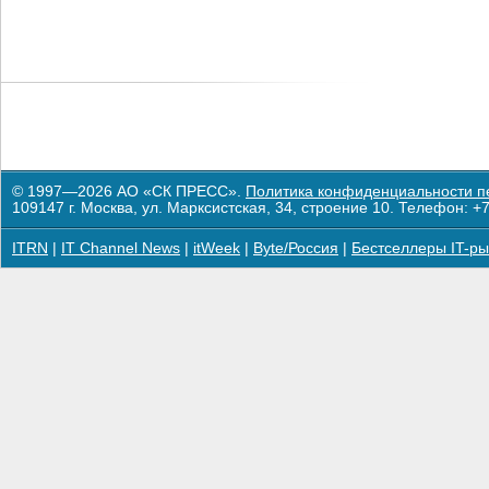
© 1997—2026 АО «СК ПРЕСС».
Политика конфиденциальности п
109147 г. Москва, ул. Марксистская, 34, строение 10. Телефон: +7
ITRN
|
IT Channel News
|
itWeek
|
Byte/Россия
|
Бестселлеры IT-ры