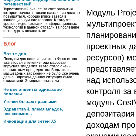
путешествий
Туристический бизнес, за счет развития
Модуль Proje
которого качество жизни населения должно
повышаться, хорошо вписывается в
концепцию «умного города». К тому же
мультипроек
уровень использования информационных
технологий в данной отрасли за последние
пятнадцать-двадцать лет …
планировани
Блог
проектных д
Вот те два...
ресурсов) м
Поводом для написания этого блога стала
уже вторая в течение года массовая
представляе
вирусная эпидемия. И это стало очень
неприятным прецедентом. Ведь столь
масштабных заражений не было уже очень
давно. Впрочем, данная ситуация была
над использ
ожидаемой. Эпидемию вызвали …
контроля за
Не все апдейты одинаково
полезны
модуль Cost
Утечки бывают разными
Здравствуй, племя младое,
депозитария
незнакомое...
Инновации для сетей X5
доходам про