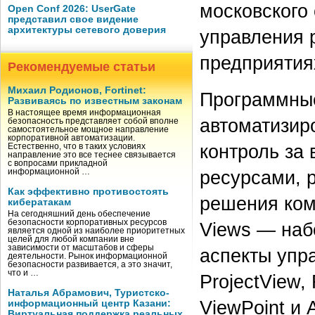
московского
Open Conf 2026: UserGate
представил свое видение
архитектуры сетевого доверия
управления 
предприятия
Рекомендуемые статьи
Михаил Родионов, Fortinet:
Программные
Развиваясь по известным законам
В настоящее время информационная
автоматизир
безопасность представляет собой вполне
самостоятельное мощное направление
корпоративной автоматизации.
контроль за
Естественно, что в таких условиях
направление это все теснее связывается
с вопросами прикладной
ресурсами, 
информационной …
Как эффективно противостоять
решения ком
кибератакам
На сегодняшний день обеспечение
безопасности корпоративных ресурсов
Views — наб
является одной из наиболее приоритетных
целей для любой компании вне
зависимости от масштабов и сферы
аспекты упр
деятельности. Рынок информационной
безопасности развивается, а это значит,
что и …
ProjectView,
Наталья Абрамович, Туристско-
ViewPoint и A
информационный центр Казани:
Виртуальная поддержка реальных