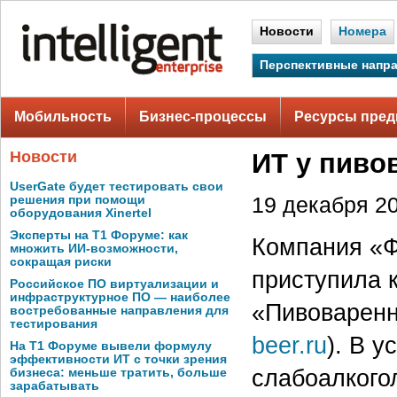
Новости
Номера
Перспективные напр
Мобильность
Бизнес-процессы
Ресурсы пред
Новости
ИТ у пиво
UserGate будет тестировать свои
решения при помощи
19 декабря 20
оборудования Xinertel
Эксперты на Т1 Форуме: как
Компания «Ф
множить ИИ-возможности,
сокращая риски
приступила 
Российское ПО виртуализации и
инфраструктурное ПО — наиболее
«Пивоваренн
востребованные направления для
тестирования
beer.ru
). В 
На Т1 Форуме вывели формулу
эффективности ИТ с точки зрения
слабоалкого
бизнеса: меньше тратить, больше
зарабатывать