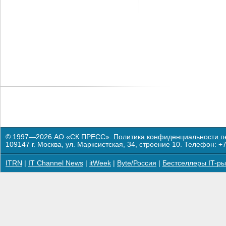
© 1997—2026 АО «СК ПРЕСС».
Политика конфиденциальности п
109147 г. Москва, ул. Марксистская, 34, строение 10. Телефон: +7
ITRN
|
IT Channel News
|
itWeek
|
Byte/Россия
|
Бестселлеры IT-ры