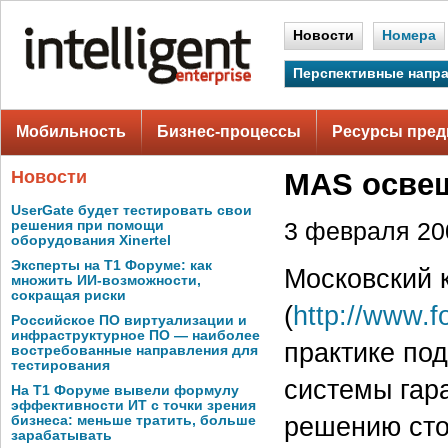
Новости
Номера
Перспективные напр
Мобильность
Бизнес-процессы
Ресурсы пред
Новости
MAS освещ
UserGate будет тестировать свои
решения при помощи
3 февраля 200
оборудования Xinertel
Эксперты на Т1 Форуме: как
Московский 
множить ИИ-возможности,
сокращая риски
(
http://www.f
Российское ПО виртуализации и
инфраструктурное ПО — наиболее
практике по
востребованные направления для
тестирования
системы гара
На Т1 Форуме вывели формулу
эффективности ИТ с точки зрения
решению сто
бизнеса: меньше тратить, больше
зарабатывать