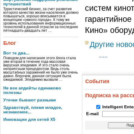
путешествий
систем кинот
Туристический бизнес, за счет развития
которого качество жизни населения должно
повышаться, хорошо вписывается в
гарантийное
концепцию «умного города». К тому же
уровень использования информационных
технологий в данной отрасли за последние
Кино» оборуд
пятнадцать-двадцать лет …
Блог
Другие ново
Вот те два...
Поводом для написания этого блога стала
уже вторая в течение года массовая
вирусная эпидемия. И это стало очень
неприятным прецедентом. Ведь столь
масштабных заражений не было уже очень
давно. Впрочем, данная ситуация была
ожидаемой. Эпидемию вызвали …
События
Не все апдейты одинаково
полезны
Подписка на рас
Утечки бывают разными
Intelligent Ent
Здравствуй, племя младое,
незнакомое...
E-mail
Инновации для сетей X5