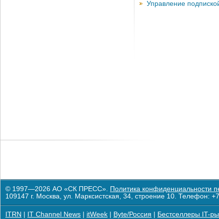
Управление подписко
© 1997—2026 АО «СК ПРЕСС».
Политика конфиденциальности п
109147 г. Москва, ул. Марксистская, 34, строение 10. Телефон: +7
ITRN
|
IT Channel News
|
itWeek
|
Byte/Россия
|
Бестселлеры IT-ры