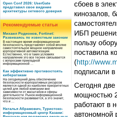
сбоев в эле
Open Conf 2026: UserGate
представил свое видение
архитектуры сетевого доверия
кинозалов, 
самостоятел
Рекомендуемые статьи
ИБП решения
Михаил Родионов, Fortinet:
Развиваясь по известным законам
пользу обор
В настоящее время информационная
безопасность представляет собой вполне
самостоятельное мощное направление
поставила к
корпоративной автоматизации.
Естественно, что в таких условиях
направление это все теснее связывается
(
http://www.
с вопросами прикладной
информационной …
подписали в 
Как эффективно противостоять
кибератакам
На сегодняшний день обеспечение
безопасности корпоративных ресурсов
Сегодня две
является одной из наиболее приоритетных
целей для любой компании вне
зависимости от масштабов и сферы
мощностью 2
деятельности. Рынок информационной
безопасности развивается, а это значит,
что и …
работают в 
Наталья Абрамович, Туристско-
автономной 
информационный центр Казани:
Виртуальная поддержка реальных