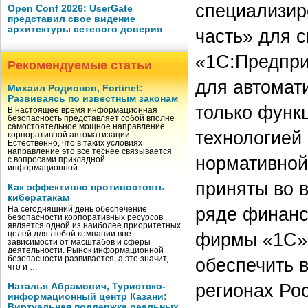
специализир
Open Conf 2026: UserGate
представил свое видение
архитектуры сетевого доверия
часть» для 
«1С:Предпри
Рекомендуемые статьи
для автомат
Михаил Родионов, Fortinet:
Развиваясь по известным законам
только функ
В настоящее время информационная
безопасность представляет собой вполне
самостоятельное мощное направление
технологией
корпоративной автоматизации.
Естественно, что в таких условиях
направление это все теснее связывается
нормативной
с вопросами прикладной
информационной …
приняты во 
Как эффективно противостоять
кибератакам
ряде финанс
На сегодняшний день обеспечение
безопасности корпоративных ресурсов
является одной из наиболее приоритетных
фирмы «1С» 
целей для любой компании вне
зависимости от масштабов и сферы
деятельности. Рынок информационной
безопасности развивается, а это значит,
обеспечить 
что и …
регионах Ро
Наталья Абрамович, Туристско-
информационный центр Казани:
Виртуальная поддержка реальных