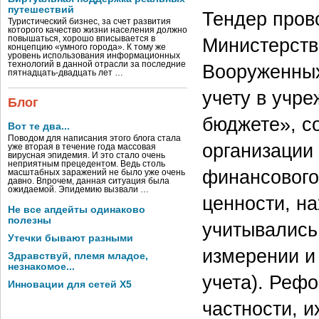
путешествий
Тендер пров
Туристический бизнес, за счет развития
которого качество жизни населения должно
повышаться, хорошо вписывается в
Министерств
концепцию «умного города». К тому же
уровень использования информационных
технологий в данной отрасли за последние
Вооруженных
пятнадцать-двадцать лет …
учету в учре
Блог
бюджете», со
Вот те два...
Поводом для написания этого блога стала
организации
уже вторая в течение года массовая
вирусная эпидемия. И это стало очень
неприятным прецедентом. Ведь столь
финансового 
масштабных заражений не было уже очень
давно. Впрочем, данная ситуация была
ожидаемой. Эпидемию вызвали …
ценности, н
Не все апдейты одинаково
полезны
учитывались
Утечки бывают разными
измерении и
Здравствуй, племя младое,
незнакомое...
учета). Реф
Инновации для сетей X5
частности, и