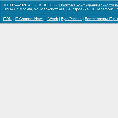
© 1997—2026 АО «СК ПРЕСС».
Политика конфиденциальности п
109147 г. Москва, ул. Марксистская, 34, строение 10. Телефон: +7
ITRN
|
IT Channel News
|
itWeek
|
Byte/Россия
|
Бестселлеры IT-ры