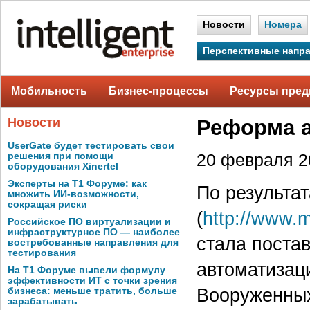
Новости
Номера
Перспективные напр
Мобильность
Бизнес-процессы
Ресурсы пред
Новости
Реформа а
UserGate будет тестировать свои
решения при помощи
20 февраля 20
оборудования Xinertel
Эксперты на Т1 Форуме: как
По результа
множить ИИ-возможности,
сокращая риски
(
http://www.m
Российское ПО виртуализации и
инфраструктурное ПО — наиболее
стала поста
востребованные направления для
тестирования
автоматизац
На Т1 Форуме вывели формулу
эффективности ИТ с точки зрения
Вооруженных
бизнеса: меньше тратить, больше
зарабатывать