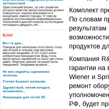
путешествий
Туристический бизнес, за счет развития
Комплект пр
которого качество жизни населения должно
повышаться, хорошо вписывается в
концепцию «умного города». К тому же
По словам п
уровень использования информационных
технологий в данной отрасли за последние
пятнадцать-двадцать лет …
результатам
Блог
возможности
Вот те два...
продуктов дл
Поводом для написания этого блога стала
уже вторая в течение года массовая
вирусная эпидемия. И это стало очень
неприятным прецедентом. Ведь столь
Компания R&
масштабных заражений не было уже очень
давно. Впрочем, данная ситуация была
ожидаемой. Эпидемию вызвали …
гарантии на
Не все апдейты одинаково
Wiener и Spr
полезны
Утечки бывают разными
ремонт обор
Здравствуй, племя младое,
незнакомое...
уполномочен
Инновации для сетей X5
РФ, будет п