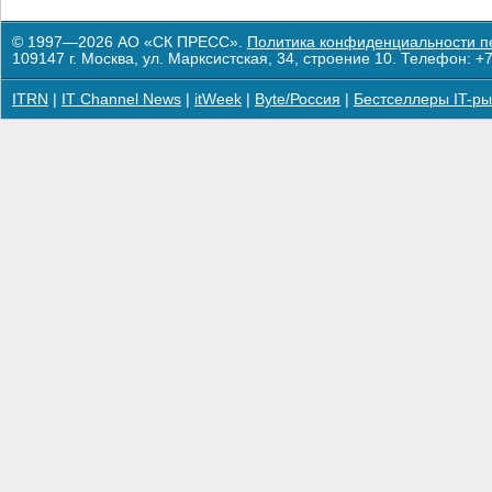
© 1997—2026 АО «СК ПРЕСС».
Политика конфиденциальности п
109147 г. Москва, ул. Марксистская, 34, строение 10. Телефон: +7
ITRN
|
IT Channel News
|
itWeek
|
Byte/Россия
|
Бестселлеры IT-ры