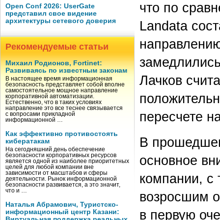
что по сравн
Open Conf 2026: UserGate
представил свое видение
архитектуры сетевого доверия
Landata сос
направлению
Рекомендуемые статьи
замедлились 
Михаил Родионов, Fortinet:
Развиваясь по известным законам
Лачков счит
В настоящее время информационная
безопасность представляет собой вполне
самостоятельное мощное направление
положительны
корпоративной автоматизации.
Естественно, что в таких условиях
направление это все теснее связывается
пересчете н
с вопросами прикладной
информационной …
Как эффективно противостоять
В прошедшем
кибератакам
На сегодняшний день обеспечение
безопасности корпоративных ресурсов
основное вн
является одной из наиболее приоритетных
целей для любой компании вне
зависимости от масштабов и сферы
компании, с 
деятельности. Рынок информационной
безопасности развивается, а это значит,
что и …
возросшим о
Наталья Абрамович, Туристско-
в первую оч
информационный центр Казани:
Виртуальная поддержка реальных