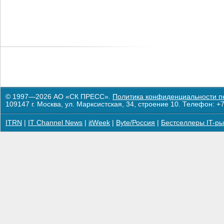
© 1997—2026 АО «СК ПРЕСС».
Политика конфиденциальности п
109147 г. Москва, ул. Марксистская, 34, строение 10. Телефон: +7
ITRN
|
IT Channel News
|
itWeek
|
Byte/Россия
|
Бестселлеры IT-ры