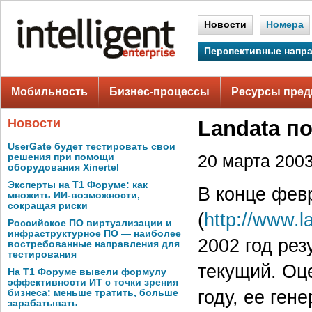
Новости
Номера
Перспективные напр
Мобильность
Бизнес-процессы
Ресурсы пред
Новости
Landata п
UserGate будет тестировать свои
решения при помощи
20 марта 2003 
оборудования Xinertel
Эксперты на Т1 Форуме: как
В конце фев
множить ИИ-возможности,
сокращая риски
(
http://www.l
Российское ПО виртуализации и
инфраструктурное ПО — наиболее
2002 год рез
востребованные направления для
тестирования
текущий. Оц
На Т1 Форуме вывели формулу
эффективности ИТ с точки зрения
году, ее ген
бизнеса: меньше тратить, больше
зарабатывать