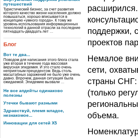
путешествий
расширился.
Туристический бизнес, за счет развития
которого качество жизни населения должно
повышаться, хорошо вписывается в
консультаци
концепцию «умного города». К тому же
уровень использования информационных
технологий в данной отрасли за последние
поддержки, 
пятнадцать-двадцать лет …
проектов пар
Блог
Вот те два...
Немалое вни
Поводом для написания этого блога стала
уже вторая в течение года массовая
сети, охват
вирусная эпидемия. И это стало очень
неприятным прецедентом. Ведь столь
масштабных заражений не было уже очень
давно. Впрочем, данная ситуация была
страны СНГ:
ожидаемой. Эпидемию вызвали …
(только регу
Не все апдейты одинаково
полезны
региональны
Утечки бывают разными
Здравствуй, племя младое,
объема.
незнакомое...
Инновации для сетей X5
Номенклатур