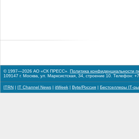
© 1997—2026 АО «СК ПРЕСС».
Политика конфиденциальности п
109147 г. Москва, ул. Марксистская, 34, строение 10. Телефон: +7
ITRN
|
IT Channel News
|
itWeek
|
Byte/Россия
|
Бестселлеры IT-ры