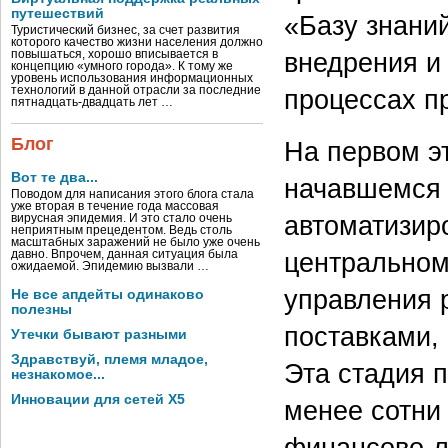
путешествий
«Базу знани
Туристический бизнес, за счет развития
которого качество жизни населения должно
внедрения и
повышаться, хорошо вписывается в
концепцию «умного города». К тому же
уровень использования информационных
технологий в данной отрасли за последние
процессах п
пятнадцать-двадцать лет …
Блог
На первом эт
Вот те два...
начавшемся 
Поводом для написания этого блога стала
уже вторая в течение года массовая
автоматизир
вирусная эпидемия. И это стало очень
неприятным прецедентом. Ведь столь
масштабных заражений не было уже очень
центральном
давно. Впрочем, данная ситуация была
ожидаемой. Эпидемию вызвали …
управления 
Не все апдейты одинаково
полезны
поставками, 
Утечки бывают разными
Здравствуй, племя младое,
Эта стадия п
незнакомое...
Инновации для сетей X5
менее сотни
финансово-л