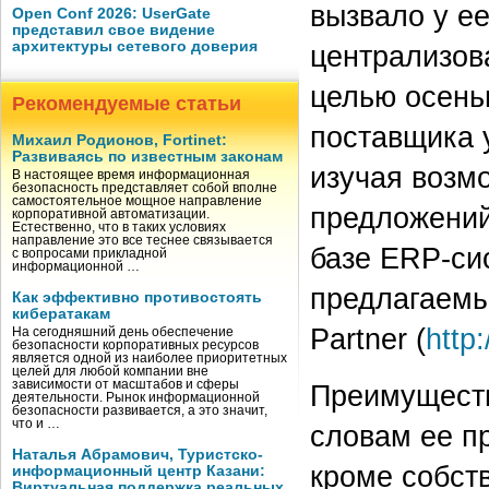
вызвало у е
Open Conf 2026: UserGate
представил свое видение
архитектуры сетевого доверия
централизов
целью осень
Рекомендуемые статьи
поставщика 
Михаил Родионов, Fortinet:
Развиваясь по известным законам
изучая возм
В настоящее время информационная
безопасность представляет собой вполне
самостоятельное мощное направление
предложений
корпоративной автоматизации.
Естественно, что в таких условиях
направление это все теснее связывается
базе ERP-сис
с вопросами прикладной
информационной …
предлагаемы
Как эффективно противостоять
кибератакам
Partner (
http
На сегодняшний день обеспечение
безопасности корпоративных ресурсов
является одной из наиболее приоритетных
целей для любой компании вне
зависимости от масштабов и сферы
Преимуществ
деятельности. Рынок информационной
безопасности развивается, а это значит,
что и …
словам ее пр
Наталья Абрамович, Туристско-
кроме собст
информационный центр Казани:
Виртуальная поддержка реальных