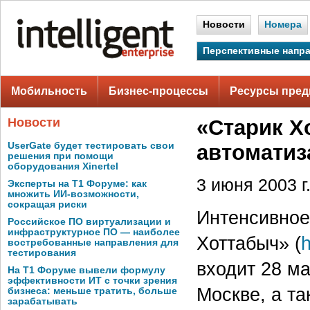
Новости
Номера
Перспективные напр
Мобильность
Бизнес-процессы
Ресурсы пред
Новости
«Старик Х
UserGate будет тестировать свои
автомати
решения при помощи
оборудования Xinertel
3 июня 2003 г
Эксперты на Т1 Форуме: как
множить ИИ-возможности,
сокращая риски
Интенсивное
Российское ПО виртуализации и
инфраструктурное ПО — наиболее
Хоттабыч» (
h
востребованные направления для
тестирования
входит 28 м
На Т1 Форуме вывели формулу
эффективности ИТ с точки зрения
Москве, а та
бизнеса: меньше тратить, больше
зарабатывать